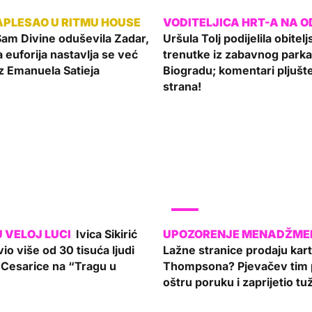
am Divine oduševila Zadar,
Uršula Tolj podijelila obitel
a euforija nastavlja se već
trenutke iz zabavnog parka
z Emanuela Satieja
Biogradu; komentari pljušte
strana!
SHOW
Ivica Sikirić
io više od 30 tisuća ljudi
Lažne stranice prodaju kar
Cesarice na “Tragu u
Thompsona? Pjevačev tim 
oštru poruku i zaprijetio t