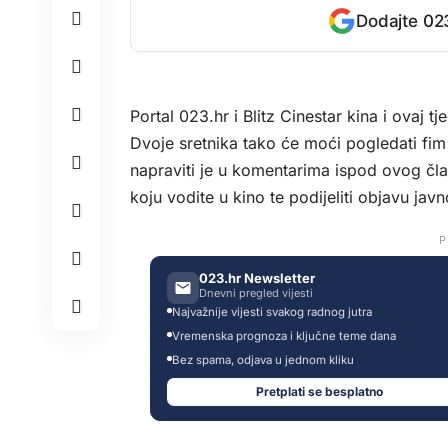
Dodajte 023
Portal 023.hr i Blitz Cinestar kina i ovaj 
Dvoje sretnika tako će moći pogledati fi
napraviti je u komentarima ispod ovog č
koju vodite u kino te podijeliti objavu javn
P
023.hr Newsletter
Dnevni pregled vijesti
Najvažnije vijesti svakog radnog jutra
Vremenska prognoza i ključne teme dana
Bez spama, odjava u jednom kliku
Pretplati se besplatno