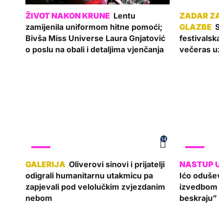
Lentu
zamijenila uniformom hitne pomoći;
S
Bivša Miss Universe Laura Gnjatović
festivalsk
o poslu na obali i detaljima vjenčanja
večeras u
14
SHOW
SHOW
Oliverovi sinovi i prijatelji
odigrali humanitarnu utakmicu pa
Ićo odušev
zapjevali pod velolučkim zvjezdanim
izvedbom 
nebom
beskraju”