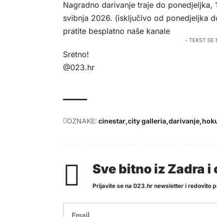
Nagradno darivanje traje do ponedjeljka, 1
svibnja 2026. (isključivo od ponedjeljka d
pratite besplatno naše kanale
- TEKST SE
Sretno!
@023.hr
OZNAKE:
cinestar
city galleria
darivanje
hok
Sve bitno iz Zadra 
Prijavite se na 023.hr newsletter i redovito pr