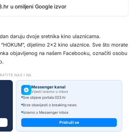
.hr u omiljeni Google izvor
tjedan daruju dvoje sretnika kino ulaznicama.
m “HOKUM”, dijelimo 2×2 kino ulaznice. Sve što morate
lanka objavljenog na našem Facebooku, označiti osobu
o.
RATITE NAS I NA
Messenger kanal
Vijesti izravno u inbox
Sve objave portala 023.hr
Brze obavijesti o breaking news
Izravno u Messenger inbox
Pridruži se