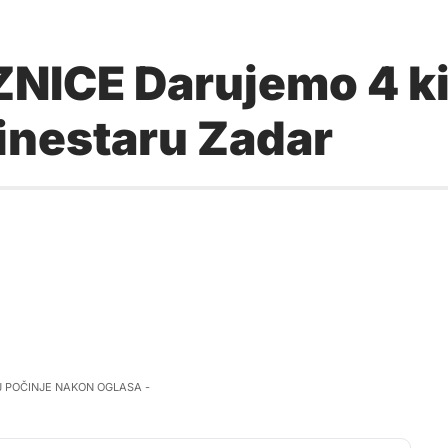
ICE Darujemo 4 ki
inestaru Zadar
J POČINJE NAKON OGLASA -