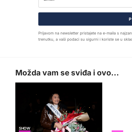
P
Prijavom na newsletter pristajete na e-maila s najza
trenutku, a vaši podaci su sigurni i koriste se u sk
Možda vam se sviđa i ovo...
SHOW
SHOW