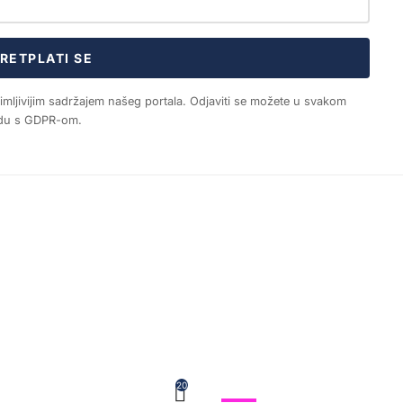
RETPLATI SE
nimljivijim sadržajem našeg portala. Odjaviti se možete u svakom
ladu s GDPR-om.
20
SHOW