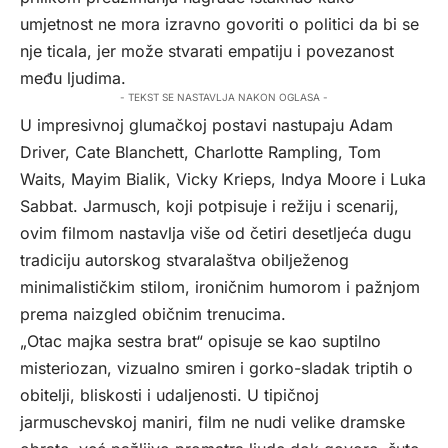
umjetnost ne mora izravno govoriti o politici da bi se
nje ticala, jer može stvarati empatiju i povezanost
među ljudima.
- TEKST SE NASTAVLJA NAKON OGLASA -
U impresivnoj glumačkoj postavi nastupaju Adam
Driver, Cate Blanchett, Charlotte Rampling, Tom
Waits, Mayim Bialik, Vicky Krieps, Indya Moore i Luka
Sabbat. Jarmusch, koji potpisuje i režiju i scenarij,
ovim filmom nastavlja više od četiri desetljeća dugu
tradiciju autorskog stvaralaštva obilježenog
minimalističkim stilom, ironičnim humorom i pažnjom
prema naizgled običnim trenucima.
„Otac majka sestra brat“ opisuje se kao suptilno
misteriozan, vizualno smiren i gorko-sladak triptih o
obitelji, bliskosti i udaljenosti. U tipičnoj
jarmuschevskoj maniri, film ne nudi velike dramske