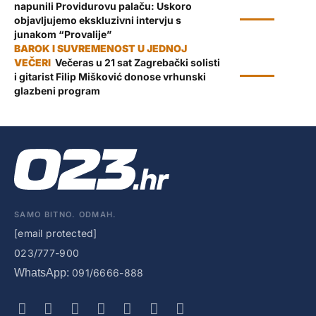
napunili Providurovu palaču: Uskoro
KULTURA
objavljujemo ekskluzivni intervju s
junakom “Provalije”
Večeras u 21 sat Zagrebački solisti
KULTURA
i gitarist Filip Mišković donose vrhunski
glazbeni program
SAMO BITNO. ODMAH.
[email protected]
023/777-900
WhatsApp:
091/6666-888