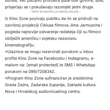
obrate, već pažljivo promatra ljude dok govore, šute,
prisjećaju se i pokušavaju razumjeti jedni druge.
- TEKST SE NASTAVLJA NAKON OGLASA -
Iz Kino Zone pozivaju publiku da im se pridruži na
završnoj projekciji Ciklusa filmova Jima Jarmuscha i
pogleda najnovije ostvarenje redatelja čiji su filmovi
obilježili američku i svjetsku nezavisnu
kinematografiju.
*Ulaznice se mogu rezervirati porukom u inbox
profila Kino Zone na Facebooku i Instagramu, e-
mailom na:
[email protected]
te SMS i WhatsApp
porukom na 099/7208342.
*Program Kino Zone sufinanciran je sredstvima
Grada Zadra, Zadarske županije, Zaklade kultura
Nova i Hrvatskog audiovizualnog centra.