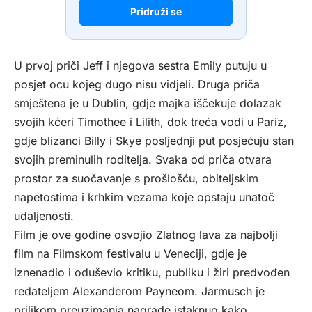
Pridruži se
U prvoj priči Jeff i njegova sestra Emily putuju u
posjet ocu kojeg dugo nisu vidjeli. Druga priča
smještena je u Dublin, gdje majka iščekuje dolazak
svojih kćeri Timothee i Lilith, dok treća vodi u Pariz,
gdje blizanci Billy i Skye posljednji put posjećuju stan
svojih preminulih roditelja. Svaka od priča otvara
prostor za suočavanje s prošlošću, obiteljskim
napetostima i krhkim vezama koje opstaju unatoč
udaljenosti.
Film je ove godine osvojio Zlatnog lava za najbolji
film na Filmskom festivalu u Veneciji, gdje je
iznenadio i oduševio kritiku, publiku i žiri predvođen
redateljem Alexanderom Payneom. Jarmusch je
prilikom preuzimanja nagrade istaknuo kako