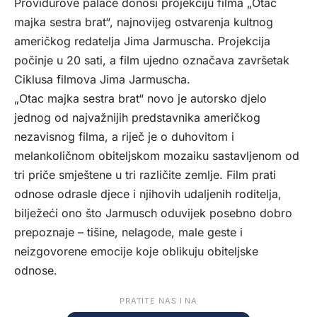
Providurove palače donosi projekciju filma „Otac
majka sestra brat“, najnovijeg ostvarenja kultnog
američkog redatelja Jima Jarmuscha. Projekcija
počinje u 20 sati, a film ujedno označava završetak
Ciklusa filmova Jima Jarmuscha.
„Otac majka sestra brat“ novo je autorsko djelo
jednog od najvažnijih predstavnika američkog
nezavisnog filma, a riječ je o duhovitom i
melankoličnom obiteljskom mozaiku sastavljenom od
tri priče smještene u tri različite zemlje. Film prati
odnose odrasle djece i njihovih udaljenih roditelja,
bilježeći ono što Jarmusch oduvijek posebno dobro
prepoznaje – tišine, nelagode, male geste i
neizgovorene emocije koje oblikuju obiteljske
odnose.
PRATITE NAS I NA