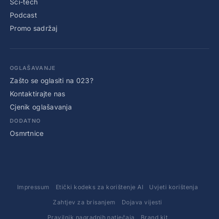
Sci-tech
Podcast
Promo sadržaj
OGLAŠAVANJE
Zašto se oglasiti na 023?
Kontaktirajte nas
Cjenik oglašavanja
DODATNO
Osmrtnice
Impressum
Etički kodeks za korištenje AI
Uvjeti korištenja
Zahtjev za brisanjem
Dojava vijesti
Pravilnik nagradnih natječaja
Brand kit