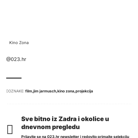
Kino Zona
K
@023.hr
OZNAKE:
film
jim jarmusch
kino zona
projekcija
Sve bitno iz Zadra i okolice u
dnevnom pregledu
Prijavite se na 023.hr newsletter i redovito primajte selekciju