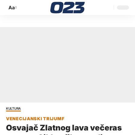
Aa
Promijeni
veličinu
slova
KULTURA
Osvajač Zlatnog lava večeras