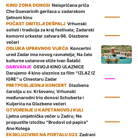
Neispričana priča
Che Guevarinih gerilaca u zadarskom
KULTURA
ljetnom kinu
Vrhunski
solisti i tradicija za kraj festivala; Zadarski
KULTURA
komorni orkestar zatvara 66. Glazbene
večeri
Koncertni
ured Zadar ima novog ravnatelja; Na čelo
KULTURA
kulturne ustanove stiže Ivan Šatalić
OSVOJI KINO ULAZNICE
Darujemo 4 kino ulaznice za film “IZLAZ IZ
SHOW
IGRE” u Cinestaru Zadar
Glazbena
čarolija u sv. Krševanu; Vrhunski
KULTURA
međunarodni trio donosi Schuberta i
Kuljerića na Glazbene večeri
Ljetna umjetnička večer u Zadru; Ne
KULTURA
propustite izložbu “Brodovi od papira”
Ane Kolega
Zadrani