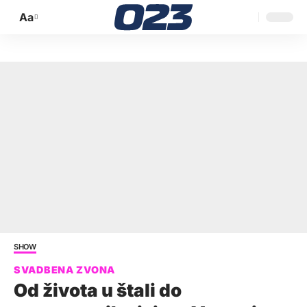
Aa
Promijeni
veličinu
slova
SHOW
Od života u štali do