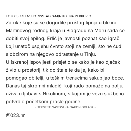
SCREENSHOT/INSTAGRAM/NIKOLINA PERKOVIĆ
Zaruke koje su se dogodile prošlog lipnja u blizini
Martinovog rodnog kraja u Biogradu na Moru sada će
dobiti svoj epilog. Erlić je javnosti poznat kao igrač
koji unatoč uspjehu čvrsto stoji na zemlji, što ne čudi
s obzirom na njegovo odrastanje u Tinju.
U iskrenoj ispovijesti prisjetio se kako je kao dječak
živio u prostoriji tik do štale te da je, kako bi
pomogao obitelji, u teškim trenucima sakupljao boce.
Danas taj skromni mladić, koji rado pomaže na polju,
uživa u ljubavi s Nikolinom, s kojom je vezu službeno
potvrdio početkom prošle godine.
- TEKST SE NASTAVLJA NAKON OGLASA -
@023.hr