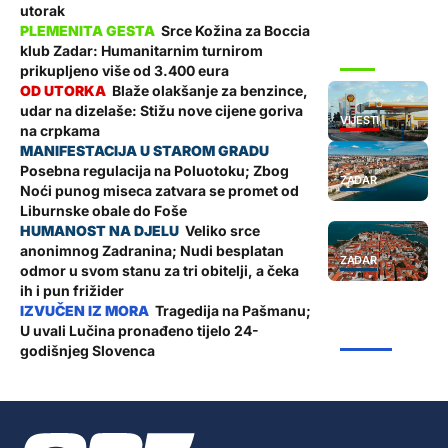
utorak
Srce Kožina za Boccia
klub Zadar: Humanitarnim turnirom
SPORT
prikupljeno više od 3.400 eura
Blaže olakšanje za benzince,
udar na dizelaše: Stižu nove cijene goriva
VIJESTI
na crpkama
Posebna regulacija na Poluotoku; Zbog
ZADAR
Noći punog miseca zatvara se promet od
Liburnske obale do Foše
Veliko srce
anonimnog Zadranina; Nudi besplatan
ZADAR
odmor u svom stanu za tri obitelji, a čeka
ih i pun frižider
Tragedija na Pašmanu;
U uvali Lučina pronađeno tijelo 24-
ŽUPANIJA
godišnjeg Slovenca