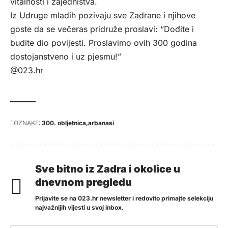
vitalnosti i zajedništva.
Iz Udruge mladih pozivaju sve Zadrane i njihove
goste da se večeras pridruže proslavi: “Dođite i
budite dio povijesti. Proslavimo ovih 300 godina
dostojanstveno i uz pjesmu!”
@023.hr
OZNAKE:
300. obljetnica
arbanasi
Sve bitno iz Zadra i okolice u
dnevnom pregledu
Prijavite se na 023.hr newsletter i redovito primajte selekciju
najvažnijih vijesti u svoj inbox.