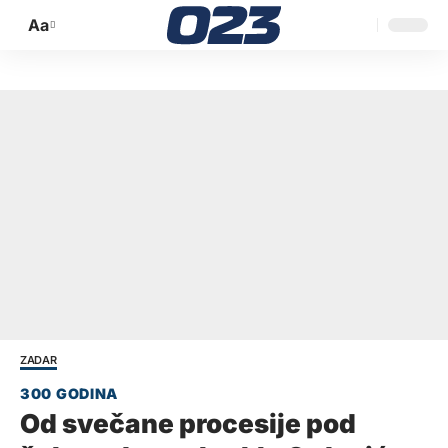
Aa
Promijeni
veličinu
slova
ZADAR
Od svečane procesije pod