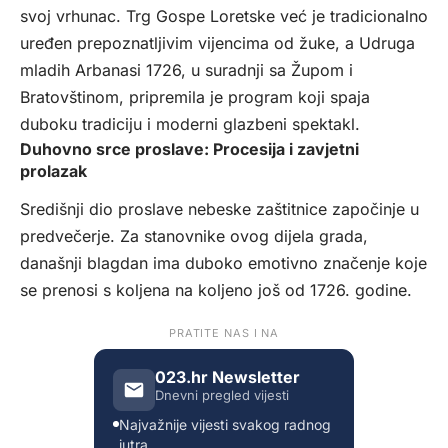
svoj vrhunac. Trg Gospe Loretske već je tradicionalno
uređen prepoznatljivim vijencima od žuke, a Udruga
mladih Arbanasi 1726, u suradnji sa Župom i
Bratovštinom, pripremila je program koji spaja
duboku tradiciju i moderni glazbeni spektakl.
Duhovno srce proslave: Procesija i zavjetni
prolazak
Središnji dio proslave nebeske zaštitnice započinje u
predvečerje. Za stanovnike ovog dijela grada,
današnji blagdan ima duboko emotivno značenje koje
se prenosi s koljena na koljeno još od 1726. godine.
PRATITE NAS I NA
023.hr Newsletter
Dnevni pregled vijesti
Najvažnije vijesti svakog radnog
jutra