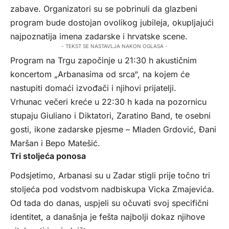
zabave. Organizatori su se pobrinuli da glazbeni
program bude dostojan ovolikog jubileja, okupljajući
najpoznatija imena zadarske i hrvatske scene.
- TEKST SE NASTAVLJA NAKON OGLASA -
Program na Trgu započinje u 21:30 h akustičnim
koncertom „Arbanasima od srca“, na kojem će
nastupiti domaći izvođači i njihovi prijatelji.
Vrhunac večeri kreće u 22:30 h kada na pozornicu
stupaju Giuliano i Diktatori, Zaratino Band, te osebni
gosti, ikone zadarske pjesme – Mladen Grdović, Đani
Maršan i Bepo Matešić.
Tri stoljeća ponosa
Podsjetimo, Arbanasi su u Zadar stigli prije točno tri
stoljeća pod vodstvom nadbiskupa Vicka Zmajevića.
Od tada do danas, uspjeli su očuvati svoj specifični
identitet, a današnja je fešta najbolji dokaz njihove