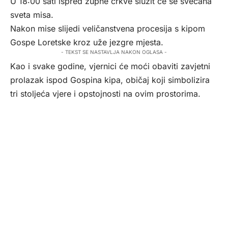
U 18:00 sati ispred župne crkve služit će se svečana
sveta misa.
Nakon mise slijedi veličanstvena procesija s kipom
Gospe Loretske kroz uže jezgre mjesta.
- TEKST SE NASTAVLJA NAKON OGLASA -
Kao i svake godine, vjernici će moći obaviti zavjetni
prolazak ispod Gospina kipa, običaj koji simbolizira
tri stoljeća vjere i opstojnosti na ovim prostorima.