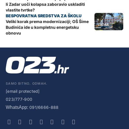
li Zadar uoči kolapsa zaboravio uskladiti
vlastite tvrtke?
Veliki korak prema modernizaciji; OŠ Šime
ZADAR
Budinića ide u kompletnu energetsku
obnovu
SAMO BITNO. ODMAH.
[email protected]
023/777-900
WhatsApp:
091/6666-888