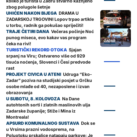
koliko je turista u Zadru stvarno kažnjeno
zbog polugole šetnje
DRAMA U
ZADARSKOJ TRGOVINI Lopov trpao artikle
ZADAR
u torbu, radnik ga pokušao spriječiti!
Večeras počinje Noć
punog miseca, evo kakav vas program
ZADAR
čeka na rivi!
Sjajan
srpanj na Viru; Ostvareno više od 929
ŽUPANIJA
tisuća noćenja, Slovenci i Česi predvode
rast
Udruga “Eko-
Zadar” poziva na studijski posjet u Grčku
ZADAR
osobe mlađe od 40, nezaposlene i izvan
obrazovanja
Na Dane
autohtonih sorti i zlatnih maslinovih ulja
ZADAR
Zadarske županije; Stiže i Mina iz
Montreala!
Dok se
u Vrsima prazni vodosprema, na
ZADAR
Poluotoku prskalice natapaju parkove: Je