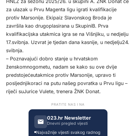
HNLŽ za sezonu 2025/26. u skupini A. ŽNK Donat će
za ulazak u Prvu Magenta ligu igrati kvalifikacije
protiv Marsonije. Ekipaiz Slavonskog Broda je
završila kao drugoplasirana u SkupiniB. Prva
kvalifikacijska utakmica igra se na Višnjiku, u nedjelju
17.svibnja. Uzvrat je tjedan dana kasnije, u nedjelju24.
svibnja.
– Poznavajući dobro stanje u hrvatskom
ženskomnogometu, nadam se kako su ove dvije
predstojećeutakmice protiv Marsonije, upravo ti
posljednjikoraci na putu našeg povratka u Prvu ligu –
riječi suJurice Vulete, trenera ŽNK Donat.
PRATITE NAS I NA
023.hr Newsletter
Dnevni pregled vijesti
Najvažnije vijesti svakog radnog