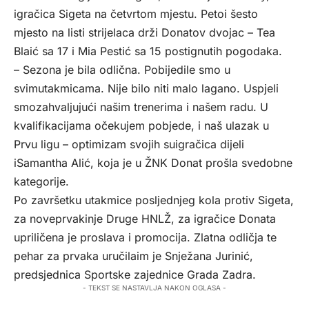
igračica Sigeta na četvrtom mjestu. Petoi šesto
mjesto na listi strijelaca drži Donatov dvojac – Tea
Blaić sa 17 i Mia Pestić sa 15 postignutih pogodaka.
– Sezona je bila odlična. Pobijedile smo u
svimutakmicama. Nije bilo niti malo lagano. Uspjeli
smozahvaljujući našim trenerima i našem radu. U
kvalifikacijama očekujem pobjede, i naš ulazak u
Prvu ligu – optimizam svojih suigračica dijeli
iSamantha Alić, koja je u ŽNK Donat prošla svedobne
kategorije.
Po završetku utakmice posljednjeg kola protiv Sigeta,
za noveprvakinje Druge HNLŽ, za igračice Donata
upriličena je proslava i promocija. Zlatna odličja te
pehar za prvaka uručilaim je Snježana Jurinić,
predsjednica Sportske zajednice Grada Zadra.
- TEKST SE NASTAVLJA NAKON OGLASA -