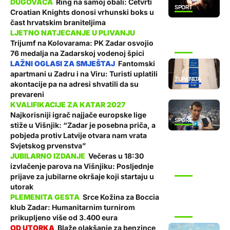
Ring na samoj obali: Četvrti
SPORT
Croatian Knights donosi vrhunski boks u
čast hrvatskim braniteljima
Trijumf na Kolovarama: PK Zadar osvojio
SPORT
76 medalja na Zadarskoj vodenoj špici
Fantomski
apartmani u Zadru i na Viru: Turisti uplatili
ŽUPANIJA
akontacije pa na adresi shvatili da su
prevareni
Najkorisniji igrač najjače europske lige
SPORT
stiže u Višnjik: “Zadar je posebna priča, a
pobjeda protiv Latvije otvara nam vrata
Svjetskog prvenstva”
Večeras u 18:30
izvlačenje parova na Višnjiku: Posljednje
SPORT
prijave za jubilarne okršaje koji startaju u
utorak
Srce Kožina za Boccia
klub Zadar: Humanitarnim turnirom
SPORT
prikupljeno više od 3.400 eura
Blaže olakšanje za benzince,