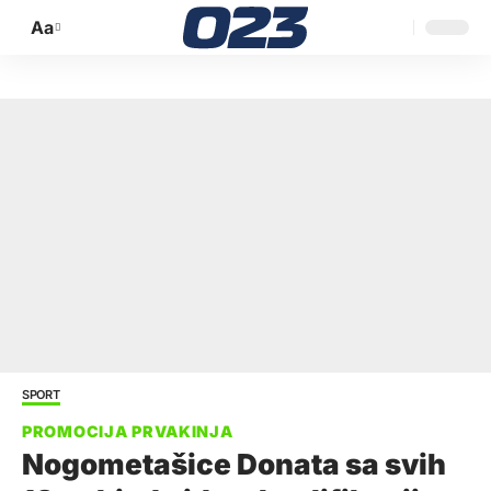
Aa
Promijeni
veličinu
slova
SPORT
Nogometašice Donata sa svih