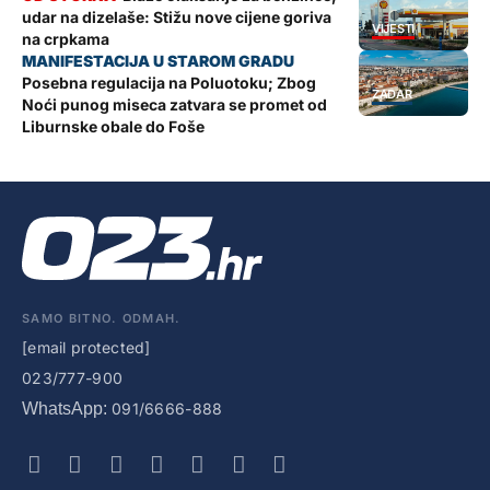
udar na dizelaše: Stižu nove cijene goriva
VIJESTI
na crpkama
Posebna regulacija na Poluotoku; Zbog
ZADAR
Noći punog miseca zatvara se promet od
Liburnske obale do Foše
SAMO BITNO. ODMAH.
[email protected]
023/777-900
WhatsApp:
091/6666-888