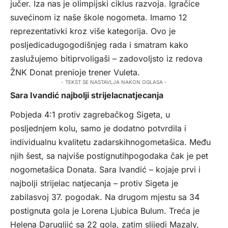
jučer. Iza nas je olimpijski ciklus razvoja. Igračice
suvećinom iz naše škole nogometa. Imamo 12
reprezentativki kroz više kategorija. Ovo je
posljedicadugogodišnjeg rada i smatram kako
zaslužujemo bitiprvoligaši – zadovoljsto iz redova
ŽNK Donat prenioje trener Vuleta.
- TEKST SE NASTAVLJA NAKON OGLASA -
Sara Ivandić najbolji strijelacnatjecanja
Pobjeda 4:1 protiv zagrebačkog Sigeta, u
posljednjem kolu, samo je dodatno potvrdila i
individualnu kvalitetu zadarskihnogometašica. Među
njih šest, sa najviše postignutihpogodaka čak je pet
nogometašica Donata. Sara Ivandić – kojaje prvi i
najbolji strijelac natjecanja – protiv Sigeta je
zabilasvoj 37. pogodak. Na drugom mjestu sa 34
postignuta gola je Lorena Ljubica Bulum. Treća je
Helena Darugljić sa 22 gola, zatim slijedi Mazaly,