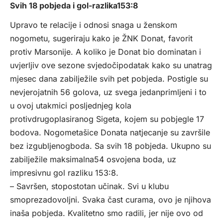
Svih 18 pobjeda i gol-razlika153:8
Upravo te relacije i odnosi snaga u ženskom
nogometu, sugeriraju kako je ŽNK Donat, favorit
protiv Marsonije. A koliko je Donat bio dominatan i
uvjerljiv ove sezone svjedočipodatak kako su unatrag
mjesec dana zabilježile svih pet pobjeda. Postigle su
nevjerojatnih 56 golova, uz svega jedanprimljeni i to
u ovoj utakmici posljednjeg kola
protivdrugoplasiranog Sigeta, kojem su pobjegle 17
bodova. Nogometašice Donata natjecanje su završile
bez izgubljenogboda. Sa svih 18 pobjeda. Ukupno su
zabilježile maksimalna54 osvojena boda, uz
impresivnu gol razliku 153:8.
– Savršen, stopostotan učinak. Svi u klubu
smoprezadovoljni. Svaka čast curama, ovo je njihova
inaša pobjeda. Kvalitetno smo radili, jer nije ovo od