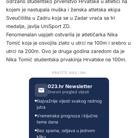
održano studentsko prvenstvo Hrvatske u atletici na
kojem je nastupala muška i ženska atletska ekipa
Sveučilišta u Zadru koja se u Zadar vraća sa tri
medalje, javlja UniSport ZD.
Fenomenalan uspjeh ostvarila je atletičarka Nika
Tomić koja je osvojila zlato u utrci na 100m i srebro u
utrci na 200m. Ovo je druga godina zaredom da je
Nika Tomić studentska prvakinja Hrvatske na 100m.
PRATITE NAS I NA
023.hr Newsletter
Dnevni pregled vijesti
Najvažnije vijesti svakog radnog
jutra
Vremenska prognoza i ključne
teme dana
Bez spama, odjava u jednom
kliku