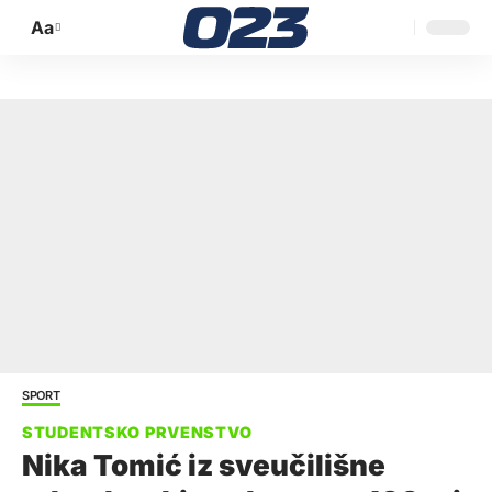
Aa
Promijeni
veličinu
slova
SPORT
Nika Tomić iz sveučilišne