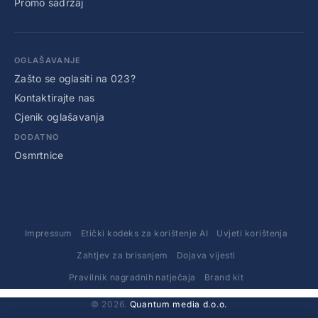
Promo sadržaj
OGLAŠAVANJE
Zašto se oglasiti na 023?
Kontaktirajte nas
Cjenik oglašavanja
DODATNO
Osmrtnice
Impressum
Etički kodeks za korištenje AI
Uvjeti korištenja
Zahtjev za brisanjem
Dojava vijesti
Pravilnik nagradnih natječaja
Brand kit
© 2026.
Quantum media d.o.o.