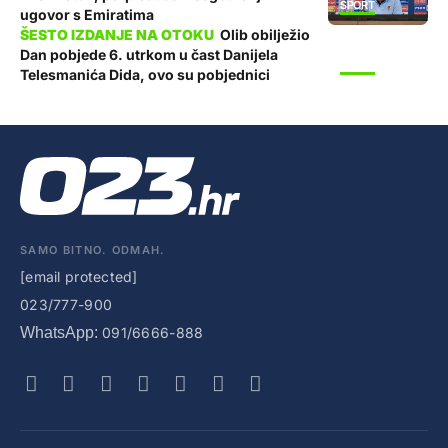
SPORT
ugovor s Emiratima
Olib obilježio
Dan pobjede 6. utrkom u čast Danijela
SPORT
Telesmanića Dida, ovo su pobjednici
SAMO BITNO. ODMAH.
[email protected]
023/777-900
WhatsApp:
091/6666-888