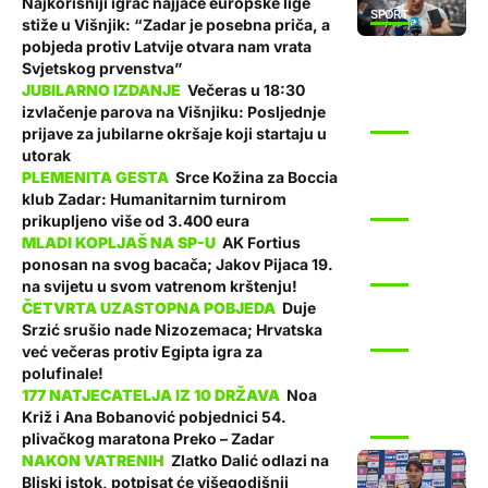
Najkorisniji igrač najjače europske lige
SPORT
stiže u Višnjik: “Zadar je posebna priča, a
pobjeda protiv Latvije otvara nam vrata
Svjetskog prvenstva”
Večeras u 18:30
izvlačenje parova na Višnjiku: Posljednje
SPORT
prijave za jubilarne okršaje koji startaju u
utorak
Srce Kožina za Boccia
klub Zadar: Humanitarnim turnirom
SPORT
prikupljeno više od 3.400 eura
AK Fortius
ponosan na svog bacača; Jakov Pijaca 19.
SPORT
na svijetu u svom vatrenom krštenju!
Duje
Srzić srušio nade Nizozemaca; Hrvatska
SPORT
već večeras protiv Egipta igra za
polufinale!
Noa
Križ i Ana Bobanović pobjednici 54.
SPORT
plivačkog maratona Preko – Zadar
Zlatko Dalić odlazi na
Bliski istok, potpisat će višegodišnji