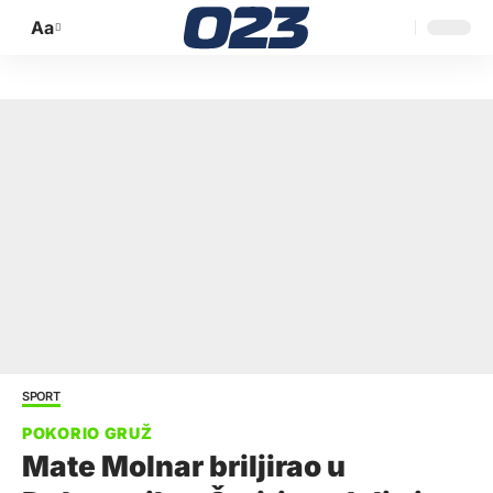
Aa
Promijeni
veličinu
slova
SPORT
Mate Molnar briljirao u