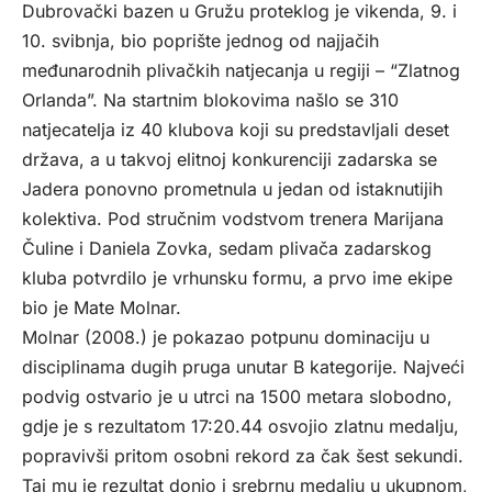
Dubrovački bazen u Gružu proteklog je vikenda, 9. i
10. svibnja, bio poprište jednog od najjačih
međunarodnih plivačkih natjecanja u regiji – “Zlatnog
Orlanda”. Na startnim blokovima našlo se 310
natjecatelja iz 40 klubova koji su predstavljali deset
država, a u takvoj elitnoj konkurenciji zadarska se
Jadera ponovno prometnula u jedan od istaknutijih
kolektiva. Pod stručnim vodstvom trenera Marijana
Čuline i Daniela Zovka, sedam plivača zadarskog
kluba potvrdilo je vrhunsku formu, a prvo ime ekipe
bio je Mate Molnar.
Molnar (2008.) je pokazao potpunu dominaciju u
disciplinama dugih pruga unutar B kategorije. Najveći
podvig ostvario je u utrci na 1500 metara slobodno,
gdje je s rezultatom 17:20.44 osvojio zlatnu medalju,
popravivši pritom osobni rekord za čak šest sekundi.
Taj mu je rezultat donio i srebrnu medalju u ukupnom,