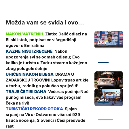
Možda vam se sviđa i ovo...
Zlatko Dalić odlazi na
Bliski istok, potpisat će višegodišnji
SPORT
ugovor s Emiratima
Nakon
upozorenja svi se odmah odjenu; Evo
ZADAR
koliko je turista u Zadru stvarno kažnjeno
zbog polugole šetnje
DRAMA U
ZADARSKOJ TRGOVINI Lopov trpao artikle
ZADAR
u torbu, radnik ga pokušao spriječiti!
Večeras počinje Noć
punog miseca, evo kakav vas program
ZADAR
čeka na rivi!
Sjajan
srpanj na Viru; Ostvareno više od 929
ŽUPANIJA
tisuća noćenja, Slovenci i Česi predvode
rast