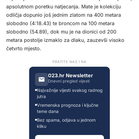
apsolutnom poretku natjecanja. Mate je kolekciju
odličja dopunio još jednim zlatom na 400 metara
slobodno (4:18.43) te broncom na 100 metara
slobodno (54.89), dok mu je na dionici od 200
metara postolje izmaklo za dlaku, zauzevši visoko
četvrto mjesto.
PRATITE NAS I NA
023.hr Newsletter
Dnevni pregled vijesti
Najvažnije vijesti svakog radnog
jutra
Vremenska prognoza i ključne
teme dana
Bez spama, odjava u jednom
kliku