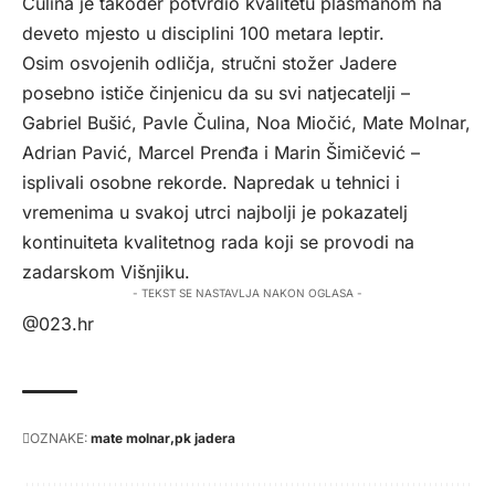
Čulina je također potvrdio kvalitetu plasmanom na
deveto mjesto u disciplini 100 metara leptir.
Osim osvojenih odličja, stručni stožer Jadere
posebno ističe činjenicu da su svi natjecatelji –
Gabriel Bušić, Pavle Čulina, Noa Miočić, Mate Molnar,
Adrian Pavić, Marcel Prenđa i Marin Šimičević –
isplivali osobne rekorde. Napredak u tehnici i
vremenima u svakoj utrci najbolji je pokazatelj
kontinuiteta kvalitetnog rada koji se provodi na
zadarskom Višnjiku.
- TEKST SE NASTAVLJA NAKON OGLASA -
@023.hr
OZNAKE:
mate molnar
pk jadera