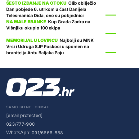
Olib obilježio
Dan pobjede 6. utrkom u čast Danijela
SPORT
Telesmanića Dida, ovo su pobjednici
Kup Grada Zadra na
Višnjiku okupio 100 ekipa
SPORT
Najbolji su MNK
Vrsi i Udruga SJP Poskoci u spomen na
SPORT
branitelja Antu Baljaka Paju
SAMO BITNO. ODMAH.
[email protected]
023/777-900
WhatsApp:
091/6666-888