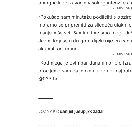
omogućili održavanje visokog intenziteta
- TEKST SE
“Pokušao sam minutažu podijeliti s obzir
moramo se pripremiti za sljedeću utakmicu
manje-više svi. Samim time smo mogli držat
Jedini koji se u drugom dijelu nije vraćao 
akumulirani umor.
- TEKST SE
“Kod njega je ovih par dana umor bio izraž
procijenio sam da je njemu odmor najpotreb
@023.hr
OZNAKE:
danijel jusup
kk zadar