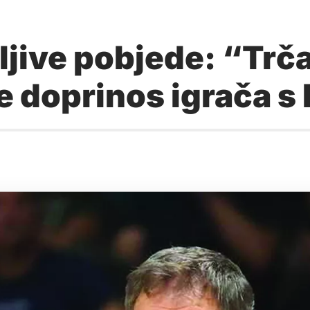
jive pobjede: “Trča
me doprinos igrača s