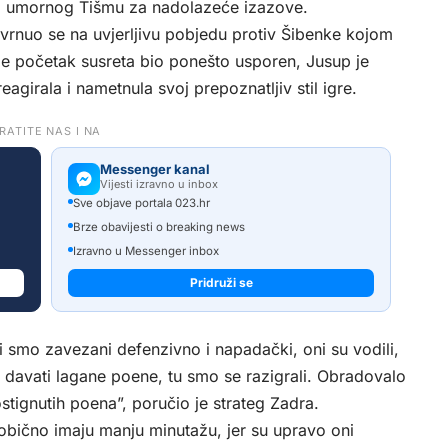
o umornog Tišmu za nadolazeće izazove.
vrnuo se na uvjerljivu pobjedu protiv Šibenke kojom
 je početak susreta bio ponešto usporen, Jusup je
irala i nametnula svoj prepoznatljiv stil igre.
RATITE NAS I NA
Messenger kanal
Vijesti izravno u inbox
Sve objave portala 023.hr
Brze obavijesti o breaking news
Izravno u Messenger inbox
Pridruži se
li smo zavezani defenzivno i napadački, oni su vodili,
 i davati lagane poene, tu smo se razigrali. Obradovalo
stignutih poena”, poručio je strateg Zadra.
obično imaju manju minutažu, jer su upravo oni