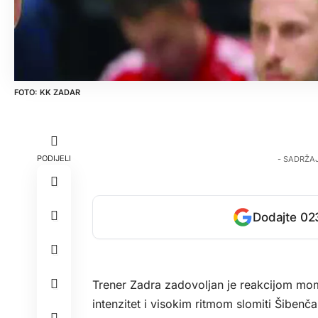
KK ZADAR
PODIJELI
- SADRŽA
Dodajte 023
Trener Zadra zadovoljan je reakcijom mom
intenzitet i visokim ritmom slomiti Šibenča