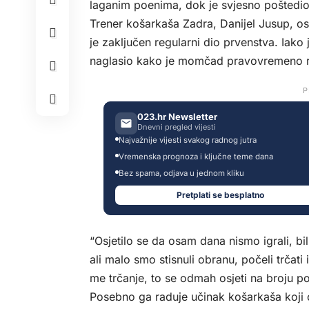
laganim poenima, dok je svjesno poštedi
Trener košarkaša Zadra, Danijel Jusup, os
je zaključen regularni dio prvenstva. Iako
naglasio kako je momčad pravovremeno reag
P
023.hr Newsletter
Dnevni pregled vijesti
Najvažnije vijesti svakog radnog jutra
Vremenska prognoza i ključne teme dana
Bez spama, odjava u jednom kliku
Pretplati se besplatno
“Osjetilo se da osam dana nismo igrali, bi
ali malo smo stisnuli obranu, počeli trčati
me trčanje, to se odmah osjeti na broju po
Posebno ga raduje učinak košarkaša koji 