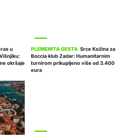
SPORT
ras u
Srce Kožina za
Višnjiku:
Boccia klub Zadar: Humanitarnim
rne okršaje
turnirom prikupljeno više od 3.400
eura
SPORT