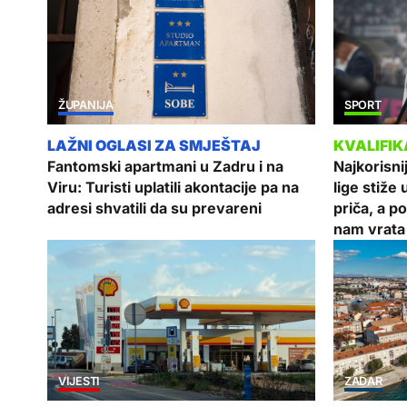
ŽUPANIJA
SPORT
Fantomski apartmani u Zadru i na
Najkorisni
Viru: Turisti uplatili akontacije pa na
lige stiže
adresi shvatili da su prevareni
priča, a p
nam vrata
VIJESTI
ZADAR