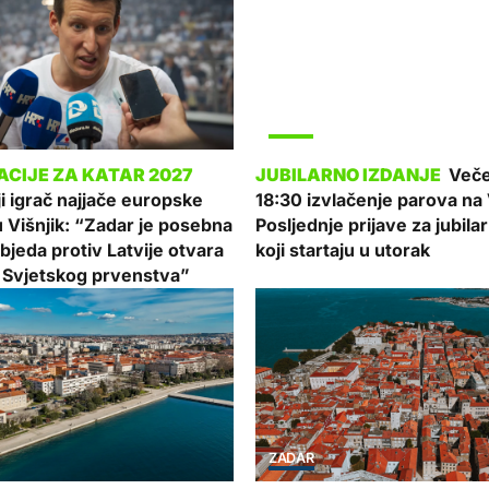
SPORT
Veče
ji igrač najjače europske
18:30 izvlačenje parova na 
 u Višnjik: “Zadar je posebna
Posljednje prijave za jubila
objeda protiv Latvije otvara
koji startaju u utorak
 Svjetskog prvenstva”
ZADAR