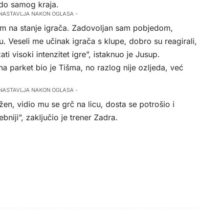
 do samog kraja.
 NASTAVLJA NAKON OGLASA -
om na stanje igrača. Zadovoljan sam pobjedom,
. Veseli me učinak igrača s klupe, dobro su reagirali,
i visoki intenzitet igre”, istaknuo je Jusup.
na parket bio je Tišma, no razlog nije ozljeda, već
 NASTAVLJA NAKON OGLASA -
en, vidio mu se grč na licu, dosta se potrošio i
niji”, zaključio je trener Zadra.