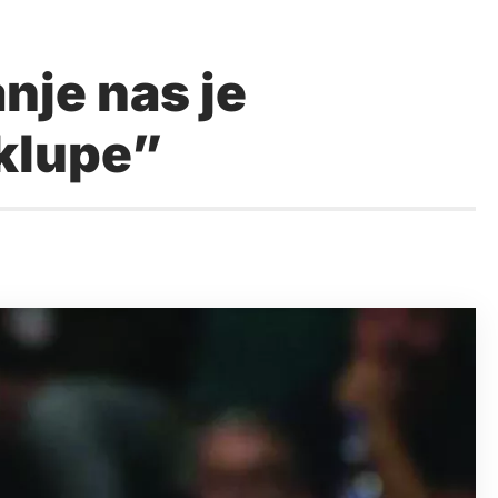
nje nas je
 klupe”