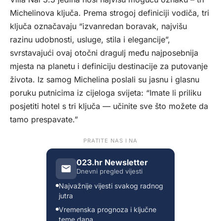
Michelinova ključa. Prema strogoj definiciji vodiča, tri
ključa označavaju “izvanredan boravak, najvišu
razinu udobnosti, usluge, stila i elegancije”,
svrstavajući ovaj otočni dragulj među najposebnija
mjesta na planetu i definiciju destinacije za putovanje
života. Iz samog Michelina poslali su jasnu i glasnu
poruku putnicima iz cijeloga svijeta: “Imate li priliku
posjetiti hotel s tri ključa — učinite sve što možete da
tamo prespavate.”
PRATITE NAS I NA
023.hr Newsletter
Dnevni pregled vijesti
Najvažnije vijesti svakog radnog
jutra
Vremenska prognoza i ključne
teme dana