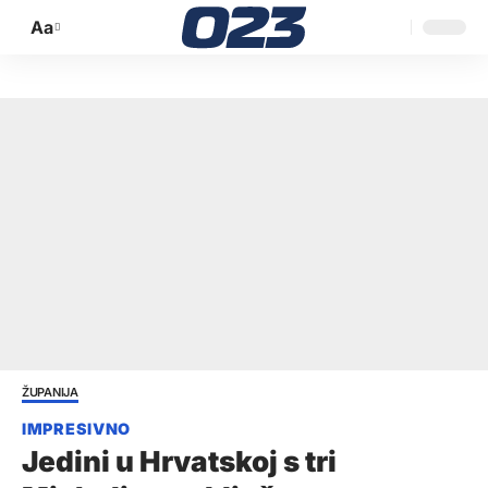
Aa
Promijeni
veličinu
slova
ŽUPANIJA
Jedini u Hrvatskoj s tri