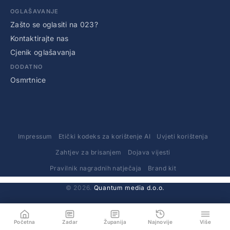
OGLAŠAVANJE
Zašto se oglasiti na 023?
Kontaktirajte nas
Cjenik oglašavanja
DODATNO
Osmrtnice
Impressum
Etički kodeks za korištenje AI
Uvjeti korištenja
Zahtjev za brisanjem
Dojava vijesti
Pravilnik nagradnih natječaja
Brand kit
© 2026.
Quantum media d.o.o.
Početna
Zadar
Županija
Najnovije
Više