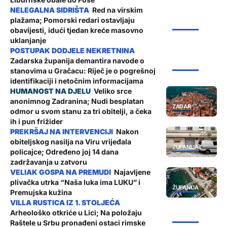
Red na virskim
plažama; Pomorski redari ostavljaju
ŽUPANIJA
obavijesti, idući tjedan kreće masovno
uklanjanje
Zadarska županija demantira navode o
ŽUPANIJA
stanovima u Gračacu: Riječ je o pogrešnoj
identifikaciji i netočnim informacijama
Veliko srce
anonimnog Zadranina; Nudi besplatan
ZADAR
odmor u svom stanu za tri obitelji, a čeka
ih i pun frižider
Nakon
obiteljskog nasilja na Viru vrijeđala
ŽUPANIJA
policajce; Određeno joj 14 dana
zadržavanja u zatvoru
Najavljene
plivačka utrka “Naša luka ima LUKU” i
ŽUPANIJA
Premujska kužina
Arheološko otkriće u Lici; Na položaju
ŽUPANIJA
Raštele u Srbu pronađeni ostaci rimske