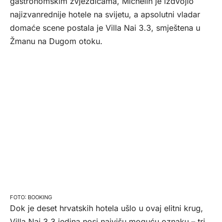
gastronomskim zvjezdicama, Michelin je izdvojio
najizvanrednije hotele na svijetu, a apsolutni vladar
domaće scene postala je Villa Nai 3.3, smještena u
Žmanu na Dugom otoku.
BOOKING
Dok je deset hrvatskih hotela ušlo u ovaj elitni krug,
Villa Nai 3.3 jedina nosi najvišu moguću oznaku – tri