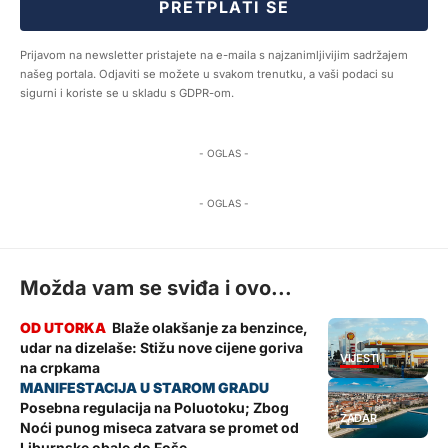
PRETPLATI SE
Prijavom na newsletter pristajete na e-maila s najzanimljivijim sadržajem
našeg portala. Odjaviti se možete u svakom trenutku, a vaši podaci su
sigurni i koriste se u skladu s GDPR-om.
- OGLAS -
- OGLAS -
Možda vam se sviđa i ovo...
Blaže olakšanje za benzince,
udar na dizelaše: Stižu nove cijene goriva
VIJESTI
na crpkama
Posebna regulacija na Poluotoku; Zbog
ZADAR
Noći punog miseca zatvara se promet od
Liburnske obale do Foše