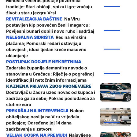
Mihovila večeras postaje pozornica
ŽUPANIJA
tradicije: Stari običaji, spiza i igre vraćaju
život u staru jezgru Vrsi
Na Viru
postavljen kip posvećen ženi i magarcu:
ŽUPANIJA
Povijesni bunari dobili novo ruho i sadržaj
Red na virskim
plažama; Pomorski redari ostavljaju
ŽUPANIJA
obavijesti, idući tjedan kreće masovno
uklanjanje
Zadarska županija demantira navode o
ŽUPANIJA
stanovima u Gračacu: Riječ je o pogrešnoj
identifikaciji i netočnim informacijama
Dostavljač u Zadru uzeo novac od kupaca i
ZADAR
zadržao ga za sebe; Pokrao poslodavca za
stotine eura
Nakon
obiteljskog nasilja na Viru vrijeđala
ŽUPANIJA
policajce; Određeno joj 14 dana
zadržavanja u zatvoru
Najavljene