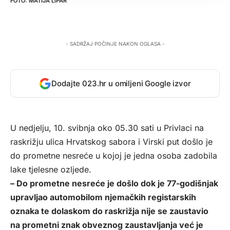
MATIJA LIPAR
- SADRŽAJ POČINJE NAKON OGLASA -
Dodajte 023.hr u omiljeni Google izvor
U nedjelju, 10. svibnja oko 05.30 sati u Privlaci na
raskrižju ulica Hrvatskog sabora i Virski put došlo je
do prometne nesreće u kojoj je jedna osoba zadobila
lake tjelesne ozljede.
– Do prometne nesreće je došlo dok je 77-godišnjak
upravljao automobilom njemačkih registarskih
oznaka te dolaskom do raskrižja nije se zaustavio
na prometni znak obveznog zaustavljanja već je