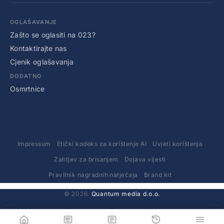
OGLAŠAVANJE
Zašto se oglasiti na 023?
Kontaktirajte nas
Cjenik oglašavanja
DODATNO
Osmrtnice
Impressum
Etički kodeks za korištenje AI
Uvjeti korištenja
Zahtjev za brisanjem
Dojava vijesti
Pravilnik nagradnih natječaja
Brand kit
© 2026.
Quantum media d.o.o.