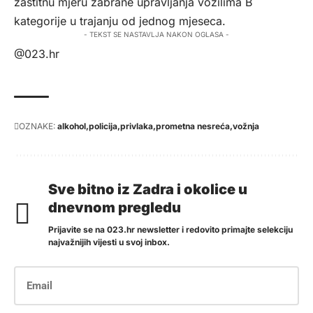
zaštitnu mjeru zabrane upravljanja vozilima B
kategorije u trajanju od jednog mjeseca.
- TEKST SE NASTAVLJA NAKON OGLASA -
@023.hr
OZNAKE:
alkohol
policija
privlaka
prometna nesreća
vožnja
Sve bitno iz Zadra i okolice u
dnevnom pregledu
Prijavite se na 023.hr newsletter i redovito primajte selekciju
najvažnijih vijesti u svoj inbox.