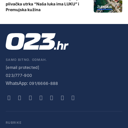
plivačka utrka “Naša luka ima LUKU” i
ŽUPANIJA
Premujska kužina
SAMO BITNO. ODMAH.
[email protected]
023/777-900
WhatsApp:
091/6666-888
RUBRIKE