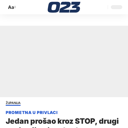
Aa
Promijeni
veličinu
slova
ŽUPANIJA
Jedan prošao kroz STOP, drugi