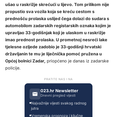
ušao u raskrižje skrećući u lijevo. Tom prilikom nije
propustio sva vozila koja se kreću cestom s
prednošću prolaska uslijed čega dolazi do sudara s
automobilom zadarskih registarskih oznaka kojim je
upravljao 33-godišnjak koji je ulaskom u raskrižje
imao prednost prolaska. U prometnoj nesreći lake
tjelesne ozljede zadobio je 33-godišnji hrvatski
državljanin te mu je liječnička pomoć pružena u
Općoj bolnici Zadar,
priopćeno je danas iz zadarske
policije.
PRATITE NAS I NA
023.hr Newsletter
Dnevni pregled vijesti
Najvažnije vijesti svakog radnog
jutra
Vremenska prognoza i ključne