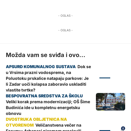
- OGLAS -
- OGLAS -
Možda vam se sviđa i ovo...
Dok se
u Vrsima prazni vodosprema, na
ZADAR
Poluotoku prskalice natapaju parkove: Je
li Zadar uoči kolapsa zaboravio uskladiti
vlastite tvrtke?
Veliki korak prema modernizaciji; OŠ Šime
ZADAR
Budinića ide u kompletnu energetsku
obnovu
Veličanstvena večer na
ZADAR
8
Forumu; Arbanasi pjesmom proslavili