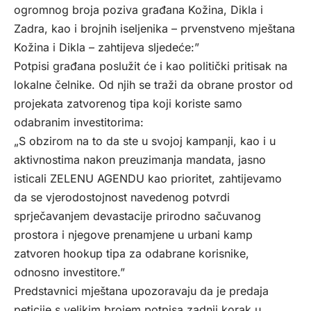
ogromnog broja poziva građana Kožina, Dikla i
Zadra, kao i brojnih iseljenika – prvenstveno mještana
Kožina i Dikla – zahtijeva sljedeće:”
Potpisi građana poslužit će i kao politički pritisak na
lokalne čelnike. Od njih se traži da obrane prostor od
projekata zatvorenog tipa koji koriste samo
odabranim investitorima:
„S obzirom na to da ste u svojoj kampanji, kao i u
aktivnostima nakon preuzimanja mandata, jasno
isticali ZELENU AGENDU kao prioritet, zahtijevamo
da se vjerodostojnost navedenog potvrdi
sprječavanjem devastacije prirodno sačuvanog
prostora i njegove prenamjene u urbani kamp
zatvoren hookup tipa za odabrane korisnike,
odnosno investitore.”
Predstavnici mještana upozoravaju da je predaja
peticije s velikim brojem potpisa zadnji korak u