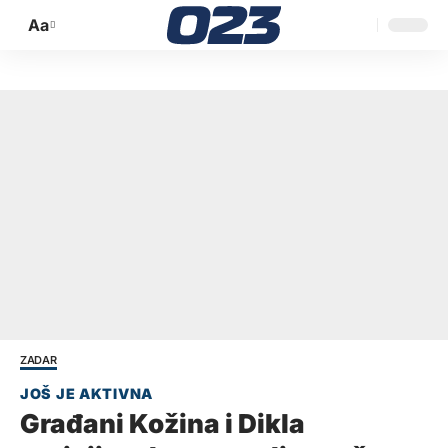
Aa
Promijeni
veličinu
slova
ZADAR
Građani Kožina i Dikla