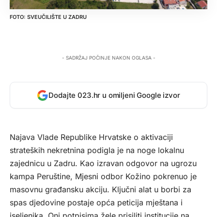
SVEUČILIŠTE U ZADRU
- SADRŽAJ POČINJE NAKON OGLASA -
Dodajte 023.hr u omiljeni Google izvor
Najava Vlade Republike Hrvatske o aktivaciji
strateških nekretnina podigla je na noge lokalnu
zajednicu u Zadru. Kao izravan odgovor na ugrozu
kampa Peruštine, Mjesni odbor Kožino pokrenuo je
masovnu građansku akciju. Ključni alat u borbi za
spas djedovine postaje opća peticija mještana i
iseljenika. Oni potpisima žele prisiliti institucije na