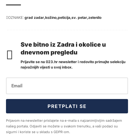
OZNAKE:
grad zadar
kožino
peticija
sv. petar
zelenilo
Sve bitno iz Zadra i okolice u
dnevnom pregledu
Prijavite se na 023.hr newsletter i redovito primajte selekciju
najvažnijih vijesti u svoj inbox.
PRETPLATI SE
Prijavom na newsletter pristajete na e-maila s najzanimljivijim sadržajem
našeg portala. Odjaviti se možete u svakom trenutku, a vaši podaci su
sigurni i koriste se u skladu s GDPR-om.