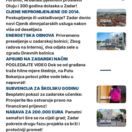
Oluju i 300 godina dolaska u Zadar!
Poskupljenje ili usklađivanje? Zadar donio
ZADAR
novi Cjenik dimnjačarskih usluga nakon
više od desetljeća
Privremeno
preseljenje u zadarskoj bolnici; Zbog
ZADAR
radova na Internoj, dva odjela sele u
zgradu Dnevnih bolnica
POGLEDAJTE VIDEO Dok se od građana
ZADAR
traže hitne mjere štednje, na Putu
Bokanjca potoci pitke vode teku u
nepovrat!
Besplatni pokazi za zadarske učenike:
ZADAR
Provjerite tko ostvaruje pravo na
financirani prijevoz!
Pametni
semafori šire se na cijeli grad; Zadar
ZADAR
pokreće drugu fazu projekta za brži i
protočniji promet!