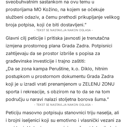
sveobuhvatnim sastankom na ovu temu u
prostorijama MO Kožino, na kojem se očekuje
službeni odaziv, a čemu prethodi prikupljanje velikog
broja potpisa, koji će biti dostavljeni.”
- TEKST SE NASTAVLJA NAKON OGLASA -
Glavni cilj peticije i pritiska javnosti je trenutačna
izmjena prostornog plana Grada Zadra. Potpisnici
zahtijevaju da se prostor izbriše s popisa za
građevinske investicije i trajno zaštiti:
„Da se zona kampa Peruštine, k.o. Diklo, hitnim
postupkom u prostornom dokumentu Grada Zadra
koji je u izradi vrati prenamjenom u ZELENU ZONU
sporta i rekreacije, s obzirom na to da se na tom
području u naravi nalazi stoljetna borova šuma.”
- TEKST SE NASTAVLJA NAKON OGLASA -
Peticiju masovno potpisuju stanovnici triju naselja, ali
i brojni iseljenici koji su emotivno i vlasnički vezani za