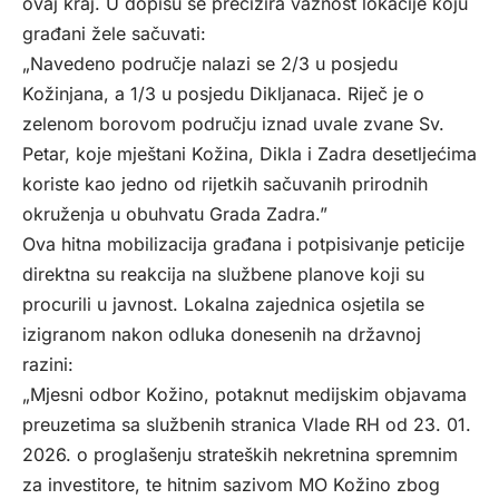
ovaj kraj. U dopisu se precizira važnost lokacije koju
građani žele sačuvati:
„Navedeno područje nalazi se 2/3 u posjedu
Kožinjana, a 1/3 u posjedu Dikljanaca. Riječ je o
zelenom borovom području iznad uvale zvane Sv.
Petar, koje mještani Kožina, Dikla i Zadra desetljećima
koriste kao jedno od rijetkih sačuvanih prirodnih
okruženja u obuhvatu Grada Zadra.”
Ova hitna mobilizacija građana i potpisivanje peticije
direktna su reakcija na službene planove koji su
procurili u javnost. Lokalna zajednica osjetila se
izigranom nakon odluka donesenih na državnoj
razini:
„Mjesni odbor Kožino, potaknut medijskim objavama
preuzetima sa službenih stranica Vlade RH od 23. 01.
2026. o proglašenju strateških nekretnina spremnim
za investitore, te hitnim sazivom MO Kožino zbog