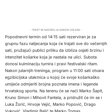
- TEKST SE NASTAVLJA NAKON OGLASA -
Popodnevni termin od 14:15 sati rezerviran je za
grupnu fazu natjecanja koja će trajati sve do večernjih
sati, pružajući publici priliku da izbliza osjeti brzinu i
intenzitet košarke koja je nastala na ulici. Subota
donosi kulminaciju turnira i pravi festivalski ritam.
Nakon jutarnjih treninga, program u 11:00 sati otvara
egzibicijska utakmica u kojoj će svoje košarkaško
umijeće odmjeriti brojna poznata imena i legende
hrvatskog sporta. Na terenu će se naći Marko Šapit,
Kruno Simon i Mihovil Fantela, a pridružit će im se i
Luka Žorić, Hrvoje Vejić, Marko Popović, Drago
Vuković, Vladimir Balić te Marko Tomas.