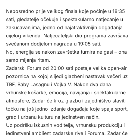
Neposredno prije velikog finala koje počinje u 18:35
sati, gledatelje očekuje i spektakularno natjecanje u
zakucavanjima, jedno od najatraktivnijih događanja
cijelog vikenda. Natjecateljski dio programa završava
svečanom dodjelom nagrada u 19:05 sati.
No, energija se nakon završetka turnira ne gasi – ona
samo mijenja ritam.
Zadarski Forum od 20:00 sati postaje velika open-air
pozornica na kojoj slijedi glazbeni nastavak večeri uz
TBF, Baby Lasagnu i Vojka V. Nakon dva dana
vrhunske košarke, emocija, navijanja i spektakularne
atmosfere, Zadar će kroz glazbu i zajedništvo staviti
točku na još jedno izdanje događaja koje spaja sport,
grad i urbanu kulturu na jedinstven način.
Uz podršku iskusnih voditelja, vrhunsku produkciju i
jedinstveni ambijent zadarske rive i Foruma, Zadar će