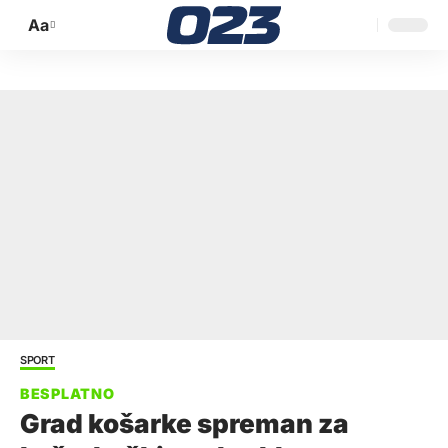
Aa
Promijeni
veličinu
slova
SPORT
Grad košarke spreman za