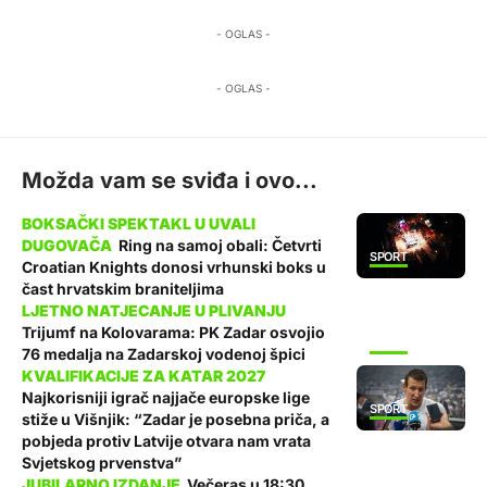
- OGLAS -
- OGLAS -
Možda vam se sviđa i ovo...
Ring na samoj obali: Četvrti
SPORT
Croatian Knights donosi vrhunski boks u
čast hrvatskim braniteljima
Trijumf na Kolovarama: PK Zadar osvojio
SPORT
76 medalja na Zadarskoj vodenoj špici
Najkorisniji igrač najjače europske lige
SPORT
stiže u Višnjik: “Zadar je posebna priča, a
pobjeda protiv Latvije otvara nam vrata
Svjetskog prvenstva”
Večeras u 18:30