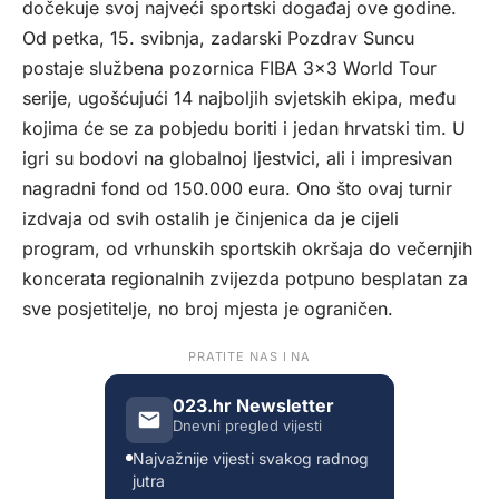
dočekuje svoj najveći sportski događaj ove godine.
Od petka, 15. svibnja, zadarski Pozdrav Suncu
postaje službena pozornica FIBA 3×3 World Tour
serije, ugošćujući 14 najboljih svjetskih ekipa, među
kojima će se za pobjedu boriti i jedan hrvatski tim. U
igri su bodovi na globalnoj ljestvici, ali i impresivan
nagradni fond od 150.000 eura. Ono što ovaj turnir
izdvaja od svih ostalih je činjenica da je cijeli
program, od vrhunskih sportskih okršaja do večernjih
koncerata regionalnih zvijezda potpuno besplatan za
sve posjetitelje, no broj mjesta je ograničen.
PRATITE NAS I NA
023.hr Newsletter
Dnevni pregled vijesti
Najvažnije vijesti svakog radnog
jutra