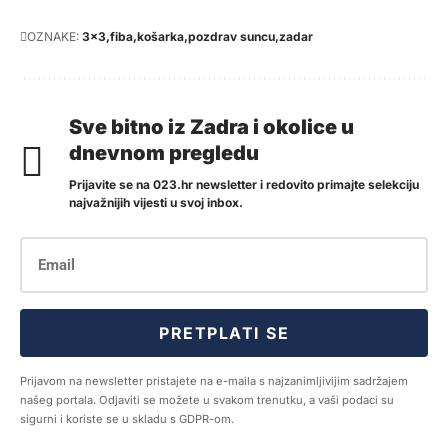
OZNAKE:
3x3
fiba
košarka
pozdrav suncu
zadar
Sve bitno iz Zadra i okolice u
dnevnom pregledu
Prijavite se na 023.hr newsletter i redovito primajte selekciju
najvažnijih vijesti u svoj inbox.
PRETPLATI SE
Prijavom na newsletter pristajete na e-maila s najzanimljivijim sadržajem
našeg portala. Odjaviti se možete u svakom trenutku, a vaši podaci su
sigurni i koriste se u skladu s GDPR-om.