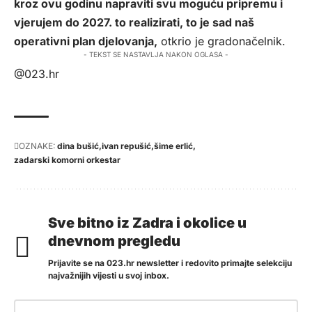
kroz ovu godinu napraviti svu moguću pripremu i
vjerujem do 2027. to realizirati, to je sad naš
operativni plan djelovanja,
otkrio je gradonačelnik.
- TEKST SE NASTAVLJA NAKON OGLASA -
@023.hr
OZNAKE:
dina bušić
ivan repušić
šime erlić
zadarski komorni orkestar
Sve bitno iz Zadra i okolice u
dnevnom pregledu
Prijavite se na 023.hr newsletter i redovito primajte selekciju
najvažnijih vijesti u svoj inbox.