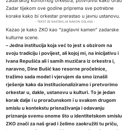
Zadarskog komornog orkestra, potvrdivši kako Grad
Zadar tijekom ove godine priprema sve potrebne
korake kako bi orkestar prerastao u javnu ustanovu.
- TEKST SE NASTAVLJA NAKON OGLASA -
Kazao je kako ZKO kao “zaglavni kamen” zadarske
kulturne scene.
– Jedna institucija koja već to jest s obzirom na
svoju tradiciju i povijest, ali kojoj mi, na inicijativu i
Ivana Repušića ali i samih muzičara iz orkestra i,
naravno, Dine Bušić kao resorne pročelnice,
tražimo sada model i vjerujem da smo iznašli
rješenje kako da institucionaliziramo i pretvorimo
orkestar u, dakle, ustanovu u kulturi. To je jedan
korak dalje i u proračunskom i u svakom drugom
smislu u kontekstu prisnaživanja i odavanju
priznanja svemu onome što u identitetskom smislu
ZKO znači za naš grad i želimo zaokružiti tu priču,