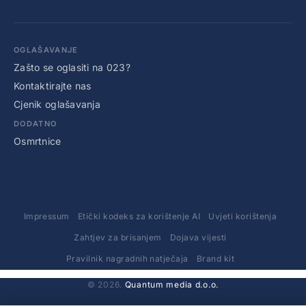
OGLAŠAVANJE
Zašto se oglasiti na 023?
Kontaktirajte nas
Cjenik oglašavanja
DODATNO
Osmrtnice
Impressum
Etički kodeks za korištenje AI
Uvjeti korištenja
Zahtjev za brisanjem
Dojava vijesti
Pravilnik nagradnih natječaja
Brand kit
© 2026.
Quantum media d.o.o.