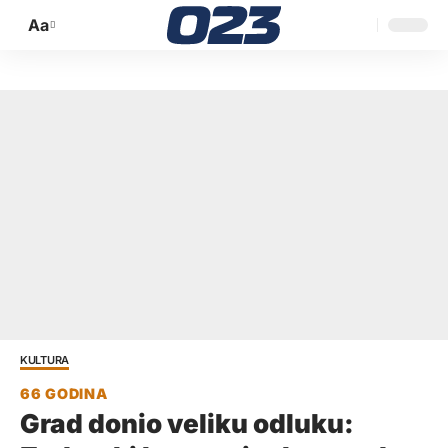
Aa
Promijeni
veličinu
slova
KULTURA
Grad donio veliku odluku: