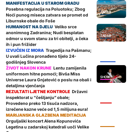
Posebna regulacija na Poluotoku; Zbog
ZADAR
Noći punog miseca zatvara se promet od
Liburnske obale do Foše
Veliko srce
anonimnog Zadranina; Nudi besplatan
ZADAR
odmor u svom stanu za tri obitelji, a čeka
ih i pun frižider
Tragedija na Pašmanu;
U uvali Lučina pronađeno tijelo 24-
ŽUPANIJA
godišnjeg Slovenca
Lentu zamijenila
uniformom hitne pomoći; Bivša Miss
SHOW
Universe Laura Gnjatović o poslu na obali i
detaljima vjenčanja
Državni
inspektorat u “češljanju” obale;
VIJESTI
Provedeno preko 13 tisuća nadzora,
izrečene kazne veće od 1,5 milijuna eura!
Orguljaški koncert Alena Kopunovića
KULTURA
Legetina u zadarskoj katedrali uoči Velike