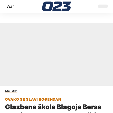
Aa
Promijeni
veličinu
slova
KULTURA
Glazbena škola Blagoje Bersa