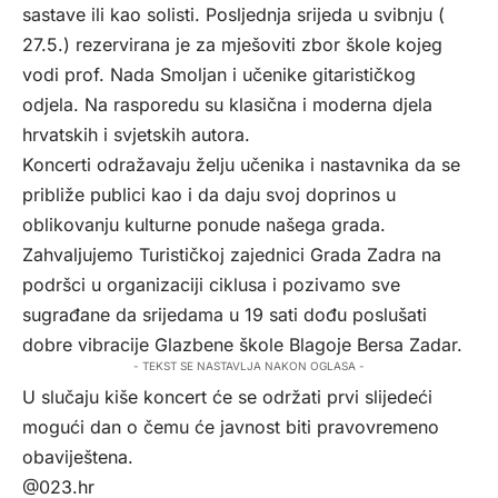
sastave ili kao solisti. Posljednja srijeda u svibnju (
27.5.) rezervirana je za mješoviti zbor škole kojeg
vodi prof. Nada Smoljan i učenike gitarističkog
odjela. Na rasporedu su klasična i moderna djela
hrvatskih i svjetskih autora.
Koncerti odražavaju želju učenika i nastavnika da se
približe publici kao i da daju svoj doprinos u
oblikovanju kulturne ponude našega grada.
Zahvaljujemo Turističkoj zajednici Grada Zadra na
podršci u organizaciji ciklusa i pozivamo sve
sugrađane da srijedama u 19 sati dođu poslušati
dobre vibracije Glazbene škole Blagoje Bersa Zadar.
- TEKST SE NASTAVLJA NAKON OGLASA -
U slučaju kiše koncert će se održati prvi slijedeći
mogući dan o čemu će javnost biti pravovremeno
obaviještena.
@023.hr