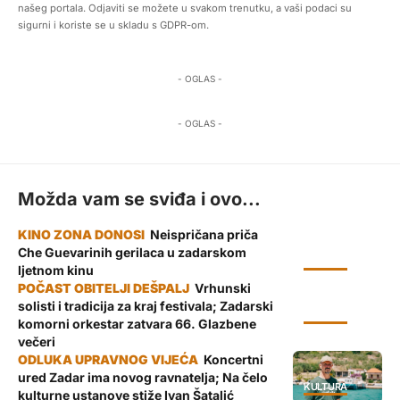
našeg portala. Odjaviti se možete u svakom trenutku, a vaši podaci su
sigurni i koriste se u skladu s GDPR-om.
- OGLAS -
- OGLAS -
Možda vam se sviđa i ovo...
Neispričana priča
Che Guevarinih gerilaca u zadarskom
KULTURA
ljetnom kinu
Vrhunski
solisti i tradicija za kraj festivala; Zadarski
KULTURA
komorni orkestar zatvara 66. Glazbene
večeri
Koncertni
ured Zadar ima novog ravnatelja; Na čelo
KULTURA
kulturne ustanove stiže Ivan Šatalić