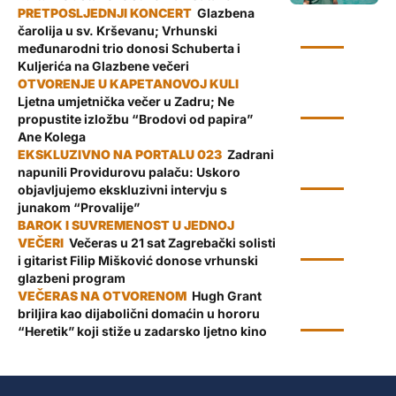
Glazbena
čarolija u sv. Krševanu; Vrhunski
KULTURA
međunarodni trio donosi Schuberta i
Kuljerića na Glazbene večeri
Ljetna umjetnička večer u Zadru; Ne
KULTURA
propustite izložbu “Brodovi od papira”
Ane Kolega
Zadrani
napunili Providurovu palaču: Uskoro
KULTURA
objavljujemo ekskluzivni intervju s
junakom “Provalije”
Večeras u 21 sat Zagrebački solisti
KULTURA
i gitarist Filip Mišković donose vrhunski
glazbeni program
Hugh Grant
briljira kao dijabolični domaćin u hororu
KULTURA
“Heretik” koji stiže u zadarsko ljetno kino