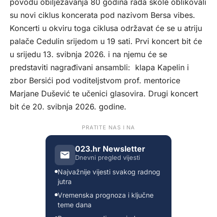
povodu obilježavanja 80 godina rada škole oblikovali
su novi ciklus koncerata pod nazivom Bersa vibes.
Koncerti u okviru toga ciklusa održavat će se u atriju
palače Cedulin srijedom u 19 sati. Prvi koncert bit će
u srijedu 13. svibnja 2026. i na njemu će se
predstaviti nagrađivani ansambli: klapa Kapelin i
zbor Bersići pod voditeljstvom prof. mentorice
Marjane Dušević te učenici glasovira. Drugi koncert
bit će 20. svibnja 2026. godine.
PRATITE NAS I NA
023.hr Newsletter
Dnevni pregled vijesti
Najvažnije vijesti svakog radnog
jutra
Vremenska prognoza i ključne
teme dana