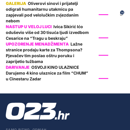
Oliverovi sinovi i prijatelji
odigrali humanitarnu utakmicu pa
SHOW
14
zapjevali pod velolučkim zvjezdanim
nebom
Ivica Sikirić Ićo
oduševio više od 30 tisuća ljudi izvedbom
SHOW
Cesarice na “Tragu u beskraju”
Lažne
stranice prodaju karte za Thompsona?
SHOW
Pjevačev tim poslao oštru poruku i
zaprijetio tužbama
OSVOJI KINO ULAZNICE
Darujemo 4 kino ulaznice za film “CHUM”
SHOW
u Cinestaru Zadar
SAMO BITNO. ODMAH.