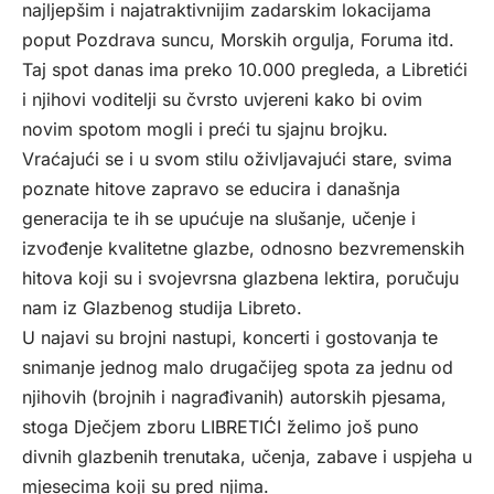
najljepšim i najatraktivnijim zadarskim lokacijama
poput Pozdrava suncu, Morskih orgulja, Foruma itd.
Taj spot danas ima preko 10.000 pregleda, a Libretići
i njihovi voditelji su čvrsto uvjereni kako bi ovim
novim spotom mogli i preći tu sjajnu brojku.
Vraćajući se i u svom stilu oživljavajući stare, svima
poznate hitove zapravo se educira i današnja
generacija te ih se upućuje na slušanje, učenje i
izvođenje kvalitetne glazbe, odnosno bezvremenskih
hitova koji su i svojevrsna glazbena lektira, poručuju
nam iz Glazbenog studija Libreto.
U najavi su brojni nastupi, koncerti i gostovanja te
snimanje jednog malo drugačijeg spota za jednu od
njihovih (brojnih i nagrađivanih) autorskih pjesama,
stoga Dječjem zboru LIBRETIĆI želimo još puno
divnih glazbenih trenutaka, učenja, zabave i uspjeha u
mjesecima koji su pred njima.