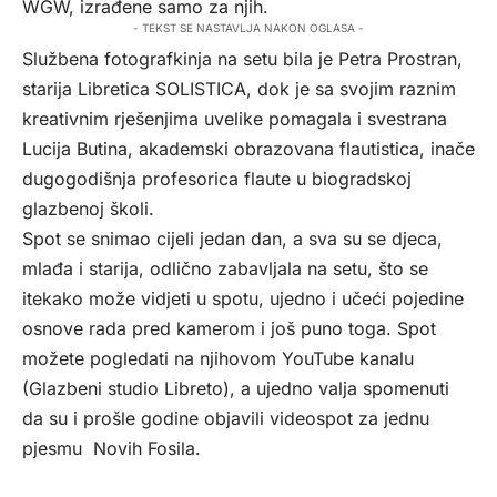
WGW, izrađene samo za njih.
- TEKST SE NASTAVLJA NAKON OGLASA -
Službena fotografkinja na setu bila je Petra Prostran,
starija Libretica SOLISTICA, dok je sa svojim raznim
kreativnim rješenjima uvelike pomagala i svestrana
Lucija Butina, akademski obrazovana flautistica, inače
dugogodišnja profesorica flaute u biogradskoj
glazbenoj školi.
Spot se snimao cijeli jedan dan, a sva su se djeca,
mlađa i starija, odlično zabavljala na setu, što se
itekako može vidjeti u spotu, ujedno i učeći pojedine
osnove rada pred kamerom i još puno toga. Spot
možete pogledati na njihovom YouTube kanalu
(Glazbeni studio Libreto), a ujedno valja spomenuti
da su i prošle godine objavili videospot za jednu
pjesmu Novih Fosila.