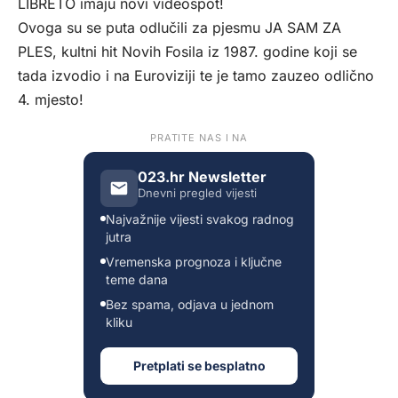
LIBRETO imaju novi videospot!
Ovoga su se puta odlučili za pjesmu JA SAM ZA
PLES, kultni hit Novih Fosila iz 1987. godine koji se
tada izvodio i na Euroviziji te je tamo zauzeo odlično
4. mjesto!
PRATITE NAS I NA
023.hr Newsletter
Dnevni pregled vijesti
Najvažnije vijesti svakog radnog
jutra
Vremenska prognoza i ključne
teme dana
Bez spama, odjava u jednom
kliku
Pretplati se besplatno