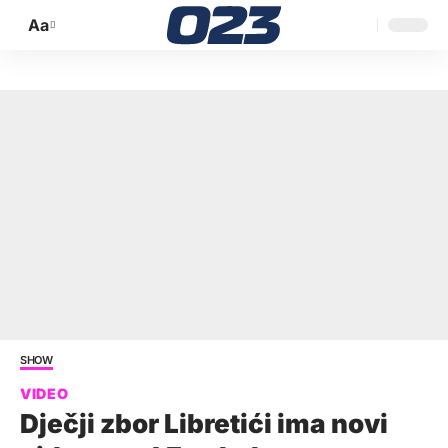
Aa
Promijeni
veličinu
slova
SHOW
Dječji zbor Libretići ima novi