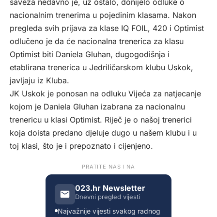
saveza nedavno je, uz ostalo, donijelo odluke o
nacionalnim trenerima u pojedinim klasama. Nakon
pregleda svih prijava za klase IQ FOIL, 420 i Optimist
odlučeno je da će nacionalna trenerica za klasu
Optimist biti Daniela Gluhan, dugogodišnja i
etablirana trenerica u Jedriličarskom klubu Uskok,
javljaju iz
Kluba
.
JK Uskok je ponosan na odluku Vijeća za natjecanje
kojom je Daniela Gluhan izabrana za nacionalnu
trenericu u klasi Optimist. Riječ je o našoj trenerici
koja doista predano djeluje dugo u našem klubu i u
toj klasi, što je i prepoznato i cijenjeno.
PRATITE NAS I NA
023.hr Newsletter
Dnevni pregled vijesti
Najvažnije vijesti svakog radnog