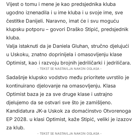
Vijest o tomu i mene je kao predsjednika kluba
ugodno iznenadila i u ime kluba i u svoje ime, sve
čestitke Danijeli. Naravno, imat će i svu moguću
klupsku potporu – govori Draško Stipić, predsjednik
kluba.
Valja istaknuti da je Daniela Gluhan, stručno djelujući
u Uskoku, znatno doprinijela i omasovljenju klase
Optimist, kao i razvoju brojnih jedriličarki i jedriličara.
- TEKST SE NASTAVLJA NAKON OGLASA -
Sadašnje klupsko vodstvo među prioritete uvrstilo je
kontinuirano djelovanje na omasovljenju. Klasa
Optimist baza je za sve druge klase i ustrajno
djelujemo da se ostvari sve što je zamišljeno.
Kandidatura JK-a Uskok za domaćinstvo Otvorenoga
EP 2028. u klasi Optimist, kaže Stipić, veliki je izazov
za klub.
- TEKST SE NASTAVLJA NAKON OGLASA -