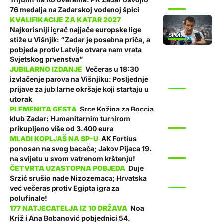
SPORT
76 medalja na Zadarskoj vodenoj špici
Najkorisniji igrač najjače europske lige
SPORT
stiže u Višnjik: “Zadar je posebna priča, a
pobjeda protiv Latvije otvara nam vrata
Svjetskog prvenstva”
Večeras u 18:30
izvlačenje parova na Višnjiku: Posljednje
SPORT
prijave za jubilarne okršaje koji startaju u
utorak
Srce Kožina za Boccia
klub Zadar: Humanitarnim turnirom
SPORT
prikupljeno više od 3.400 eura
AK Fortius
ponosan na svog bacača; Jakov Pijaca 19.
SPORT
na svijetu u svom vatrenom krštenju!
Duje
Srzić srušio nade Nizozemaca; Hrvatska
SPORT
već večeras protiv Egipta igra za
polufinale!
Noa
Križ i Ana Bobanović pobjednici 54.