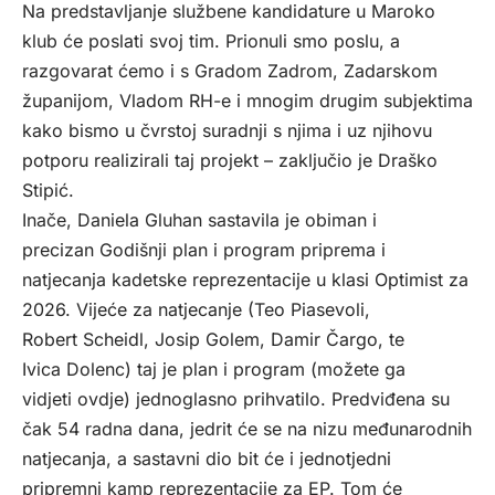
Na predstavljanje službene kandidature u Maroko
klub će poslati svoj tim. Prionuli smo poslu, a
razgovarat ćemo i s Gradom Zadrom, Zadarskom
županijom, Vladom RH-e i mnogim drugim subjektima
kako bismo u čvrstoj suradnji s njima i uz njihovu
potporu realizirali taj projekt – zaključio je Draško
Stipić.
Inače, Daniela Gluhan sastavila je obiman i
precizan Godišnji plan i program priprema i
natjecanja kadetske reprezentacije u klasi Optimist za
2026. Vijeće za natjecanje (Teo Piasevoli,
Robert Scheidl, Josip Golem, Damir Čargo, te
Ivica Dolenc) taj je plan i program (možete ga
vidjeti ovdje) jednoglasno prihvatilo. Predviđena su
čak 54 radna dana, jedrit će se na nizu međunarodnih
natjecanja, a sastavni dio bit će i jednotjedni
pripremni kamp reprezentacije za EP. Tom će