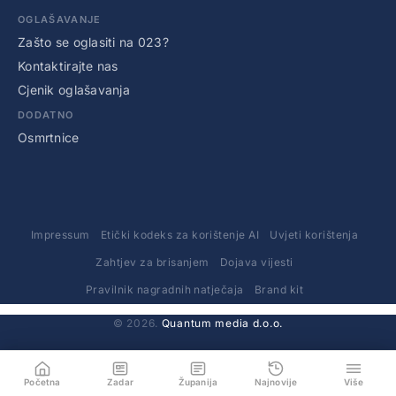
OGLAŠAVANJE
Zašto se oglasiti na 023?
Kontaktirajte nas
Cjenik oglašavanja
DODATNO
Osmrtnice
Impressum
Etički kodeks za korištenje AI
Uvjeti korištenja
Zahtjev za brisanjem
Dojava vijesti
Pravilnik nagradnih natječaja
Brand kit
© 2026.
Quantum media d.o.o.
Početna
Zadar
Županija
Najnovije
Više