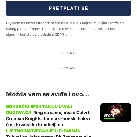
PRETPLATI SE
Prijavom na newsletter pristajete na e-maila s najzanimljivijim sadržajem
našeg portala. Odjaviti se možete u svakom trenutku, a vaši podaci su
sigurni i koriste se u skladu s GDPR-om.
- OGLAS -
- OGLAS -
Možda vam se sviđa i ovo...
Ring na samoj obali: Četvrti
SPORT
Croatian Knights donosi vrhunski boks u
čast hrvatskim braniteljima
Trijumf na Kolovarama: PK Zadar osvojio