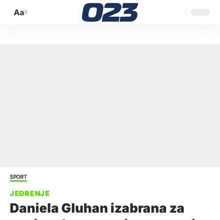
Aa
Promijeni
veličinu
slova
SPORT
Daniela Gluhan izabrana za