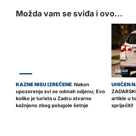
Možda vam se sviđa i ovo...
ZADAR
ZADAR
Nakon
upozorenja svi se odmah odjenu; Evo
ZADARSKO
koliko je turista u Zadru stvarno
artikle u 
kažnjeno zbog polugole šetnje
spriječiti!