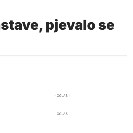
stave, pjevalo se
- OGLAS -
- OGLAS -