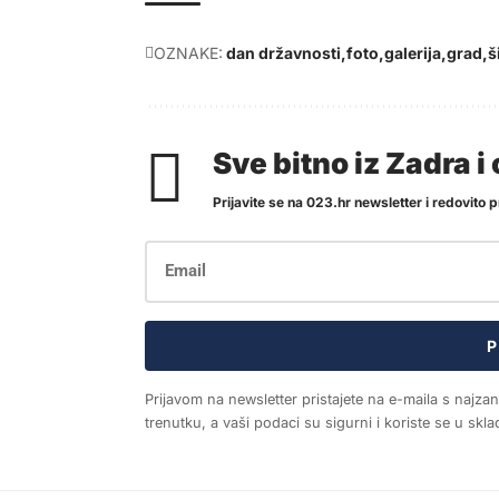
OZNAKE:
dan državnosti
foto
galerija
grad
š
Sve bitno iz Zadra 
Prijavite se na 023.hr newsletter i redovito pr
P
Prijavom na newsletter pristajete na e-maila s najza
trenutku, a vaši podaci su sigurni i koriste se u sk