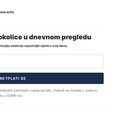
ime erlić
i okolice u dnevnom pregledu
imajte selekciju najvažnijih vijesti u svoj inbox.
RETPLATI SE
nimljivijim sadržajem našeg portala. Odjaviti se možete u svakom
ladu s GDPR-om.