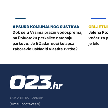
ZADAR
ŽUPANIJA
Dok se u Vrsima prazni vodosprema,
Jelena Roz
na Poluotoku prskalice natapaju
večer za 
parkove: Je li Zadar uoči kolapsa
je bilo
zaboravio uskladiti vlastite tvrtke?
SAMO BITNO. ODMAH.
[email protected]