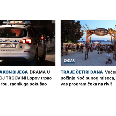
ZADAR
DRAMA U
Veče
J TRGOVINI Lopov trpao
počinje Noć punog miseca,
torbu, radnik ga pokušao
vas program čeka na rivi!