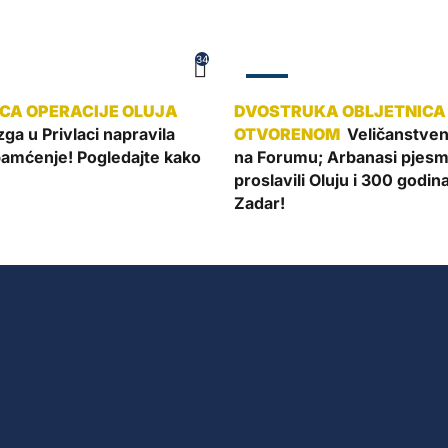
34
ZADAR
ga u Privlaci napravila
Veličanstven
pamćenje! Pogledajte kako
na Forumu; Arbanasi pjes
proslavili Oluju i 300 godin
Zadar!