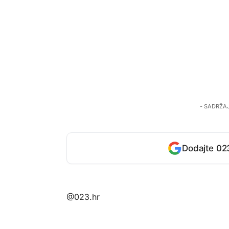
- SADRŽA
Dodajte 023
@023.hr