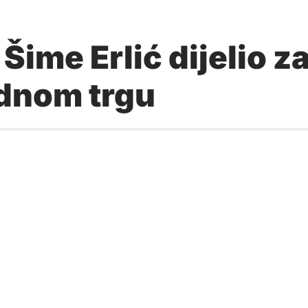
me Erlić dijelio za
odnom trgu