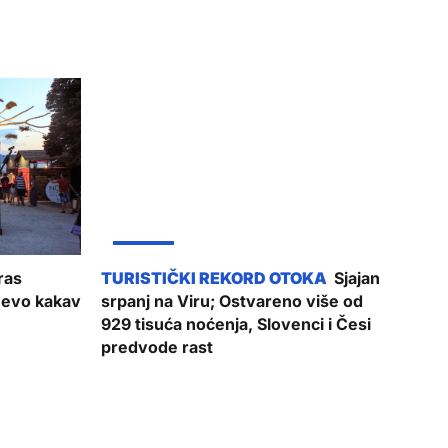
ŽUPANIJA
ras
Sjajan
 evo kakav
srpanj na Viru; Ostvareno više od
929 tisuća noćenja, Slovenci i Česi
predvode rast