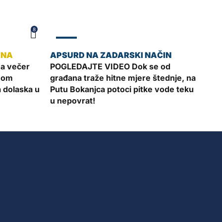
8
ZADAR
a večer
POGLEDAJTE VIDEO Dok se od
mom
građana traže hitne mjere štednje, na
a dolaska u
Putu Bokanjca potoci pitke vode teku
u nepovrat!