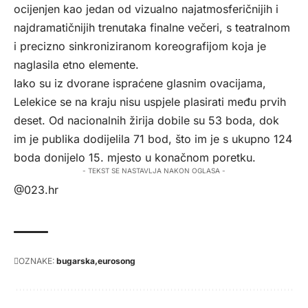
ocijenjen kao jedan od vizualno najatmosferičnijih i
najdramatičnijih trenutaka finalne večeri, s teatralnom
i precizno sinkroniziranom koreografijom koja je
naglasila etno elemente.
Iako su iz dvorane ispraćene glasnim ovacijama,
Lelekice se na kraju nisu uspjele plasirati među prvih
deset. Od nacionalnih žirija dobile su 53 boda, dok
im je publika dodijelila 71 bod, što im je s ukupno 124
boda donijelo 15. mjesto u konačnom poretku.
- TEKST SE NASTAVLJA NAKON OGLASA -
@023.hr
OZNAKE:
bugarska
eurosong