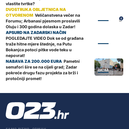
vlastite tvrtke?
Veličanstvena večer na
ZADAR
8
Forumu; Arbanasi pjesmom proslavili
Oluju i 300 godina dolaska u Zadar!
POGLEDAJTE VIDEO Dok se od građana
ZADAR
traže hitne mjere štednje, na Putu
Bokanjca potoci pitke vode teku u
nepovrat!
Pametni
semafori šire se na cijeli grad; Zadar
ZADAR
pokreće drugu fazu projekta za brži i
protočniji promet!
SAMO BITNO. ODMAH.