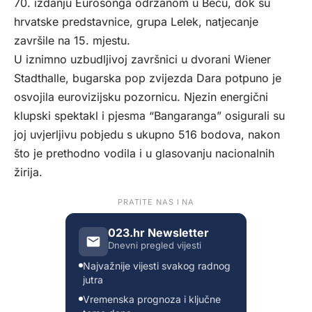
70. izdanju Eurosonga održanom u Beču, dok su
hrvatske predstavnice, grupa Lelek, natjecanje
završile na 15. mjestu.
U iznimno uzbudljivoj završnici u dvorani Wiener
Stadthalle, bugarska pop zvijezda Dara potpuno je
osvojila eurovizijsku pozornicu. Njezin energični
klupski spektakl i pjesma “Bangaranga” osigurali su
joj uvjerljivu pobjedu s ukupno 516 bodova, nakon
što je prethodno vodila i u glasovanju nacionalnih
žirija.
PRATITE NAS I NA
023.hr Newsletter
Dnevni pregled vijesti
Najvažnije vijesti svakog radnog
jutra
Vremenska prognoza i ključne