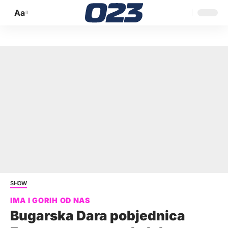
Aa
Promijeni
veličinu
slova
SHOW
Bugarska Dara pobjednica