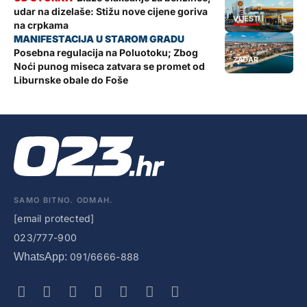
udar na dizelaše: Stižu nove cijene goriva
VIJESTI
na crpkama
Posebna regulacija na Poluotoku; Zbog
ZADAR
Noći punog miseca zatvara se promet od
Liburnske obale do Foše
SAMO BITNO. ODMAH.
[email protected]
023/777-900
WhatsApp:
091/6666-888