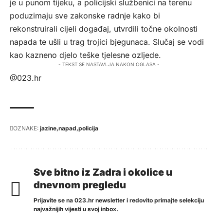
je u punom tijeku, a policijski službenici na terenu
poduzimaju sve zakonske radnje kako bi
rekonstruirali cijeli događaj, utvrdili točne okolnosti
napada te ušli u trag trojici bjegunaca. Slučaj se vodi
kao kazneno djelo teške tjelesne ozljede.
- TEKST SE NASTAVLJA NAKON OGLASA -
@023.hr
OZNAKE:
jazine
napad
policija
Sve bitno iz Zadra i okolice u
dnevnom pregledu
Prijavite se na 023.hr newsletter i redovito primajte selekciju
najvažnijih vijesti u svoj inbox.