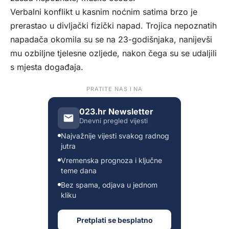
Verbalni konflikt u kasnim noćnim satima brzo je
prerastao u divljački fizički napad. Trojica nepoznatih
napadača okomila su se na 23-godišnjaka, nanijevši
mu ozbiljne tjelesne ozljede, nakon čega su se udaljili
s mjesta događaja.
PRATITE NAS I NA
023.hr Newsletter
Dnevni pregled vijesti
Najvažnije vijesti svakog radnog
jutra
Vremenska prognoza i ključne
teme dana
Bez spama, odjava u jednom
kliku
Pretplati se besplatno