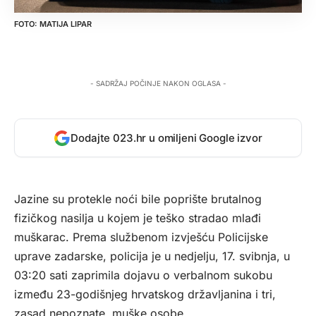
MATIJA LIPAR
- SADRŽAJ POČINJE NAKON OGLASA -
Dodajte 023.hr u omiljeni Google izvor
Jazine su protekle noći bile poprište brutalnog
fizičkog nasilja u kojem je teško stradao mlađi
muškarac. Prema službenom izvješću Policijske
uprave zadarske, policija je u nedjelju, 17. svibnja, u
03:20 sati zaprimila dojavu o verbalnom sukobu
između 23-godišnjeg hrvatskog državljanina i tri,
zasad nepoznate, muške osobe.