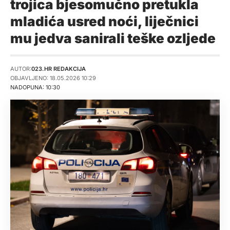
trojica bjesomučno pretukla
mladića usred noći, liječnici
mu jedva sanirali teške ozljede
AUTOR:
023.HR REDAKCIJA
OBJAVLJENO: 18.05.2026 10:29
NADOPUNA: 10:30