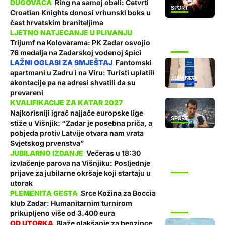
Ring na samoj obali: Četvrti
SPORT
Croatian Knights donosi vrhunski boks u
čast hrvatskim braniteljima
Trijumf na Kolovarama: PK Zadar osvojio
SPORT
76 medalja na Zadarskoj vodenoj špici
Fantomski
apartmani u Zadru i na Viru: Turisti uplatili
ŽUPANIJA
akontacije pa na adresi shvatili da su
prevareni
Najkorisniji igrač najjače europske lige
SPORT
stiže u Višnjik: “Zadar je posebna priča, a
pobjeda protiv Latvije otvara nam vrata
Svjetskog prvenstva”
Večeras u 18:30
izvlačenje parova na Višnjiku: Posljednje
SPORT
prijave za jubilarne okršaje koji startaju u
utorak
Srce Kožina za Boccia
klub Zadar: Humanitarnim turnirom
SPORT
prikupljeno više od 3.400 eura
Blaže olakšanje za benzince,