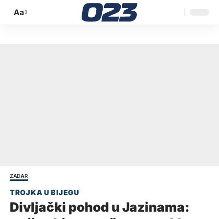
Aa
Promijeni
veličinu
slova
ZADAR
Divljački pohod u Jazinama: