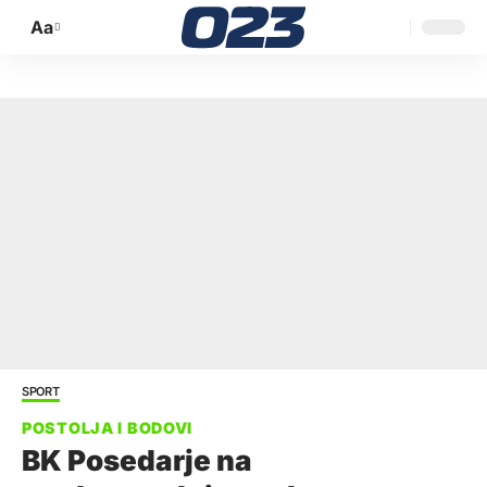
Aa
Promijeni
veličinu
slova
SPORT
BK Posedarje na