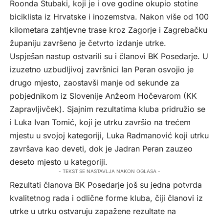
Roonda Stubaki, koji je i ove godine okupio stotine
biciklista iz Hrvatske i inozemstva. Nakon više od 100
kilometara zahtjevne trase kroz Zagorje i Zagrebačku
županiju završeno je četvrto izdanje utrke.
Uspješan nastup ostvarili su i članovi BK Posedarje. U
izuzetno uzbudljivoj završnici Ian Peran osvojio je
drugo mjesto, zaostavši manje od sekunde za
pobjednikom iz Slovenije Anžeom Hočevarom (KK
Zapravljivček). Sjajnim rezultatima kluba pridružio se
i Luka Ivan Tomić, koji je utrku završio na trećem
mjestu u svojoj kategoriji, Luka Radmanović koji utrku
završava kao deveti, dok je Jadran Peran zauzeo
deseto mjesto u kategoriji.
- TEKST SE NASTAVLJA NAKON OGLASA -
Rezultati članova BK Posedarje još su jedna potvrda
kvalitetnog rada i odlične forme kluba, čiji članovi iz
utrke u utrku ostvaruju zapažene rezultate na