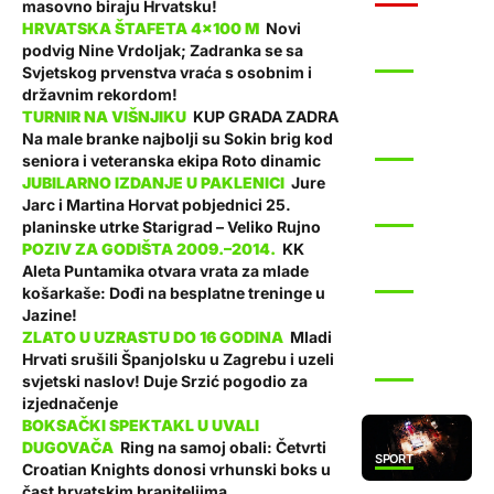
masovno biraju Hrvatsku!
Novi
podvig Nine Vrdoljak; Zadranka se sa
SPORT
Svjetskog prvenstva vraća s osobnim i
državnim rekordom!
KUP GRADA ZADRA
Na male branke najbolji su Sokin brig kod
SPORT
seniora i veteranska ekipa Roto dinamic
Jure
Jarc i Martina Horvat pobjednici 25.
SPORT
planinske utrke Starigrad – Veliko Rujno
KK
Aleta Puntamika otvara vrata za mlade
SPORT
košarkaše: Dođi na besplatne treninge u
Jazine!
Mladi
Hrvati srušili Španjolsku u Zagrebu i uzeli
SPORT
svjetski naslov! Duje Srzić pogodio za
izjednačenje
Ring na samoj obali: Četvrti
SPORT
Croatian Knights donosi vrhunski boks u
čast hrvatskim braniteljima