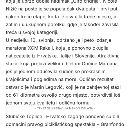
koja je ubrzo dobila nadimak „Giro d’Idrija“. Nicole
Nižić na postolje se popela čak dva puta – prvi put
nakon treće etape, kada je osvojila treće mjesto, a
zatim i u ukupnom poretku, gdje je također završila
treća u svojoj kategoriji.
U nedjelju, 10. svibnja, održano je i peto izdanje
maratona XCM Rakalj, koja je ponovno okupila
natjecatelje iz Hrvatske, Italije i Slovenije. Atraktivna
staza, koja prolazi velikim dijelom Općine Marčana,
još je jednom oduševila sudionike prekrasnim
krajolicima i pogledima na more. Odličan rezultat
ostvario je Martin Legović, koji je na zahtjevnoj stazi
od 61 kilometra osvojio drugo mjesto, potvrdivši još
jednom svoju kvalitetu i odličnu formu.
- TEKST SE NASTAVLJA NAKON OGLASA -
Stubičke Toplice i Hrvatsko zagorje ponovno su bili
domaćini pravog biciklističkog spektakla – Granfondo