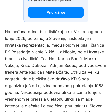
Izravno u Messenger inbox
Pridruži se
Na međunarodnoj biciklističkoj utrci Velika nagrada
Idrije 2026, održanoj u Sloveniji, nastupila je i
hrvatska reprezentacija, među kojom je bila i članica
BK Posedarje Nicole Nižić. Uz Nicole, boje Hrvatske
branili su Iva Iličić, Tea Nol, Korina Bonić, Marko
Vukoja, Krsto Dokoza i Adrijan Sudec, pod vodstvom
trenera Ante Radića i Mate Džalte. Utrku za Veliku
nagradu Idrije biciklističko društvo KD Sloga
organizira još od njezina ponovnog pokretanja 1983.
godine. Nekadašnja bodovna utrka ulicama Idrije s
vremenom je prerasla u etapnu utrku za mlađe
kategorije dječaka i djevojčica, prvu takvu u Sloveniji,