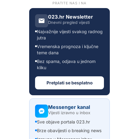
PRATITE NAS I NA
023.hr Newsletter
Dnevni pregled vijesti
Najvažnije vijesti svakog radnog
jutra
Vremenska prognoza i ključne
teme dana
Bez spama, odjava u jednom
kliku
Pretplati se besplatno
Messenger kanal
Vijesti izravno u inbox
Sve objave portala 023.hr
Brze obavijesti o breaking news