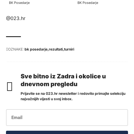
BK Posedarje
BK Posedarje
@023.hr
OZNAKE:
bk posedarje
rezultati
turniri
Sve bitno iz Zadra i okolice u
dnevnom pregledu
Prijavite se na 023.hr newsletter i redovito primajte selekciju
najvažnijih vijesti u svoj inbox.