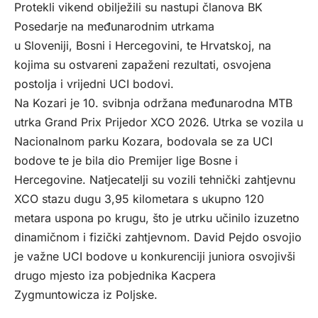
Protekli vikend obilježili su nastupi članova BK
Posedarje na međunarodnim utrkama
u Sloveniji, Bosni i Hercegovini, te Hrvatskoj, na
kojima su ostvareni zapaženi rezultati, osvojena
postolja i vrijedni UCI bodovi.
Na Kozari je 10. svibnja održana međunarodna MTB
utrka Grand Prix Prijedor XCO 2026. Utrka se vozila u
Nacionalnom parku Kozara, bodovala se za UCI
bodove te je bila dio Premijer lige Bosne i
Hercegovine. Natjecatelji su vozili tehnički zahtjevnu
XCO stazu dugu 3,95 kilometara s ukupno 120
metara uspona po krugu, što je utrku učinilo izuzetno
dinamičnom i fizički zahtjevnom. David Pejdo osvojio
je važne UCI bodove u konkurenciji juniora osvojivši
drugo mjesto iza pobjednika Kacpera
Zygmuntowicza iz Poljske.