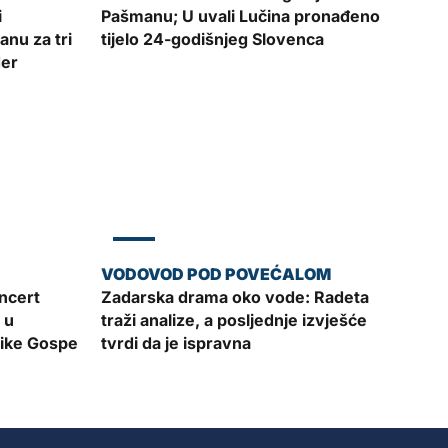
i
Pašmanu; U uvali Lučina pronađeno
nu za tri
tijelo 24-godišnjeg Slovenca
der
ZADAR
ncert
Zadarska drama oko vode: Radeta
 u
traži analize, a posljednje izvješće
like Gospe
tvrdi da je ispravna