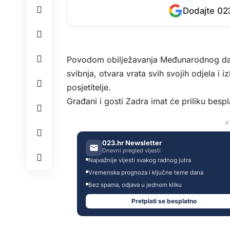
Dodajte 023
Povodom obilježavanja Međunarodnog dan
svibnja, otvara vrata svih svojih odjela i
posjetitelje.
Građani i gosti Zadra imat će priliku bespl
P
023.hr Newsletter
Dnevni pregled vijesti
Najvažnije vijesti svakog radnog jutra
Vremenska prognoza i ključne teme dana
Bez spama, odjava u jednom kliku
Pretplati se besplatno