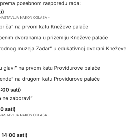
u prema posebnom rasporedu rada:
ti)
 NASTAVLJA NAKON OGLASA -
h priča” na prvom katu Kneževe palače
žbenim dvoranama u prizemlju Kneževe palače
rodnog muzeja Zadar” u edukativnoj dvorani Kneževe
 u glavi” na prvom katu Providurove palače
legende” na drugom katu Providurove palače
:00 sati)
e ne zaboravi”
0 sati)
 NASTAVLJA NAKON OGLASA -
 14:00 sati)