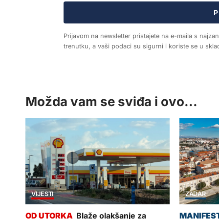
P
Prijavom na newsletter pristajete na e-maila s najza
trenutku, a vaši podaci su sigurni i koriste se u sk
Možda vam se sviđa i ovo...
VIJESTI
ZADAR
Blaže olakšanje za