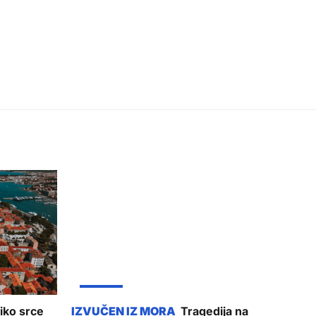
ŽUPANIJA
iko srce
Tragedija na