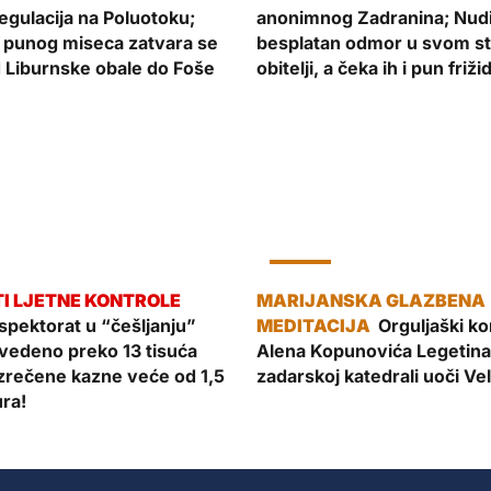
gulacija na Poluotoku;
anonimnog Zadranina; Nud
 punog miseca zatvara se
besplatan odmor u svom sta
 Liburnske obale do Foše
obitelji, a čeka ih i pun friži
KULTURA
spektorat u “češljanju”
Orguljaški ko
ovedeno preko 13 tisuća
Alena Kopunovića Legetina
izrečene kazne veće od 1,5
zadarskoj katedrali uoči Ve
ura!