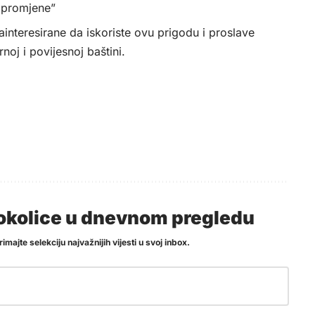
e promjene”
nteresirane da iskoriste ovu prigodu i proslave
oj i povijesnoj baštini.
i okolice u dnevnom pregledu
imajte selekciju najvažnijih vijesti u svoj inbox.