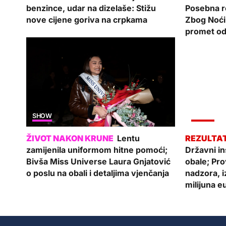
benzince, udar na dizelaše: Stižu
Posebna re
nove cijene goriva na crpkama
Zbog Noći
promet od
SHOW
VIJESTI
Lentu
zamijenila uniformom hitne pomoći;
Državni in
Bivša Miss Universe Laura Gnjatović
obale; Pr
o poslu na obali i detaljima vjenčanja
nadzora, 
milijuna e