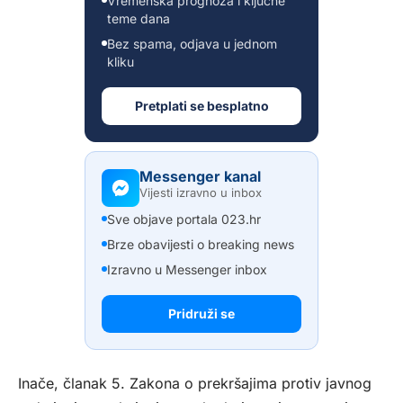
Vremenska prognoza i ključne
teme dana
Bez spama, odjava u jednom
kliku
Pretplati se besplatno
Messenger kanal
Vijesti izravno u inbox
Sve objave portala 023.hr
Brze obavijesti o breaking news
Izravno u Messenger inbox
Pridruži se
Inače, članak 5. Zakona o prekršajima protiv javnog