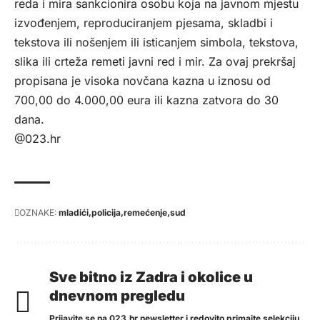
reda i mira sankcionira osobu koja na javnom mjestu
izvođenjem, reproduciranjem pjesama, skladbi i
tekstova ili nošenjem ili isticanjem simbola, tekstova,
slika ili crteža remeti javni red i mir. Za ovaj prekršaj
propisana je visoka novčana kazna u iznosu od
700,00 do 4.000,00 eura ili kazna zatvora do 30
dana.
@023.hr
OZNAKE:
mladići
policija
remećenje
sud
Sve bitno iz Zadra i okolice u
dnevnom pregledu
Prijavite se na 023.hr newsletter i redovito primajte selekciju