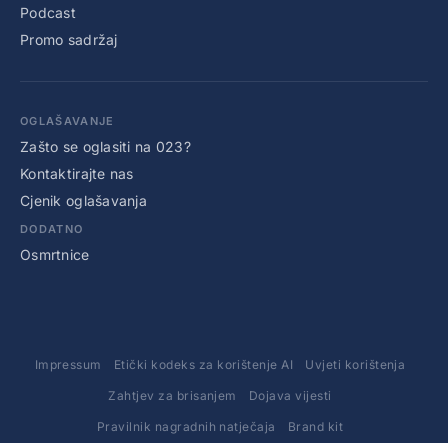
Podcast
Promo sadržaj
OGLAŠAVANJE
Zašto se oglasiti na 023?
Kontaktirajte nas
Cjenik oglašavanja
DODATNO
Osmrtnice
Impressum
Etički kodeks za korištenje AI
Uvjeti korištenja
Zahtjev za brisanjem
Dojava vijesti
Pravilnik nagradnih natječaja
Brand kit