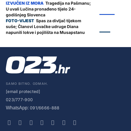
Tragedija na Pašmanu;
U uvali Lučina pronađeno tijelo 24-
ŽUPANIJA
godišnjeg Slovenca
Spas za divljač tijekom
suše; Članovi Lovačke udruge Diana
ZADAR
napunili lokve i pojilišta na Musapstanu
SAMO BITNO. ODMAH.
[email protected]
023/777-900
WhatsApp:
091/6666-888