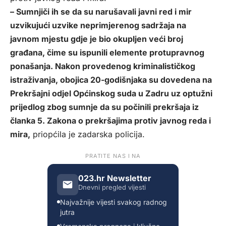
– Sumnjiči ih se da su narušavali javni red i mir
uzvikujući uzvike neprimjerenog sadržaja na
javnom mjestu gdje je bio okupljen veći broj
građana, čime su ispunili elemente protupravnog
ponašanja. Nakon provedenog kriminalističkog
istraživanja, obojica 20-godišnjaka su dovedena na
Prekršajni odjel Općinskog suda u Zadru uz optužni
prijedlog zbog sumnje da su počinili prekršaja iz
članka 5. Zakona o prekršajima protiv javnog reda i
mira,
priopćila je zadarska policija.
PRATITE NAS I NA
023.hr Newsletter
Dnevni pregled vijesti
Najvažnije vijesti svakog radnog
jutra