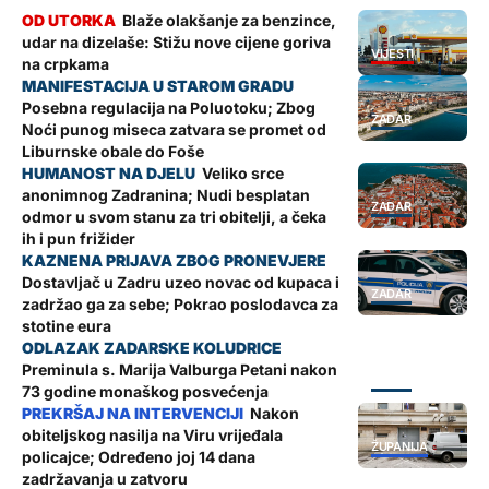
Blaže olakšanje za benzince,
udar na dizelaše: Stižu nove cijene goriva
VIJESTI
na crpkama
Posebna regulacija na Poluotoku; Zbog
ZADAR
Noći punog miseca zatvara se promet od
Liburnske obale do Foše
Veliko srce
anonimnog Zadranina; Nudi besplatan
ZADAR
odmor u svom stanu za tri obitelji, a čeka
ih i pun frižider
Dostavljač u Zadru uzeo novac od kupaca i
ZADAR
zadržao ga za sebe; Pokrao poslodavca za
stotine eura
Preminula s. Marija Valburga Petani nakon
ZADAR
73 godine monaškog posvećenja
Nakon
obiteljskog nasilja na Viru vrijeđala
ŽUPANIJA
policajce; Određeno joj 14 dana
zadržavanja u zatvoru