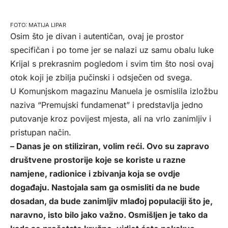
MATIJA LIPAR
Osim što je divan i autentičan, ovaj je prostor
specifičan i po tome jer se nalazi uz samu obalu luke
Krijal s prekrasnim pogledom i svim tim što nosi ovaj
otok koji je zbilja pučinski i odsječen od svega.
U Komunjskom magazinu Manuela je osmislila izložbu
naziva “Premujski fundamenat” i predstavlja jedno
putovanje kroz povijest mjesta, ali na vrlo zanimljiv i
pristupan način.
– Danas je on stiliziran, volim reći. Ovo su zapravo
društvene prostorije koje se koriste u razne
namjene, radionice i zbivanja koja se ovdje
događaju. Nastojala sam ga osmisliti da ne bude
dosadan, da bude zanimljiv mlađoj populaciji što je,
naravno, isto bilo jako važno. Osmišljen je tako da