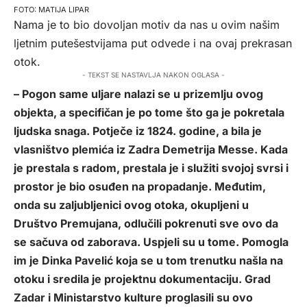
MATIJA LIPAR
Nama je to bio dovoljan motiv da nas u ovim našim
ljetnim putešestvijama put odvede i na ovaj prekrasan
otok.
- TEKST SE NASTAVLJA NAKON OGLASA -
– Pogon same uljare nalazi se u prizemlju ovog
objekta, a specifičan je po tome što ga je pokretala
ljudska snaga. Potječe iz 1824. godine, a bila je
vlasništvo plemića iz Zadra Demetrija Messe. Kada
je prestala s radom, prestala je i služiti svojoj svrsi i
prostor je bio osuđen na propadanje. Međutim,
onda su zaljubljenici ovog otoka, okupljeni u
Društvo Premujana, odlučili pokrenuti sve ovo da
se sačuva od zaborava. Uspjeli su u tome. Pomogla
im je Dinka Pavelić koja se u tom trenutku našla na
otoku i sredila je projektnu dokumentaciju. Grad
Zadar i Ministarstvo kulture proglasili su ovo