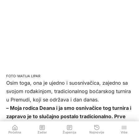
MATIJA LIPAR
Osim toga, ona je ujedno i suosnivačica, zajedno sa
svojom rođakinjom, tradicionalnog boćarskog turnira
u Premudi, koji se održava i dan danas.
– Moja rodica Deana i ja smo osnivačice tog turnira i
zapravo je to slučajno postalo tradicionalno. Prve
godine kad se to organiziralo bilo je to na Dan Oluje,
pa da napravimo neko događanje za taj dan, prije 15
Početna
Zadar
Županija
Najnovije
Više