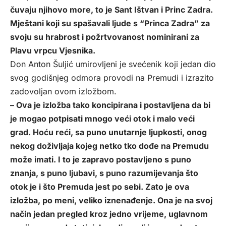
čuvaju njihovo more, to je Sant Ištvan i Princ Zadra.
Mještani koji su spašavali ljude s “Princa Zadra” za
svoju su hrabrost i požrtvovanost nominirani za
Plavu vrpcu Vjesnika.
Don Anton Šuljić umirovljeni je svećenik koji jedan dio
svog godišnjeg odmora provodi na Premudi i izrazito
zadovoljan ovom izložbom.
– Ova je izložba tako koncipirana i postavljena da bi
je mogao potpisati mnogo veći otok i malo veći
grad. Hoću reći, sa puno unutarnje ljupkosti, onog
nekog doživljaja kojeg netko tko dođe na Premudu
može imati. I to je zapravo postavljeno s puno
znanja, s puno ljubavi, s puno razumijevanja što
otok je i što Premuda jest po sebi. Zato je ova
izložba, po meni, veliko iznenađenje. Ona je na svoj
način jedan pregled kroz jedno vrijeme, uglavnom