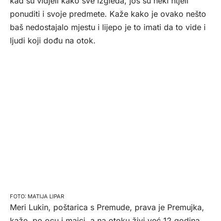
kad su vidjeli kako sve izgleda, još su neki htjeli
ponuditi i svoje predmete. Kaže kako je ovako nešto
baš nedostajalo mjestu i lijepo je to imati da to vide i
ljudi koji dođu na otok.
MATIJA LIPAR
Meri Lukin, poštarica s Premude, prava je Premujka,
kaže, po ocu i majci, a na otoku živi već 12 godina.