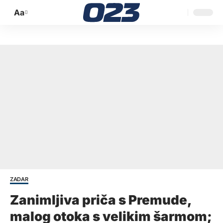
Aa
Promijeni
veličinu
slova
ZADAR
Zanimljiva priča s Premude,
malog otoka s velikim šarmom;