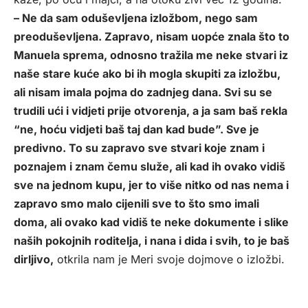
– Ne da sam oduševljena izložbom, nego sam
preoduševljena. Zapravo, nisam uopće znala što to
Manuela sprema, odnosno tražila me neke stvari iz
naše stare kuće ako bi ih mogla skupiti za izložbu,
ali nisam imala pojma do zadnjeg dana. Svi su se
trudili ući i vidjeti prije otvorenja, a ja sam baš rekla
“ne, hoću vidjeti baš taj dan kad bude”. Sve je
predivno. To su zapravo sve stvari koje znam i
poznajem i znam čemu služe, ali kad ih ovako vidiš
sve na jednom kupu, jer to više nitko od nas nema i
zapravo smo malo cijenili sve to što smo imali
doma, ali ovako kad vidiš te neke dokumente i slike
naših pokojnih roditelja, i nana i dida i svih, to je baš
dirljivo,
otkrila nam je Meri svoje dojmove o izložbi.