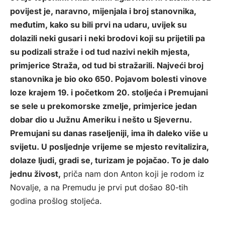
povijest je, naravno, mijenjala i broj stanovnika,
međutim, kako su bili prvi na udaru, uvijek su
dolazili neki gusari i neki brodovi koji su prijetili pa
su podizali straže i od tud nazivi nekih mjesta,
primjerice Straža, od tud bi stražarili. Najveći broj
stanovnika je bio oko 650. Pojavom bolesti vinove
loze krajem 19. i početkom 20. stoljeća i Premujani
se sele u prekomorske zmelje, primjerice jedan
dobar dio u Južnu Ameriku i nešto u Sjevernu.
Premujani su danas raseljeniji, ima ih daleko više u
svijetu. U posljednje vrijeme se mjesto revitalizira,
dolaze ljudi, gradi se, turizam je pojačao. To je dalo
jednu živost,
priča nam don Anton koji je rodom iz
Novalje, a na Premudu je prvi put došao 80-tih
godina prošlog stoljeća.