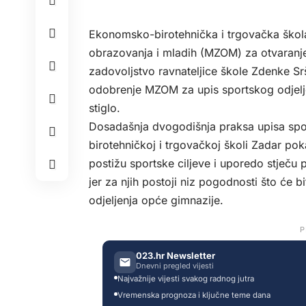
Ekonomsko-birotehnička i trgovačka škola 
obrazovanja i mladih (MZOM) za otvaranje
zadovoljstvo ravnateljice škole Zdenke Srš
odobrenje MZOM za upis sportskog odjel
stiglo.
Dosadašnja dvogodišnja praksa upisa spo
birotehničkoj i trgovačkoj školi Zadar po
postižu sportske ciljeve i uporedo stječu 
jer za njih postoji niz pogodnosti što će
odjeljenja opće gimnazije.
P
023.hr Newsletter
Dnevni pregled vijesti
Najvažnije vijesti svakog radnog jutra
Vremenska prognoza i ključne teme dana