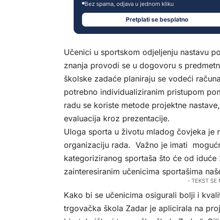
Bez spama, odjava u jednom kliku
Pretplati se besplatno
Učenici u sportskom odjeljenju nastavu p
znanja provodi se u dogovoru s predmetn
školske zadaće planiraju se vodeći račun
potrebno individualiziranim pristupom 
radu se koriste metode projektne nastave, 
evaluacija kroz prezentacije.
Uloga sporta u životu mladog čovjeka je n
organizaciju rada. Važno je imati mogućno
kategoriziranog sportaša što će od iduć
zainteresiranim učenicima sportašima naše
- TEKST SE
Kako bi se učenicima osigurali bolji i kval
trgovačka škola Zadar je aplicirala na p