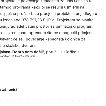
j projekta je povećanje kapaciteta za upis učenika u
itarnog programa kako bi se resursi usmjerili na
e uspješno prošao fazu procjene projektnih prijedloga u
u iznosu od 378.797,23 EUR-a. Projektom se planira
 osigurao adekvatan prostor za gimnazijski program.
će se suvremenom opremom što će omogućiti primjenu
Ostvarit će se i povećanje kapaciteta učionica za
a u školskoj dvorani.
alaca. Dobro nam došli!,
poručili su iz škole.
 NASTAVLJA NAKON OGLASA -
rtaši
upisi