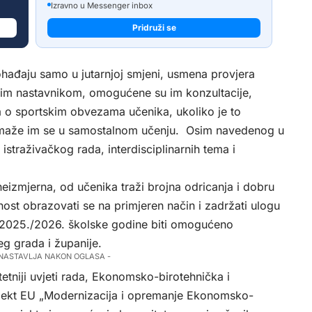
Izravno u Messenger inbox
Pridruži se
ohađaju samo u jutarnjoj smjeni, usmena provjera
im nastavnikom, omogućene su im konzultacije,
a o sportskim obvezama učenika, ukoliko je to
pomaže im se u samostalnom učenju. Osim navedenog u
istraživačkog rada, interdisciplinarnih tema i
eizmjerna, od učenika traži brojna odricanja i dobru
st obrazovati se na primjeren način i zadržati ulogu
e 2025./2026. školske godine biti omogućeno
g grada i županije.
 NASTAVLJA NAKON OGLASA -
itetniji uvjeti rada, Ekonomsko-birotehnička i
rojekt EU „Modernizacija i opremanje Ekonomsko-