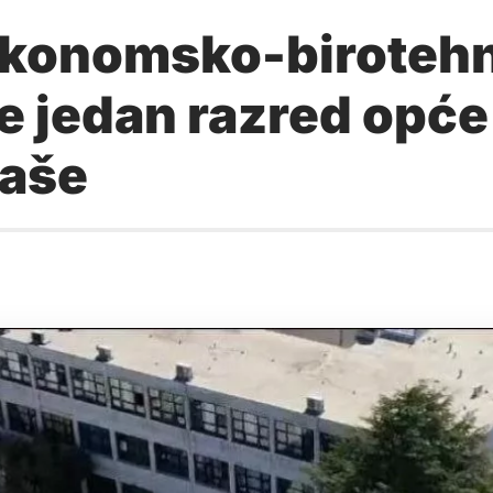
onomsko-birotehni
e jedan razred opće
taše