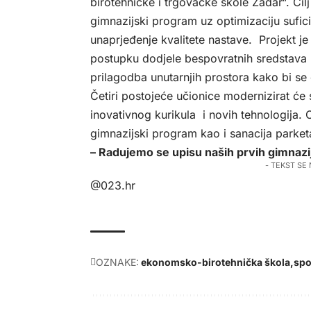
birotehničke i trgovačke škole Zadar“. Cil
gimnazijski program uz optimizaciju sufic
unaprjeđenje kvalitete nastave. Projekt j
postupku dodjele bespovratnih sredstava 
prilagodba unutarnjih prostora kako bi se
Četiri postojeće učionice modernizirat 
inovativnog kurikula i novih tehnologija. 
gimnazijski program kao i sanacija parket
– Radujemo se upisu naših prvih gimnazij
- TEKST SE
@023.hr
OZNAKE:
ekonomsko-birotehnička škola
spo