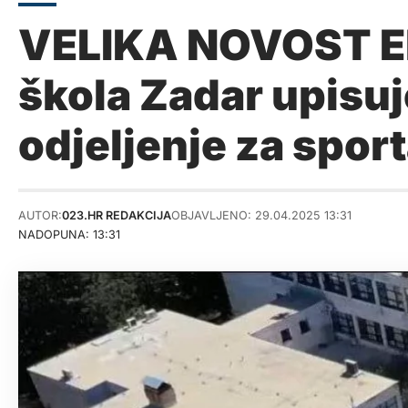
VELIKA NOVOST Ek
škola Zadar upisuj
odjeljenje za spor
AUTOR:
023.HR REDAKCIJA
OBJAVLJENO: 29.04.2025 13:31
NADOPUNA: 13:31