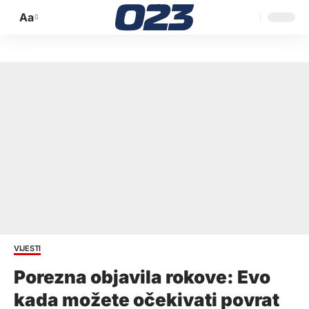
Aa
Promijeni
veličinu
slova
VIJESTI
Porezna objavila rokove: Evo
kada možete očekivati povrat