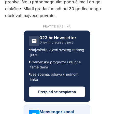
prebivalište u potpomognutim područjima i druge
olakšice. Mladi građani mlađi od 30 godina mogu
očekivati najveće povrate.
PRATITE NAS I NA
023.hr Newsletter
Dnevni pregled vijesti
Najvažnije vijesti svakog radnog
jutra
Vremenska prognoza i ključne
teme dana
Bez spama, odjava u jednom
kliku
Pretplati se besplatno
Messenger kanal