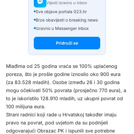
Vijesti izravno u inbox
Sve objave portala 023.hr
Brze obavijesti o breaking news
Izravno u Messenger inbox
Pridruži se
Mlađima od 25 godina vraća se 100% uplaćenog
poreza, što je prošle godine iznosilo oko 900 eura
(za 83.528 mladih). Osobe između 26 i 30 godina
mogu očekivati 50% povrata (prosječno 770 eura), a
to je iskoristilo 128.910 mladih, uz ukupni povrat od
100 milijuna eura.
Strani radnici koji rade u Hrvatskoj također imaju
pravo na povrat, pod uvjetom da su podnijeli
odgovarajući Obrazac PK i ispunili sve potrebne