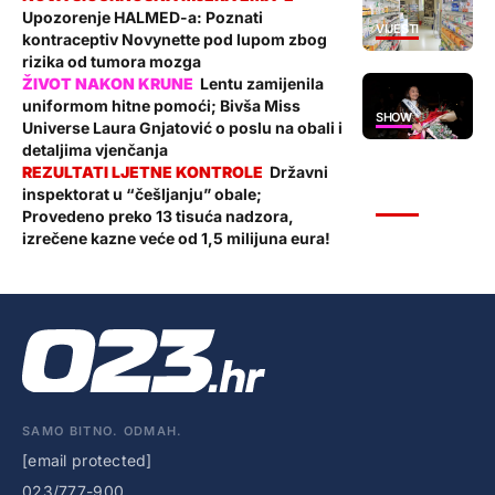
Upozorenje HALMED-a: Poznati
VIJESTI
kontraceptiv Novynette pod lupom zbog
rizika od tumora mozga
Lentu zamijenila
uniformom hitne pomoći; Bivša Miss
SHOW
Universe Laura Gnjatović o poslu na obali i
detaljima vjenčanja
Državni
inspektorat u “češljanju” obale;
VIJESTI
Provedeno preko 13 tisuća nadzora,
izrečene kazne veće od 1,5 milijuna eura!
SAMO BITNO. ODMAH.
[email protected]
023/777-900