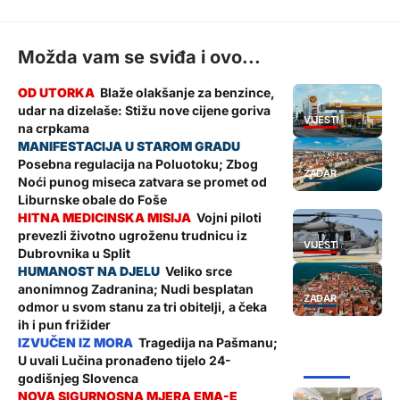
Možda vam se sviđa i ovo...
Blaže olakšanje za benzince,
udar na dizelaše: Stižu nove cijene goriva
VIJESTI
na crpkama
Posebna regulacija na Poluotoku; Zbog
ZADAR
Noći punog miseca zatvara se promet od
Liburnske obale do Foše
Vojni piloti
prevezli životno ugroženu trudnicu iz
VIJESTI
Dubrovnika u Split
Veliko srce
anonimnog Zadranina; Nudi besplatan
ZADAR
odmor u svom stanu za tri obitelji, a čeka
ih i pun frižider
Tragedija na Pašmanu;
U uvali Lučina pronađeno tijelo 24-
ŽUPANIJA
godišnjeg Slovenca