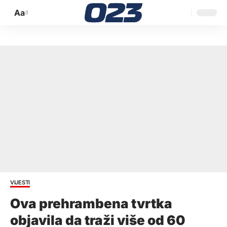
Aa
Promijeni
veličinu
slova
VIJESTI
Ova prehrambena tvrtka
objavila da traži više od 60