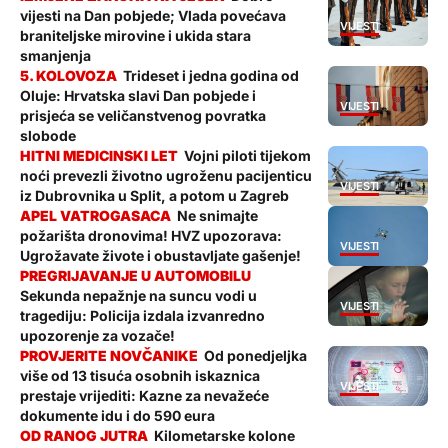
vijesti na Dan pobjede; Vlada povećava
VIJESTI
braniteljske mirovine i ukida stara
smanjenja
Trideset i jedna godina od
Oluje: Hrvatska slavi Dan pobjede i
VIJESTI
prisjeća se veličanstvenog povratka
slobode
Vojni piloti tijekom
noći prevezli životno ugroženu pacijenticu
VIJESTI
iz Dubrovnika u Split, a potom u Zagreb
Ne snimajte
požarišta dronovima! HVZ upozorava:
VIJESTI
Ugrožavate živote i obustavljate gašenje!
Sekunda nepažnje na suncu vodi u
VIJESTI
tragediju: Policija izdala izvanredno
upozorenje za vozače!
Od ponedjeljka
više od 13 tisuća osobnih iskaznica
VIJESTI
prestaje vrijediti: Kazne za nevažeće
dokumente idu i do 590 eura
Kilometarske kolone