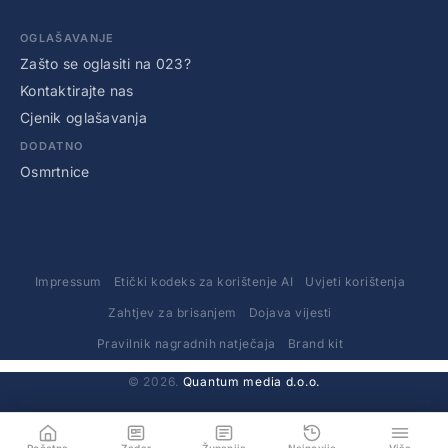
OGLAŠAVANJE
Zašto se oglasiti na 023?
Kontaktirajte nas
Cjenik oglašavanja
DODATNO
Osmrtnice
Impressum
Etički kodeks za korištenje AI
Uvjeti korištenja
Zahtjev za brisanjem
Dojava vijesti
Pravilnik nagradnih natječaja
Brand kit
© 2026.
Quantum media d.o.o.
Početna
Zadar
Županija
Najnovije
Više