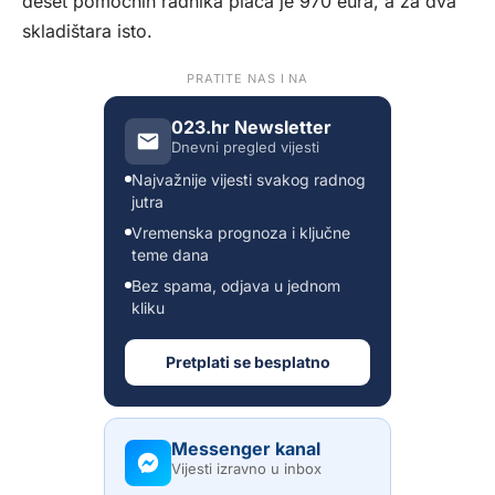
deset pomoćnih radnika plaća je 970 eura, a za dva
skladištara isto.
PRATITE NAS I NA
023.hr Newsletter
Dnevni pregled vijesti
Najvažnije vijesti svakog radnog
jutra
Vremenska prognoza i ključne
teme dana
Bez spama, odjava u jednom
kliku
Pretplati se besplatno
Messenger kanal
Vijesti izravno u inbox