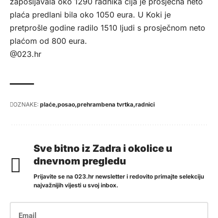
zapošljavala oko 1290 radnika čija je prosječna neto
plaća predlani bila oko 1050 eura. U Koki je
pretprošle godine radilo 1510 ljudi s prosječnom neto
plaćom od 800 eura.
@023.hr
OZNAKE:
plaće
posao
prehrambena tvrtka
radnici
Sve bitno iz Zadra i okolice u
dnevnom pregledu
Prijavite se na 023.hr newsletter i redovito primajte selekciju
najvažnijih vijesti u svoj inbox.