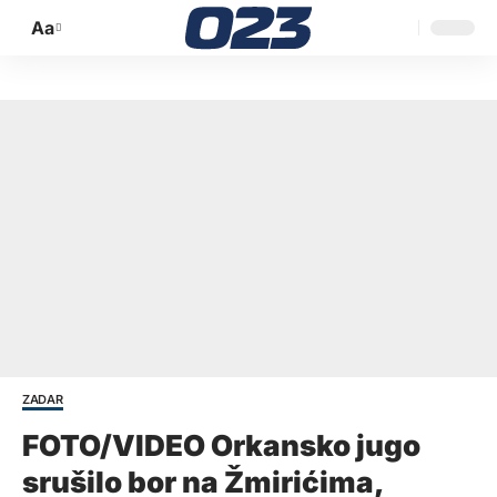
Aa
Promijeni
veličinu
slova
ZADAR
FOTO/VIDEO Orkansko jugo
srušilo bor na Žmirićima,