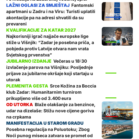
Fantomski
apartmani u Zadru i na Viru: Turisti uplatili
ŽUPANIJA
akontacije pa na adresi shvatili da su
prevareni
Najkorisniji igrač najjače europske lige
SPORT
stiže u Višnjik: “Zadar je posebna priča, a
pobjeda protiv Latvije otvara nam vrata
Svjetskog prvenstva”
Večeras u 18:30
izvlačenje parova na Višnjiku: Posljednje
SPORT
prijave za jubilarne okršaje koji startaju u
utorak
Srce Kožina za Boccia
klub Zadar: Humanitarnim turnirom
SPORT
prikupljeno više od 3.400 eura
Blaže olakšanje za benzince,
udar na dizelaše: Stižu nove cijene goriva
VIJESTI
na crpkama
Posebna regulacija na Poluotoku; Zbog
ZADAR
Noći punog miseca zatvara se promet od