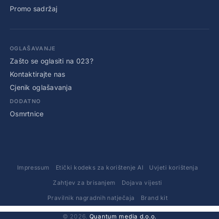
Promo sadržaj
OGLAŠAVANJE
Zašto se oglasiti na 023?
Kontaktirajte nas
Cjenik oglašavanja
DODATNO
Osmrtnice
Impressum
Etički kodeks za korištenje AI
Uvjeti korištenja
Zahtjev za brisanjem
Dojava vijesti
Pravilnik nagradnih natječaja
Brand kit
© 2026.
Quantum media d.o.o.