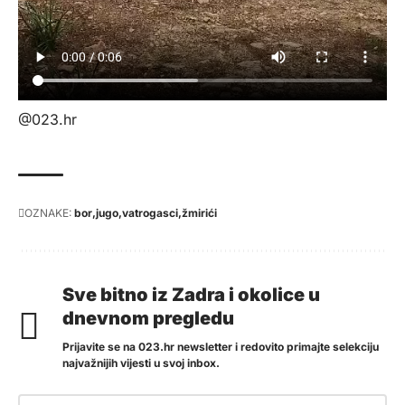
@023.hr
OZNAKE:
bor
jugo
vatrogasci
žmirići
Sve bitno iz Zadra i okolice u
dnevnom pregledu
Prijavite se na 023.hr newsletter i redovito primajte selekciju
najvažnijih vijesti u svoj inbox.