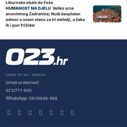
Liburnske obale do Foše
Veliko srce
anonimnog Zadranina; Nudi besplatan
ZADAR
odmor u svom stanu za tri obitelji, a čeka
ih i pun frižider
SAMO BITNO. ODMAH.
[email protected]
023/777-900
WhatsApp:
091/6666-888