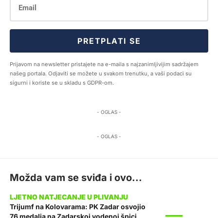
PRETPLATI SE
Prijavom na newsletter pristajete na e-maila s najzanimljivijim sadržajem
našeg portala. Odjaviti se možete u svakom trenutku, a vaši podaci su
sigurni i koriste se u skladu s GDPR-om.
- OGLAS -
- OGLAS -
Možda vam se sviđa i ovo...
Trijumf na Kolovarama: PK Zadar osvojio
SPORT
76 medalja na Zadarskoj vodenoj špici