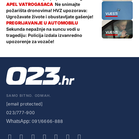
Ne snimajte
požarišta dronovima! HVZ upozorava:
VIJESTI
Ugrožavate živote i obustavljate gašenje!
Sekunda nepažnje na suncu vodi u
VIJESTI
tragediju: Policija izdala izvanredno
upozorenje za vozače!
SAMO BITNO. ODMAH.
[email protected]
023/777-900
WhatsApp:
091/6666-888