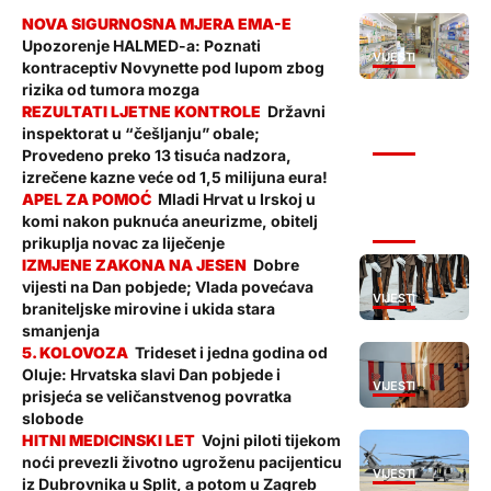
Upozorenje HALMED-a: Poznati
VIJESTI
kontraceptiv Novynette pod lupom zbog
rizika od tumora mozga
Državni
inspektorat u “češljanju” obale;
VIJESTI
Provedeno preko 13 tisuća nadzora,
izrečene kazne veće od 1,5 milijuna eura!
Mladi Hrvat u Irskoj u
komi nakon puknuća aneurizme, obitelj
VIJESTI
prikuplja novac za liječenje
Dobre
vijesti na Dan pobjede; Vlada povećava
VIJESTI
braniteljske mirovine i ukida stara
smanjenja
Trideset i jedna godina od
Oluje: Hrvatska slavi Dan pobjede i
VIJESTI
prisjeća se veličanstvenog povratka
slobode
Vojni piloti tijekom
noći prevezli životno ugroženu pacijenticu
VIJESTI
iz Dubrovnika u Split, a potom u Zagreb