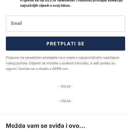
Prijavite se na 023.hr newsletter i redovito primajte selekciju
najvažnijih vijesti u svoj inbox.
PRETPLATI SE
Prijavom na newsletter pristajete na e-maila s najzanimljivijim sadržajem
našeg portala. Odjaviti se možete u svakom trenutku, a vaši podaci su
sigurni i koriste se u skladu s GDPR-om.
- OGLAS -
- OGLAS -
Možda vam se sviđa i ovo...