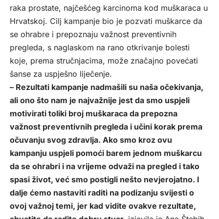
raka prostate, najčešćeg karcinoma kod muškaraca u
Hrvatskoj. Cilj kampanje bio je pozvati muškarce da
se ohrabre i prepoznaju važnost preventivnih
pregleda, s naglaskom na rano otkrivanje bolesti
koje, prema stručnjacima, može značajno povećati
šanse za uspješno liječenje.
– Rezultati kampanje nadmašili su naša očekivanja,
ali ono što nam je najvažnije jest da smo uspjeli
motivirati toliki broj muškaraca da prepozna
važnost preventivnih pregleda i učini korak prema
očuvanju svog zdravlja. Ako smo kroz ovu
kampanju uspjeli pomoći barem jednom muškarcu
da se ohrabri i na vrijeme odvaži na pregled i tako
spasi život, već smo postigli nešto nevjerojatno. I
dalje ćemo nastaviti raditi na podizanju svijesti o
ovoj važnoj temi, jer kad vidite ovakve rezultate,
shvatite da radite dobru stvar,
izjavila je Ana Štebih