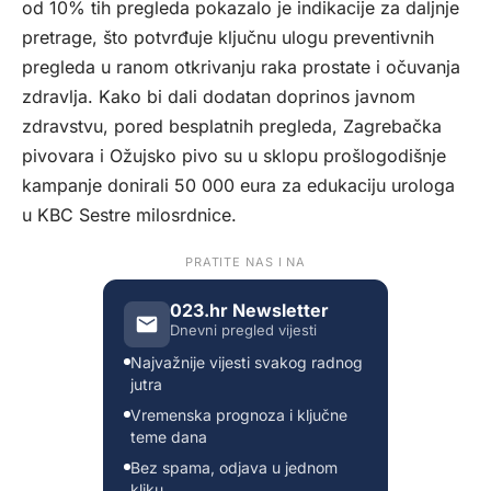
od 10% tih pregleda pokazalo je indikacije za daljnje
pretrage, što potvrđuje ključnu ulogu preventivnih
pregleda u ranom otkrivanju raka prostate i očuvanja
zdravlja. Kako bi dali dodatan doprinos javnom
zdravstvu, pored besplatnih pregleda, Zagrebačka
pivovara i Ožujsko pivo su u sklopu prošlogodišnje
kampanje donirali 50 000 eura za edukaciju urologa
u KBC Sestre milosrdnice.
PRATITE NAS I NA
023.hr Newsletter
Dnevni pregled vijesti
Najvažnije vijesti svakog radnog
jutra
Vremenska prognoza i ključne
teme dana
Bez spama, odjava u jednom
kliku