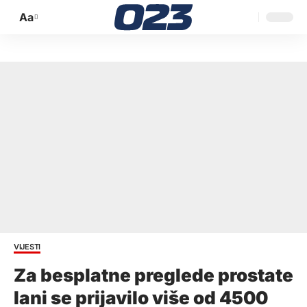
Aa
Promijeni
veličinu
slova
VIJESTI
Za besplatne preglede prostate
lani se prijavilo više od 4500