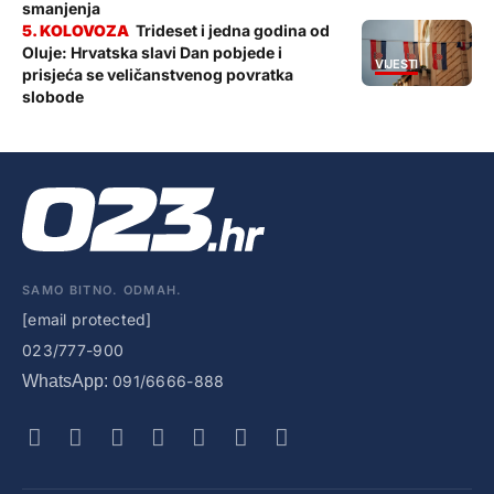
smanjenja
Trideset i jedna godina od
Oluje: Hrvatska slavi Dan pobjede i
VIJESTI
prisjeća se veličanstvenog povratka
slobode
SAMO BITNO. ODMAH.
[email protected]
023/777-900
WhatsApp:
091/6666-888