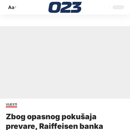
Aa
Promijeni
veličinu
slova
VIJESTI
Zbog opasnog pokušaja
prevare, Raiffeisen banka