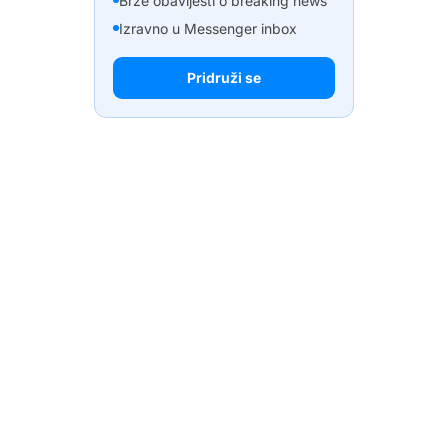
Brze obavijesti o breaking news
Izravno u Messenger inbox
Pridruži se