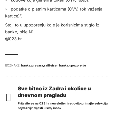
kodove koje generira token (OTP, MAC),
podatke o platnim karticama (CVV, rok važenja
kartice)”.
Stoji to u upozorenju koje je korisnicima stiglo iz
banke, piše
N1
.
@023.hr
OZNAKE:
banka
prevara
raiffeisen banka
upozorenje
Sve bitno iz Zadra i okolice u
dnevnom pregledu
Prijavite se na 023.hr newsletter i redovito primajte selekciju
najvažnijih vijesti u svoj inbox.