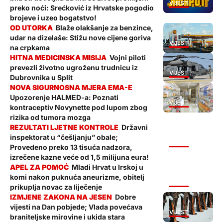
VIJESTI
preko noći: Srećković iz Hrvatske pogodio
brojeve i uzeo bogatstvo!
Blaže olakšanje za benzince,
udar na dizelaše: Stižu nove cijene goriva
VIJESTI
na crpkama
Vojni piloti
prevezli životno ugroženu trudnicu iz
VIJESTI
Dubrovnika u Split
Upozorenje HALMED-a: Poznati
VIJESTI
kontraceptiv Novynette pod lupom zbog
rizika od tumora mozga
Državni
inspektorat u “češljanju” obale;
VIJESTI
Provedeno preko 13 tisuća nadzora,
izrečene kazne veće od 1,5 milijuna eura!
Mladi Hrvat u Irskoj u
komi nakon puknuća aneurizme, obitelj
VIJESTI
prikuplja novac za liječenje
Dobre
vijesti na Dan pobjede; Vlada povećava
VIJESTI
braniteljske mirovine i ukida stara