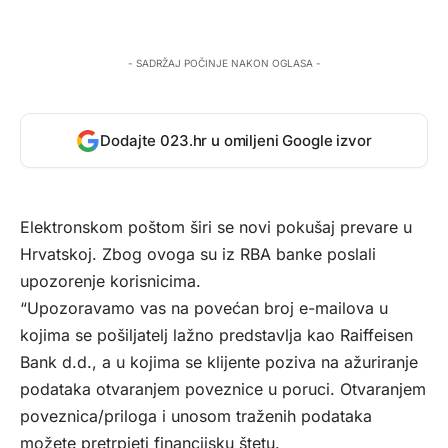
- SADRŽAJ POČINJE NAKON OGLASA -
Dodajte 023.hr u omiljeni Google izvor
Elektronskom poštom širi se novi pokušaj prevare u
Hrvatskoj. Zbog ovoga su iz RBA banke poslali
upozorenje korisnicima.
“Upozoravamo vas na povećan broj e-mailova u
kojima se pošiljatelj lažno predstavlja kao Raiffeisen
Bank d.d., a u kojima se klijente poziva na ažuriranje
podataka otvaranjem poveznice u poruci. Otvaranjem
poveznica/priloga i unosom traženih podataka
možete pretrpjeti financijsku štetu.