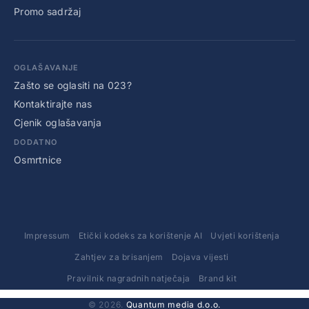
Promo sadržaj
OGLAŠAVANJE
Zašto se oglasiti na 023?
Kontaktirajte nas
Cjenik oglašavanja
DODATNO
Osmrtnice
Impressum
Etički kodeks za korištenje AI
Uvjeti korištenja
Zahtjev za brisanjem
Dojava vijesti
Pravilnik nagradnih natječaja
Brand kit
© 2026.
Quantum media d.o.o.