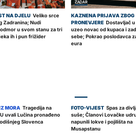
ZADAR
Veliko srce
 Zadranina; Nudi
Dostavljač u
 odmor u svom stanu za tri
uzeo novac od kupaca i zad
 čeka ih i pun frižider
sebe; Pokrao poslodavca za
eura
ZADAR
Tragedija na
Spas za divlj
U uvali Lučina pronađeno
suše; Članovi Lovačke udr
godišnjeg Slovenca
napunili lokve i pojilišta na
Musapstanu