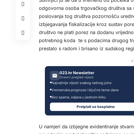
Sumnjiči ju se da u vremenu od početka 
odgovorna osoba trgovačkog društva sa s
poslovanja tog društva pozornošću uredn
izbjegavanja fiskalizacije kroz sustav po
društvo ne plati porez na dodanu vrijedn
potrebnog koda te s podacima drugog trgo
prestalo s radom i brisano iz sudskog regi
P
023.hr Newsletter
Dnevni pregled vijesti
Najvažnije vijesti svakog radnog jutra
Vremenska prognoza i ključne teme dana
Bez spama, odjava u jednom kliku
Pretplati se besplatno
U namjeri da izbjegne evidentiranje stv