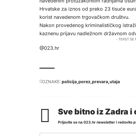
navedenim protuzakonitim radnjama osumnj
Hrvatske za iznos od preko 23 tisuće eura
korist navedenom trgovačkom društvu.
Nakon provedenog kriminalističkog istraži
kaznenu prijavu nadležnom državnom odvj
- TEKST SE
@023.hr
OZNAKE:
policija
porez
prevara
utaja
Sve bitno iz Zadra 
Prijavite se na 023.hr newsletter i redovito pr