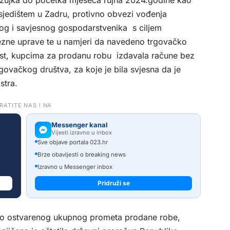
ožujka do početka mjeseca rujna 2024.godine kao
jedištem u Zadru, protivno obvezi vođenja
og i savjesnog gospodarstvenika s ciljem
rezne uprave te u namjeri da navedeno trgovačko
ost, kupcima za prodanu robu izdavala račune bez
vačkog društva, za koje je bila svjesna da je
stra.
RATITE NAS I NA
Messenger kanal
Vijesti izravno u inbox
Sve objave portala 023.hr
Brze obavijesti o breaking news
Izravno u Messenger inbox
Pridruži se
arno ostvarenog ukupnog prometa prodane robe,