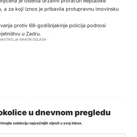
ičena je oštetila državni proračun Republike
, a za koji iznos je pribavila protupravnu imovinsku
vanja protiv 68-godišnjakinje policija podnosi
etništvu u Zadru.
 NASTAVLJA NAKON OGLASA -
i okolice u dnevnom pregledu
imajte selekciju najvažnijih vijesti u svoj inbox.