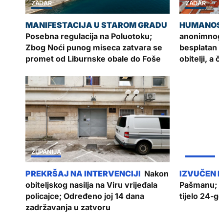
ZADAR
ZADAR
Posebna regulacija na Poluotoku;
anonimnog
Zbog Noći punog miseca zatvara se
besplatan
promet od Liburnske obale do Foše
obitelji, a
ŽUPANIJA
ŽUPANIJA
Nakon
obiteljskog nasilja na Viru vrijeđala
Pašmanu; 
policajce; Određeno joj 14 dana
tijelo 24-
zadržavanja u zatvoru