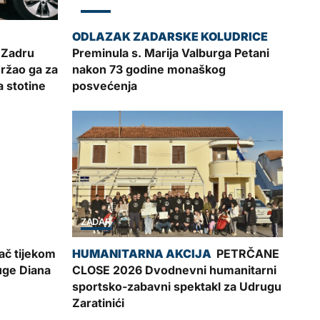
ZADAR
 Zadru
Preminula s. Marija Valburga Petani
ržao ga za
nakon 73 godine monaškog
 stotine
posvećenja
ZADAR
ač tijekom
PETRČANE
uge Diana
CLOSE 2026 Dvodnevni humanitarni
sportsko-zabavni spektakl za Udrugu
Zaratinići