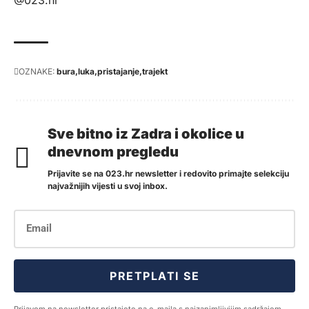
OZNAKE:
bura
luka
pristajanje
trajekt
Sve bitno iz Zadra i okolice u
dnevnom pregledu
Prijavite se na 023.hr newsletter i redovito primajte selekciju
najvažnijih vijesti u svoj inbox.
PRETPLATI SE
Prijavom na newsletter pristajete na e-maila s najzanimljivijim sadržajem