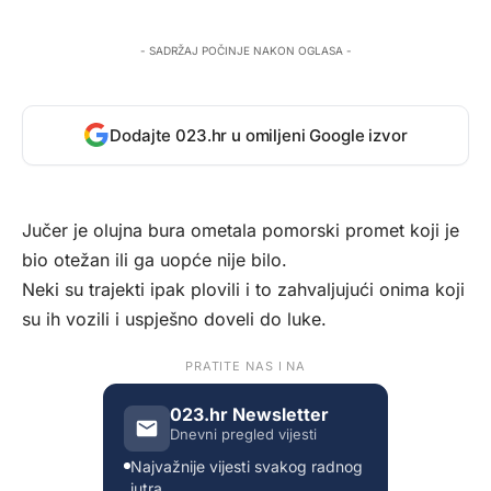
- SADRŽAJ POČINJE NAKON OGLASA -
Dodajte 023.hr u omiljeni Google izvor
Jučer je olujna bura ometala pomorski promet koji je
bio otežan ili ga uopće nije bilo.
Neki su trajekti ipak plovili i to zahvaljujući onima koji
su ih vozili i uspješno doveli do luke.
PRATITE NAS I NA
023.hr Newsletter
Dnevni pregled vijesti
Najvažnije vijesti svakog radnog
jutra