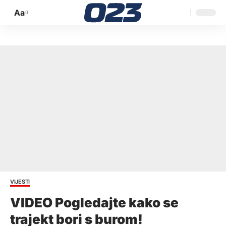
Aa
Promijeni
veličinu
slova
VIJESTI
VIDEO Pogledajte kako se
trajekt bori s burom!