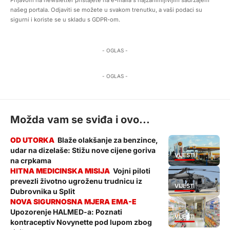
našeg portala. Odjaviti se možete u svakom trenutku, a vaši podaci su
sigurni i koriste se u skladu s GDPR-om.
- OGLAS -
- OGLAS -
Možda vam se sviđa i ovo...
Blaže olakšanje za benzince,
udar na dizelaše: Stižu nove cijene goriva
VIJESTI
na crpkama
Vojni piloti
prevezli životno ugroženu trudnicu iz
VIJESTI
Dubrovnika u Split
Upozorenje HALMED-a: Poznati
VIJESTI
kontraceptiv Novynette pod lupom zbog