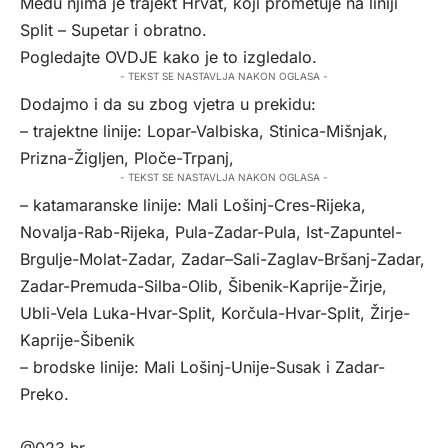
Među njima je trajekt Hrvat, koji prometuje na liniji
Split – Supetar i obratno.
Pogledajte
OVDJE
kako je to izgledalo.
- TEKST SE NASTAVLJA NAKON OGLASA -
Dodajmo i da su zbog vjetra u prekidu:
– trajektne linije: Lopar-Valbiska, Stinica-Mišnjak,
Prizna-Žigljen, Ploče-Trpanj,
- TEKST SE NASTAVLJA NAKON OGLASA -
– katamaranske linije: Mali Lošinj-Cres-Rijeka,
Novalja-Rab-Rijeka, Pula-Zadar-Pula, Ist-Zapuntel-
Brgulje-Molat-Zadar, Zadar–Sali-Zaglav-Bršanj-Zadar,
Zadar-Premuda-Silba-Olib, Šibenik-Kaprije-Žirje,
Ubli-Vela Luka-Hvar-Split, Korčula-Hvar-Split, Žirje-
Kaprije-Šibenik
– brodske linije: Mali Lošinj-Unije-Susak i Zadar-
Preko.
@023.hr