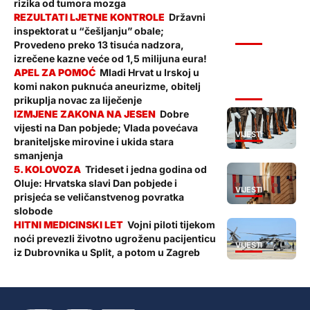
rizika od tumora mozga
Državni
inspektorat u “češljanju” obale;
VIJESTI
Provedeno preko 13 tisuća nadzora,
izrečene kazne veće od 1,5 milijuna eura!
Mladi Hrvat u Irskoj u
komi nakon puknuća aneurizme, obitelj
VIJESTI
prikuplja novac za liječenje
Dobre
vijesti na Dan pobjede; Vlada povećava
VIJESTI
braniteljske mirovine i ukida stara
smanjenja
Trideset i jedna godina od
Oluje: Hrvatska slavi Dan pobjede i
VIJESTI
prisjeća se veličanstvenog povratka
slobode
Vojni piloti tijekom
noći prevezli životno ugroženu pacijenticu
VIJESTI
iz Dubrovnika u Split, a potom u Zagreb