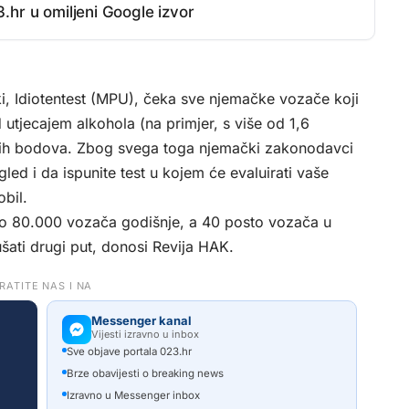
.hr u omiljeni Google izvor
ki, Idiotentest (MPU), čeka sve njemačke vozače koji
tjecajem alkohola (na primjer, s više od 1,6
enih bodova. Zbog svega toga njemački zakonodavci
led i da ispunite test u kojem će evaluirati vaše
bil.
i oko 80.000 vozača godišnje, a 40 posto vozača u
šati drugi put, donosi
Revija HAK.
RATITE NAS I NA
Messenger kanal
Vijesti izravno u inbox
Sve objave portala 023.hr
Brze obavijesti o breaking news
Izravno u Messenger inbox