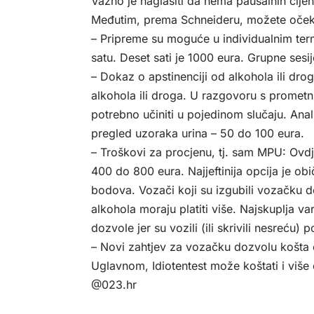
Važno je naglasiti da nema paušalnih cijena
Međutim, prema Schneideru, možete očekiv
– Pripreme su moguće u individualnim ter
satu. Deset sati je 1000 eura. Grupne sesi
– Dokaz o apstinenciji od alkohola ili dr
alkohola ili droga. U razgovoru s prometn
potrebno učiniti u pojedinom slučaju. Ana
pregled uzoraka urina – 50 do 100 eura.
– Troškovi za procjenu, tj. sam MPU: Ovd
400 do 800 eura. Najjeftinija opcija je ob
bodova. Vozači koji su izgubili vozačku 
alkohola moraju platiti više. Najskuplja v
dozvole jer su vozili (ili skrivili nesreću)
– Novi zahtjev za vozačku dozvolu košta
Uglavnom, Idiotentest može koštati i više
@023.hr