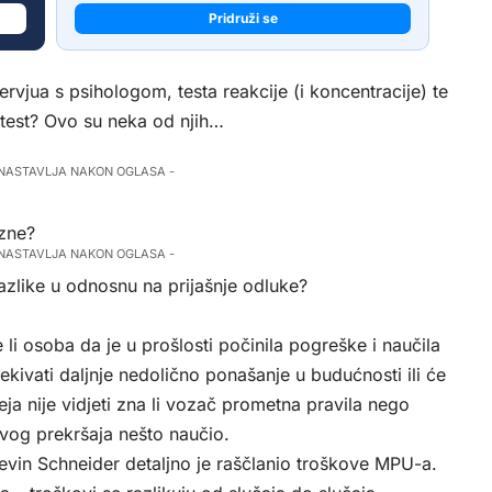
Pridruži se
tervjua s psihologom, testa reakcije (i koncentracije) te
entest? Ovo su neka od njih…
 NASTAVLJA NAKON OGLASA -
azne?
 NASTAVLJA NAKON OGLASA -
azlike u odnosnu na prijašnje odluke?
je li osoba da je u prošlosti počinila pogreške i naučila
čekivati ​​daljnje nedolično ponašanje u budućnosti ili će
eja nije vidjeti zna li vozač prometna pravila nego
 svog prekršaja nešto naučio.
vin Schneider detaljno je raščlanio troškove MPU-a.