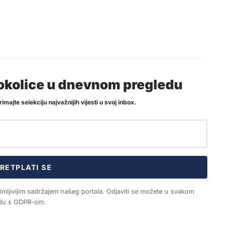
i okolice u dnevnom pregledu
imajte selekciju najvažnijih vijesti u svoj inbox.
RETPLATI SE
nimljivijim sadržajem našeg portala. Odjaviti se možete u svakom
ladu s GDPR-om.