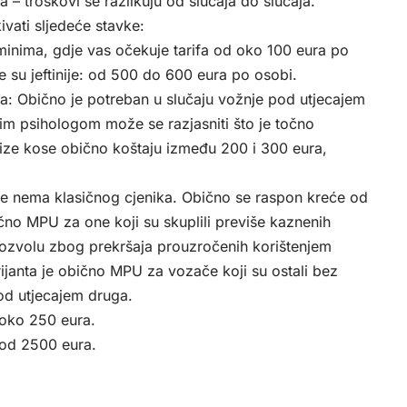
 – troškovi se razlikuju od slučaja do slučaja.
ati sljedeće stavke:
minima, gdje vas očekuje tarifa od oko 100 eura po
je su jeftinije: od 500 do 600 eura po osobi.
oga: Obično je potreban u slučaju vožnje pod utjecajem
im psihologom može se razjasniti što je točno
lize kose obično koštaju između 200 i 300 eura,
je nema klasičnog cjenika. Obično se raspon kreće od
ično MPU za one koji su skuplili previše kaznenih
dozvolu zbog prekršaja prouzročenih korištenjem
arijanta je obično MPU za vozače koji su ostali bez
 pod utjecajem druga.
 oko 250 eura.
 od 2500 eura.