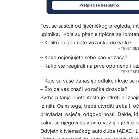
Pretplati se besplatno
Test se sastoji od liječničkog pregleda, in
upitnika. Koja su pitanje tipična za Idiot
– Koliko dugo imate vozačku dozvolu?
- TEKST SE
– Kako ocjenjujete sebe kao vozača?
– Kako ste reagirali na prve opomene i k
- TEKST SE
– Koje su vaše današnje odluke i koje su r
– Što za vas znači vozačka dozvola?
Svrha pitanja Idiotentesta je otkriti prizna
iz njih. Osim toga, treba utvrditi treba li o
prevladati osjećaj odgovornosti. Dakle, id
kakvi su njegovi stavovi o vožnji i je li iz
Odvjetnik Njemačkog autokluba (ADAC) Le