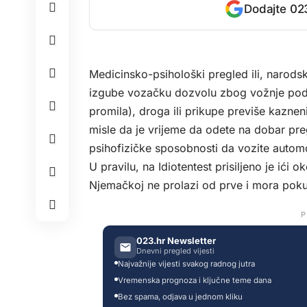
Dodajte 023
Medicinsko-psihološki pregled ili, narods
izgube vozačku dozvolu zbog vožnje pod u
promila), droga ili prikupe previše kazn
misle da je vrijeme da odete na dobar preg
psihofizičke sposobnosti da vozite automo
U pravilu, na Idiotentest prisiljeno je ić
Njemačkoj ne prolazi od prve i mora poku
P
023.hr Newsletter
Dnevni pregled vijesti
Najvažnije vijesti svakog radnog jutra
Vremenska prognoza i ključne teme dana
Bez spama, odjava u jednom kliku