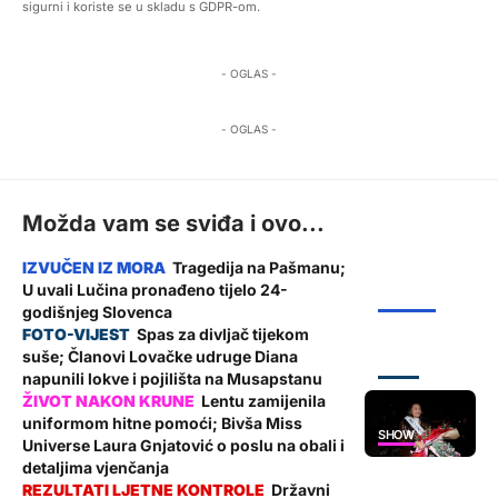
sigurni i koriste se u skladu s GDPR-om.
- OGLAS -
- OGLAS -
Možda vam se sviđa i ovo...
Tragedija na Pašmanu;
U uvali Lučina pronađeno tijelo 24-
ŽUPANIJA
godišnjeg Slovenca
Spas za divljač tijekom
suše; Članovi Lovačke udruge Diana
ZADAR
napunili lokve i pojilišta na Musapstanu
Lentu zamijenila
uniformom hitne pomoći; Bivša Miss
SHOW
Universe Laura Gnjatović o poslu na obali i
detaljima vjenčanja
Državni