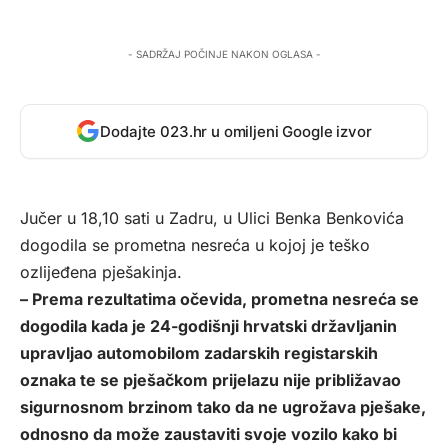
- SADRŽAJ POČINJE NAKON OGLASA -
Dodajte 023.hr u omiljeni Google izvor
Jučer u 18,10 sati u Zadru, u Ulici Benka Benkovića
dogodila se prometna nesreća u kojoj je teško
ozlijeđena pješakinja.
– Prema rezultatima očevida, prometna nesreća se
dogodila kada je 24-godišnji hrvatski državljanin
upravljao automobilom zadarskih registarskih
oznaka te se pješačkom prijelazu nije približavao
sigurnosnom brzinom tako da ne ugrožava pješake,
odnosno da može zaustaviti svoje vozilo kako bi