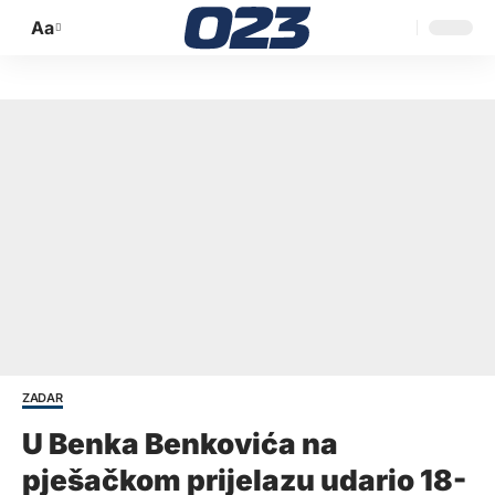
Aa
Promijeni
veličinu
slova
ZADAR
U Benka Benkovića na
pješačkom prijelazu udario 18-