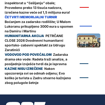
inspektorat u “češljanju” obale;
VIJESTI
Provedeno preko 13 tisuća nadzora,
izrečene kazne veće od 1,5 milijuna eura!
Boćanjem za zadarsko rodilište; U Malom
ŽUPANIJA
Lukoranu prikupljeno 3000 eura u spomen
na Damiru i Martinu
PETRČANE
CLOSE 2026 Dvodnevni humanitarni
ZADAR
sportsko-zabavni spektakl za Udrugu
Zaratinići
Zadarska
drama oko vode: Radeta traži analize, a
ZADAR
posljednje izvješće tvrdi da je ispravna
Nakon
upozorenja svi se odmah odjenu; Evo
ZADAR
koliko je turista u Zadru stvarno kažnjeno
zbog polugole šetnje