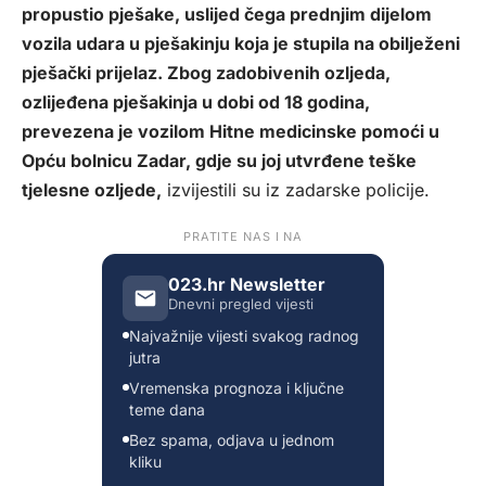
propustio pješake, uslijed čega prednjim dijelom
vozila udara u pješakinju koja je stupila na obilježeni
pješački prijelaz. Zbog zadobivenih ozljeda,
ozlijeđena pješakinja u dobi od 18 godina,
prevezena je vozilom Hitne medicinske pomoći u
Opću bolnicu Zadar, gdje su joj utvrđene teške
tjelesne ozljede,
izvijestili su iz zadarske policije.
PRATITE NAS I NA
023.hr Newsletter
Dnevni pregled vijesti
Najvažnije vijesti svakog radnog
jutra
Vremenska prognoza i ključne
teme dana
Bez spama, odjava u jednom
kliku