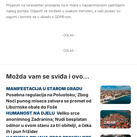
Prijavom na newsletter pristajete na e-maila s najzanimljivijim sadržajem
našeg portala. Odjaviti se možete u svakom trenutku, a vaši podaci su
sigurni i koriste se u skladu s GDPR-om.
- OGLAS -
- OGLAS -
Možda vam se sviđa i ovo...
Posebna regulacija na Poluotoku; Zbog
ZADAR
Noći punog miseca zatvara se promet od
Liburnske obale do Foše
Veliko srce
anonimnog Zadranina; Nudi besplatan
ZADAR
odmor u svom stanu za tri obitelji, a čeka
ih i pun frižider