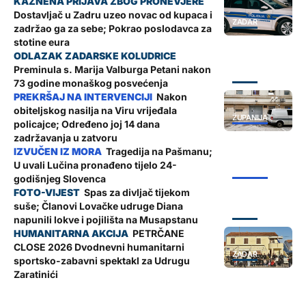
Dostavljač u Zadru uzeo novac od kupaca i
ZADAR
zadržao ga za sebe; Pokrao poslodavca za
stotine eura
Preminula s. Marija Valburga Petani nakon
ZADAR
73 godine monaškog posvećenja
Nakon
obiteljskog nasilja na Viru vrijeđala
ŽUPANIJA
policajce; Određeno joj 14 dana
zadržavanja u zatvoru
Tragedija na Pašmanu;
U uvali Lučina pronađeno tijelo 24-
ŽUPANIJA
godišnjeg Slovenca
Spas za divljač tijekom
suše; Članovi Lovačke udruge Diana
ZADAR
napunili lokve i pojilišta na Musapstanu
PETRČANE
CLOSE 2026 Dvodnevni humanitarni
ZADAR
sportsko-zabavni spektakl za Udrugu
Zaratinići