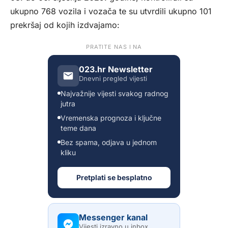
ukupno 768 vozila i vozača te su utvrdili ukupno 101
prekršaj od kojih izdvajamo:
PRATITE NAS I NA
023.hr Newsletter
Dnevni pregled vijesti
Najvažnije vijesti svakog radnog
jutra
Vremenska prognoza i ključne
teme dana
Bez spama, odjava u jednom
kliku
Pretplati se besplatno
Messenger kanal
Vijesti izravno u inbox