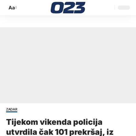
Aa
Promijeni
veličinu
slova
ZADAR
Tijekom vikenda policija
utvrdila čak 101 prekršaj, iz