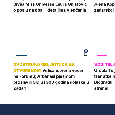
Bivša Miss Universe Laura Gnjatović
Alena Kop
o poslu na obali i detaljima vjenčanja
zadarskoj 
8
ZADAR
SHOW
Veličanstvena večer
Uršula Tolj
na Forumu; Arbanasi pjesmom
trenutke 
proslavili Oluju i 300 godina dolaska u
Biogradu; 
Zadar!
strana!