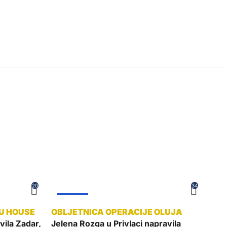
20
34
ŽUPANIJA
ila Zadar,
Jelena Rozga u Privlaci napravila