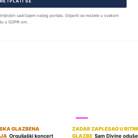
RETPLATI SE
nimljivijim sadržajem našeg portala. Odjaviti se možete u svakom
ladu s GDPR-om.
SHOW
Orguljaški koncert
Sam Divine odušev