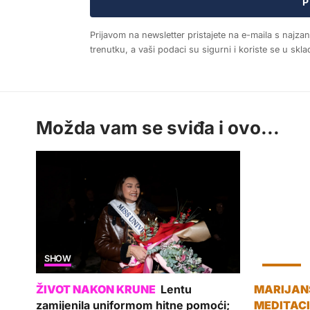
P
Prijavom na newsletter pristajete na e-maila s najza
trenutku, a vaši podaci su sigurni i koriste se u sk
Možda vam se sviđa i ovo...
SHOW
KULTURA
Lentu
zamijenila uniformom hitne pomoći;