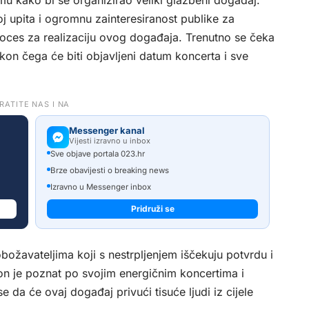
 kako bi se organizirao veliki glazbeni događaj.
 upita i ogromnu zainteresiranost publike za
roces za realizaciju ovog događaja. Trenutno se čeka
on čega će biti objavljeni datum koncerta i sve
RATITE NAS I NA
Messenger kanal
Vijesti izravno u inbox
Sve objave portala 023.hr
Brze obavijesti o breaking news
Izravno u Messenger inbox
Pridruži se
božavateljima koji s nestrpljenjem iščekuju potvrdu i
n je poznat po svojim energičnim koncertima i
da će ovaj događaj privući tisuće ljudi iz cijele