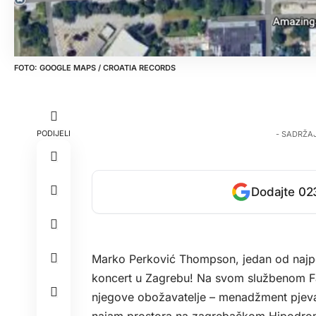
GOOGLE MAPS / CROATIA RECORDS
PODIJELI
- SADRŽA
Dodajte 023
Marko Perković Thompson, jedan od najpoz
koncert u Zagrebu! Na svom službenom Fac
njegove obožavatelje – menadžment pjevač