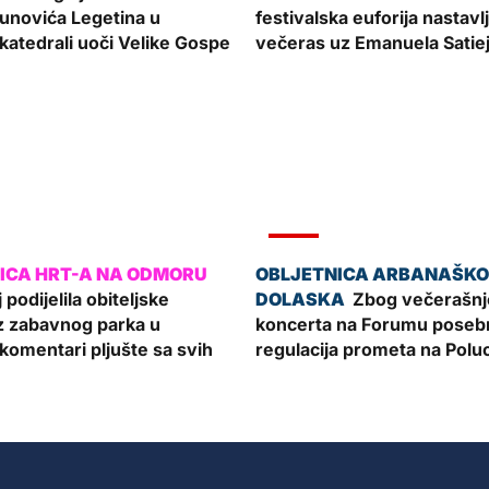
unovića Legetina u
festivalska euforija nastavl
katedrali uoči Velike Gospe
večeras uz Emanuela Satie
VIJESTI
 podijelila obiteljske
Zbog večerašnj
iz zabavnog parka u
koncerta na Forumu poseb
komentari pljušte sa svih
regulacija prometa na Polu