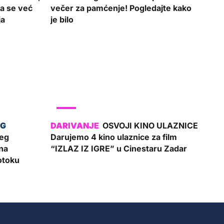
ja se već
večer za pamćenje! Pogledajte kako
ja
je bilo
SHOW
OSVOJI KINO ULAZNICE
eg
Darujemo 4 kino ulaznice za film
na
“IZLAZ IZ IGRE” u Cinestaru Zadar
otoku