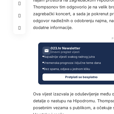
najam prostora na zagrebačkom Hipodromu
Thompsonov tim odgovorio je na velik broj
zagrebački koncert, a sada je pokrenut p
odgovor nadležnih o odobrenju najma, nak
dodatne informacije.
P
023.hr Newsletter
Dnevni pregled vijesti
Najvažnije vijesti svakog radnog jutra
Vremenska prognoza i ključne teme dana
Bez spama, odjava u jednom kliku
Pretplati se besplatno
Ova vijest izazvala je oduševljenje među o
detalje o nastupu na Hipodromu. Thompso
posebnim vezama s publikom, a očekuje se 