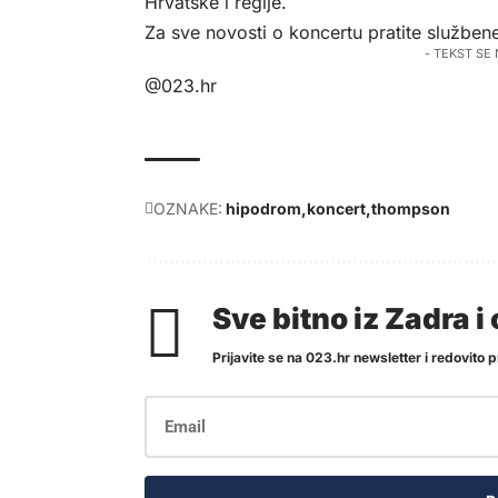
Hrvatske i regije.
Za sve novosti o koncertu pratite služb
- TEKST SE
@023.hr
OZNAKE:
hipodrom
koncert
thompson
Sve bitno iz Zadra 
Prijavite se na 023.hr newsletter i redovito pr