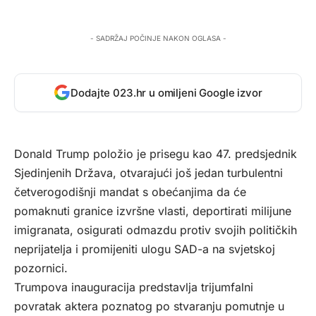
- SADRŽAJ POČINJE NAKON OGLASA -
Dodajte 023.hr u omiljeni Google izvor
Donald Trump položio je prisegu kao 47. predsjednik
Sjedinjenih Država, otvarajući još jedan turbulentni
četverogodišnji mandat s obećanjima da će
pomaknuti granice izvršne vlasti, deportirati milijune
imigranata, osigurati odmazdu protiv svojih političkih
neprijatelja i promijeniti ulogu SAD-a na svjetskoj
pozornici.
Trumpova inauguracija predstavlja trijumfalni
povratak aktera poznatog po stvaranju pomutnje u