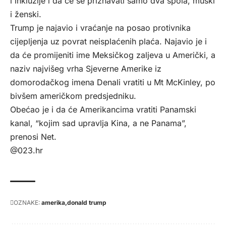
i inkluzije i da će se priznavati samo dva spola, muški
i ženski.
Trump je najavio i vraćanje na posao protivnika
cijepljenja uz povrat neisplaćenih plaća. Najavio je i
da će promijeniti ime Meksičkog zaljeva u Američki, a
naziv najvišeg vrha Sjeverne Amerike iz
domorodačkog imena Denali vratiti u Mt McKinley, po
bivšem američkom predsjedniku.
Obećao je i da će Amerikancima vratiti Panamski
kanal, “kojim sad upravlja Kina, a ne Panama”,
prenosi
Net
.
@023.hr
OZNAKE:
amerika
donald trump