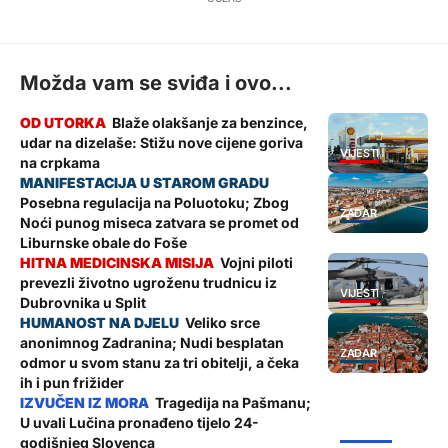
Možda vam se sviđa i ovo...
Blaže olakšanje za benzince,
udar na dizelaše: Stižu nove cijene goriva
VIJESTI
na crpkama
Posebna regulacija na Poluotoku; Zbog
ZADAR
Noći punog miseca zatvara se promet od
Liburnske obale do Foše
Vojni piloti
prevezli životno ugroženu trudnicu iz
VIJESTI
Dubrovnika u Split
Veliko srce
anonimnog Zadranina; Nudi besplatan
ZADAR
odmor u svom stanu za tri obitelji, a čeka
ih i pun frižider
Tragedija na Pašmanu;
U uvali Lučina pronađeno tijelo 24-
ŽUPANIJA
godišnjeg Slovenca