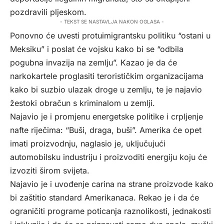
pozdravili pljeskom.
- TEKST SE NASTAVLJA NAKON OGLASA -
Ponovno će uvesti protuimigrantsku politiku “ostani u
Meksiku” i poslat će vojsku kako bi se “odbila
pogubna invazija na zemlju”. Kazao je da će
narkokartele proglasiti terorističkim organizacijama
kako bi suzbio ulazak droge u zemlju, te je najavio
žestoki obračun s kriminalom u zemlji.
Najavio je i promjenu energetske politike i crpljenje
nafte riječima: “Buši, draga, buši”. Amerika će opet
imati proizvodnju, naglasio je, uključujući
automobilsku industriju i proizvoditi energiju koju će
izvoziti širom svijeta.
Najavio je i uvođenje carina na strane proizvode kako
bi zaštitio standard Amerikanaca. Rekao je i da će
ograničiti programe poticanja raznolikosti, jednakosti