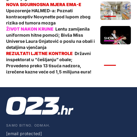
Upozorenje HALMED-a: Poznati
VIJESTI
kontraceptiv Novynette pod lupom zbog
rizika od tumora mozga
Lentu zamijenila
uniformom hitne pomoći; Bivša Miss
SHOW
Universe Laura Gnjatović o poslu na obali i
detaljima vjenčanja
Državni
inspektorat u “češljanju” obale;
VIJESTI
Provedeno preko 13 tisuća nadzora,
izrečene kazne veće od 1,5 milijuna eura!
SAMO BITNO. ODMAH.
[email protected]