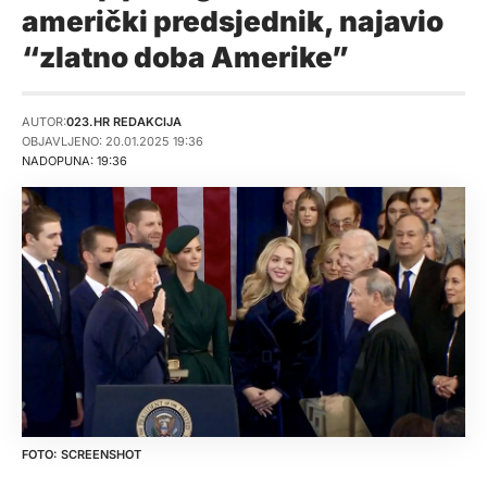
američki predsjednik, najavio
“zlatno doba Amerike”
AUTOR:
023.HR REDAKCIJA
OBJAVLJENO: 20.01.2025 19:36
NADOPUNA: 19:36
SCREENSHOT