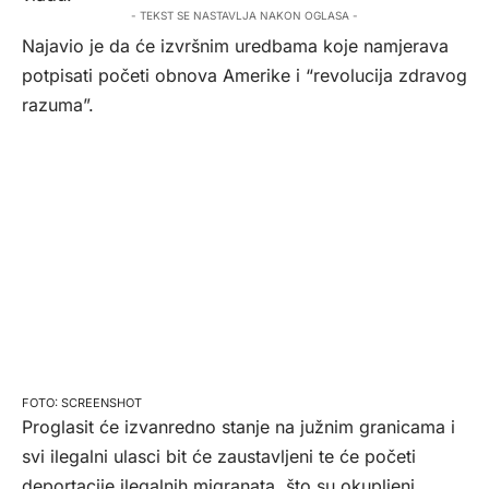
- TEKST SE NASTAVLJA NAKON OGLASA -
Najavio je da će izvršnim uredbama koje namjerava
potpisati početi obnova Amerike i “revolucija zdravog
razuma”.
SCREENSHOT
Proglasit će izvanredno stanje na južnim granicama i
svi ilegalni ulasci bit će zaustavljeni te će početi
deportacije ilegalnih migranata, što su okupljeni