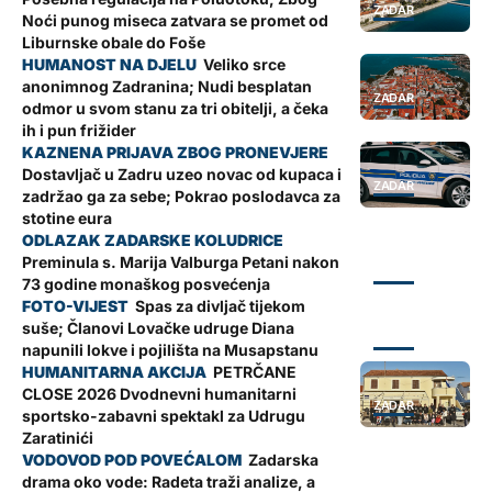
ZADAR
Noći punog miseca zatvara se promet od
Liburnske obale do Foše
Veliko srce
anonimnog Zadranina; Nudi besplatan
ZADAR
odmor u svom stanu za tri obitelji, a čeka
ih i pun frižider
Dostavljač u Zadru uzeo novac od kupaca i
ZADAR
zadržao ga za sebe; Pokrao poslodavca za
stotine eura
Preminula s. Marija Valburga Petani nakon
ZADAR
73 godine monaškog posvećenja
Spas za divljač tijekom
suše; Članovi Lovačke udruge Diana
ZADAR
napunili lokve i pojilišta na Musapstanu
PETRČANE
CLOSE 2026 Dvodnevni humanitarni
ZADAR
sportsko-zabavni spektakl za Udrugu
Zaratinići
Zadarska
drama oko vode: Radeta traži analize, a