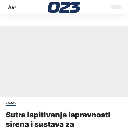
Aa
Promijeni
veličinu
slova
ZADAR
Sutra ispitivanje ispravnosti
sirena i sustava za