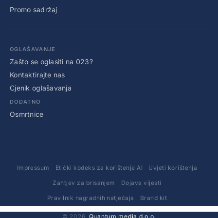
Promo sadržaj
OGLAŠAVANJE
Zašto se oglasiti na 023?
Kontaktirajte nas
Cjenik oglašavanja
DODATNO
Osmrtnice
Impressum
Etički kodeks za korištenje AI
Uvjeti korištenja
Zahtjev za brisanjem
Dojava vijesti
Pravilnik nagradnih natječaja
Brand kit
© 2026.
Quantum media d.o.o.