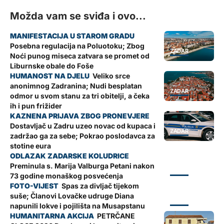
Možda vam se sviđa i ovo...
Posebna regulacija na Poluotoku; Zbog
ZADAR
Noći punog miseca zatvara se promet od
Liburnske obale do Foše
Veliko srce
anonimnog Zadranina; Nudi besplatan
ZADAR
odmor u svom stanu za tri obitelji, a čeka
ih i pun frižider
Dostavljač u Zadru uzeo novac od kupaca i
ZADAR
zadržao ga za sebe; Pokrao poslodavca za
stotine eura
Preminula s. Marija Valburga Petani nakon
ZADAR
73 godine monaškog posvećenja
Spas za divljač tijekom
suše; Članovi Lovačke udruge Diana
ZADAR
napunili lokve i pojilišta na Musapstanu
PETRČANE