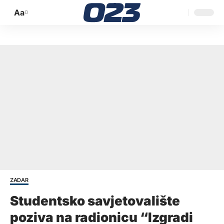
Aa
Promijeni
veličinu
slova
ZADAR
Studentsko savjetovalište
poziva na radionicu “Izgradi