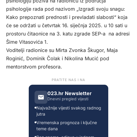
psihologiju poziva na radionicu iz područja
psihologije rada pod nazivom „Izgradi svoju snagu:
Kako prepoznati prednosti i prevladati slabosti“ koja
će se održati u četvrtak 16. siječnja 2025. u 10 sati u
prostoru čitaonice na 3. katu zgrade SEP-a na adresi
Šime Vitasovića 1.
Voditelji radionice su Mirta Zvonka Škugor, Maja
Roginić, Dominik Čolak i Nikolina Mucić pod
mentorstvom profesora.
PRATITE NAS I NA
023.hr Newsletter
Dnevni pregled vijesti
Najvažnije vijesti svakog radnog
jutra
Vremenska prognoza i ključne
teme dana