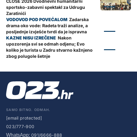
CLOSE 2026 Dvodnevni humanitarni
ZADAR
sportsko-zabavni spektakl za Udrugu
Zaratinići
Zadarska
drama oko vode: Radeta traži analize, a
ZADAR
posljednje izvješće tvrdi da je ispravna
Nakon
upozorenja svi se odmah odjenu; Evo
ZADAR
koliko je turista u Zadru stvarno kažnjeno
zbog polugole šetnje
SAMO BITNO. ODMAH.
[email protected]
023/777-900
WhatsApp:
091/6666-888