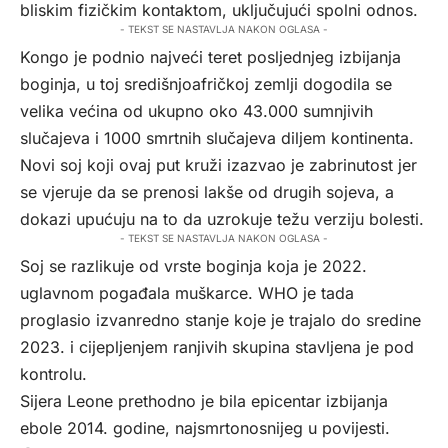
bliskim fizičkim kontaktom, uključujući spolni odnos.
- TEKST SE NASTAVLJA NAKON OGLASA -
Kongo je podnio najveći teret posljednjeg izbijanja
boginja, u toj središnjoafričkoj zemlji dogodila se
velika većina od ukupno oko 43.000 sumnjivih
slučajeva i 1000 smrtnih slučajeva diljem kontinenta.
Novi soj koji ovaj put kruži izazvao je zabrinutost jer
se vjeruje da se prenosi lakše od drugih sojeva, a
dokazi upućuju na to da uzrokuje težu verziju bolesti.
- TEKST SE NASTAVLJA NAKON OGLASA -
Soj se razlikuje od vrste boginja koja je 2022.
uglavnom pogađala muškarce. WHO je tada
proglasio izvanredno stanje koje je trajalo do sredine
2023. i cijepljenjem ranjivih skupina stavljena je pod
kontrolu.
Sijera Leone prethodno je bila epicentar izbijanja
ebole 2014. godine, najsmrtonosnijeg u povijesti.