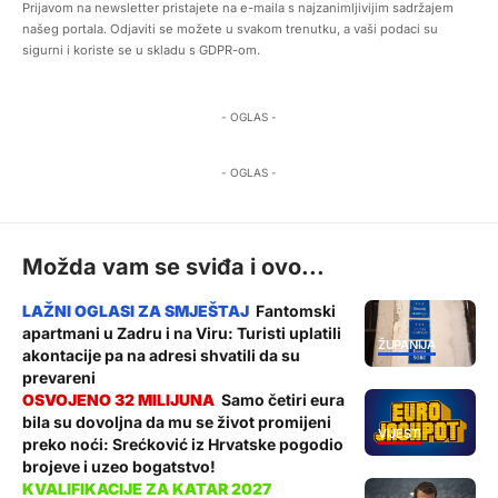
Prijavom na newsletter pristajete na e-maila s najzanimljivijim sadržajem
našeg portala. Odjaviti se možete u svakom trenutku, a vaši podaci su
sigurni i koriste se u skladu s GDPR-om.
- OGLAS -
- OGLAS -
Možda vam se sviđa i ovo...
Fantomski
apartmani u Zadru i na Viru: Turisti uplatili
ŽUPANIJA
akontacije pa na adresi shvatili da su
prevareni
Samo četiri eura
bila su dovoljna da mu se život promijeni
VIJESTI
preko noći: Srećković iz Hrvatske pogodio
brojeve i uzeo bogatstvo!