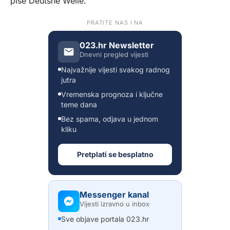
piše
Deutshe Welle
.
PRATITE NAS I NA
023.hr Newsletter
Dnevni pregled vijesti
Najvažnije vijesti svakog radnog
jutra
Vremenska prognoza i ključne
teme dana
Bez spama, odjava u jednom
kliku
Pretplati se besplatno
Messenger kanal
Vijesti izravno u inbox
Sve objave portala 023.hr