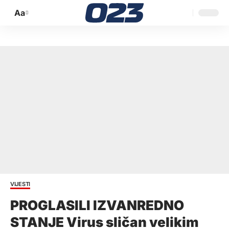
Aa
Promijeni
veličinu
slova
VIJESTI
PROGLASILI IZVANREDNO
STANJE Virus sličan velikim