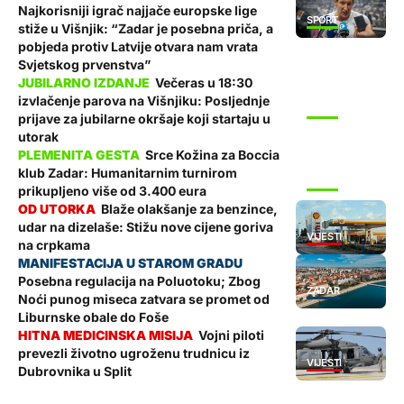
Najkorisniji igrač najjače europske lige
SPORT
stiže u Višnjik: “Zadar je posebna priča, a
pobjeda protiv Latvije otvara nam vrata
Svjetskog prvenstva”
Večeras u 18:30
izvlačenje parova na Višnjiku: Posljednje
SPORT
prijave za jubilarne okršaje koji startaju u
utorak
Srce Kožina za Boccia
klub Zadar: Humanitarnim turnirom
SPORT
prikupljeno više od 3.400 eura
Blaže olakšanje za benzince,
udar na dizelaše: Stižu nove cijene goriva
VIJESTI
na crpkama
Posebna regulacija na Poluotoku; Zbog
ZADAR
Noći punog miseca zatvara se promet od
Liburnske obale do Foše
Vojni piloti
prevezli životno ugroženu trudnicu iz
VIJESTI
Dubrovnika u Split