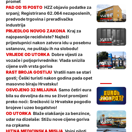
promet
HZZ objavio podatke za
srpanj; Registrirano 62.064 nezaposlenih,
VIJESTI
predvode trgovina i prerađivačka
industrija
Kraj za
najopasnije recidiviste? Najteži
VIJESTI
prijestupnici nakon zatvora idu u posebnu
ustanovu, ne puštaju ih na slobodu!
Dobre vijesti za
vozače i poljoprivrednike: Vlada snizila
VIJESTI
cijene svih vrsta goriva
Vratili nam se stari
gosti; Češki turisti nakon godina pada opet
VIJESTI
masovno biraju Hrvatsku!
Samo četiri eura
bila su dovoljna da mu se život promijeni
VIJESTI
preko noći: Srećković iz Hrvatske pogodio
brojeve i uzeo bogatstvo!
Blaže olakšanje za benzince,
udar na dizelaše: Stižu nove cijene goriva
VIJESTI
na crpkama
Vojni piloti