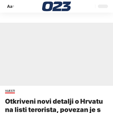
Aa
Promijeni
veličinu
slova
VIJESTI
Otkriveni novi detalji o Hrvatu
na listi terorista, povezan je s