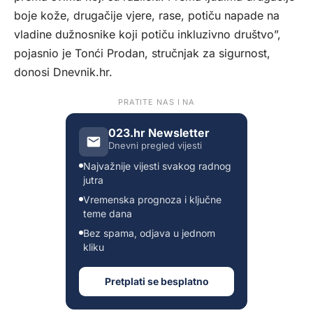
boje kože, drugačije vjere, rase, potiču napade na
vladine dužnosnike koji potiču inkluzivno društvo”,
pojasnio je Tonći Prodan, stručnjak za sigurnost,
donosi
Dnevnik.hr.
PRATITE NAS I NA
023.hr Newsletter
Dnevni pregled vijesti
Najvažnije vijesti svakog radnog
jutra
Vremenska prognoza i ključne
teme dana
Bez spama, odjava u jednom
kliku
Pretplati se besplatno