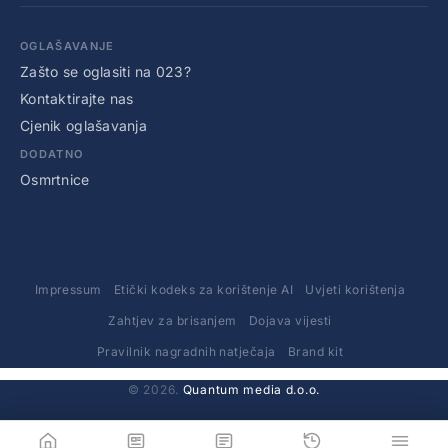
OGLAŠAVANJE
Zašto se oglasiti na 023?
Kontaktirajte nas
Cjenik oglašavanja
DODATNO
Osmrtnice
Impressum
Etički kodeks za korištenje AI
Uvjeti korištenja
Zahtjev za brisanjem
Dojava vijesti
Pravilnik nagradnih natječaja
Brand kit
© 2026.
Quantum media d.o.o.