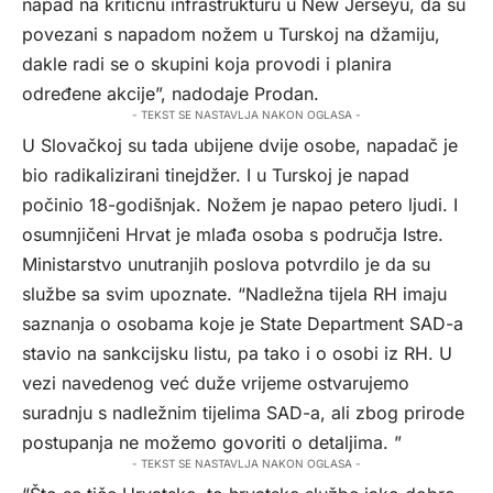
napad na kritičnu infrastrukturu u New Jerseyu, da su
povezani s napadom nožem u Turskoj na džamiju,
dakle radi se o skupini koja provodi i planira
određene akcije”, nadodaje Prodan.
- TEKST SE NASTAVLJA NAKON OGLASA -
U Slovačkoj su tada ubijene dvije osobe, napadač je
bio radikalizirani tinejdžer. I u Turskoj je napad
počinio 18-godišnjak. Nožem je napao petero ljudi. I
osumnjičeni Hrvat je mlađa osoba s područja Istre.
Ministarstvo unutranjih poslova potvrdilo je da su
službe sa svim upoznate. “Nadležna tijela RH imaju
saznanja o osobama koje je State Department SAD-a
stavio na sankcijsku listu, pa tako i o osobi iz RH. U
vezi navedenog već duže vrijeme ostvarujemo
suradnju s nadležnim tijelima SAD-a, ali zbog prirode
postupanja ne možemo govoriti o detaljima. ”
- TEKST SE NASTAVLJA NAKON OGLASA -