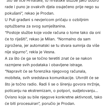
“Što se tiče Hrvatske, to hrvatske službe jako dobro
rade i puno je ovakvih djela osuječeno prije nego su
pokušani”, rekao je Prodan.
U Puli građani s nevjericom pričaju o ozbiljnim
optužbama za svog sumještanina.
“Postoje službe koje vode računa o tome tako da oni
će to riješiti”, rekao je Milan. “Normalno da sam
zgrožena, jer automatski se tu stvara sumnja da više
nije sigurno”, rekla je Vesna.
A za što će ga se točno teretiti znat će se nakon
razmjene svih podataka i obavljene istrage.
“Napravit će se forenzika njegovog računala,
mobitela, svih sredstava komunikacije. Utvrdit će se
što je točno radio. Radi li se o širenju govora mržnje,
poticanju na ekstremizam, o potpori, sudjelovanju…
Ovisno koje su bile njegove konkretne aktivnosti, tako
će biti procesuiran”, poručio je Prodan.