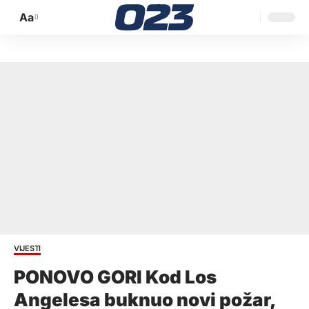
Aa
Promijeni
veličinu
slova
VIJESTI
PONOVO GORI Kod Los
Angelesa buknuo novi požar,