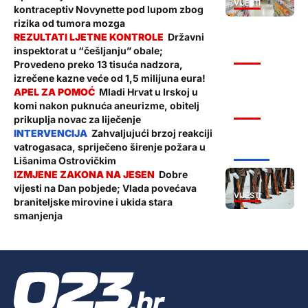
VIJESTI
kontraceptiv Novynette pod lupom zbog
rizika od tumora mozga
Državni
inspektorat u “češljanju” obale;
VIJESTI
Provedeno preko 13 tisuća nadzora,
izrečene kazne veće od 1,5 milijuna eura!
Mladi Hrvat u Irskoj u
komi nakon puknuća aneurizme, obitelj
VIJESTI
prikuplja novac za liječenje
Zahvaljujući brzoj reakciji
vatrogasaca, spriječeno širenje požara u
ŽUPANIJA
Lišanima Ostrovičkim
Dobre
vijesti na Dan pobjede; Vlada povećava
VIJESTI
braniteljske mirovine i ukida stara
smanjenja