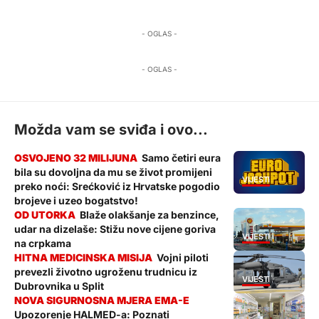
- OGLAS -
- OGLAS -
Možda vam se sviđa i ovo...
Samo četiri eura
bila su dovoljna da mu se život promijeni
VIJESTI
preko noći: Srećković iz Hrvatske pogodio
brojeve i uzeo bogatstvo!
Blaže olakšanje za benzince,
udar na dizelaše: Stižu nove cijene goriva
VIJESTI
na crpkama
Vojni piloti
prevezli životno ugroženu trudnicu iz
VIJESTI
Dubrovnika u Split
Upozorenje HALMED-a: Poznati