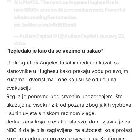
🚨 UPDATE: The new Los Angeles Hughes Fire is
now 5000+ acres with zero containment. Powerful
winds creating fire tornados.
pic.twitter.com/p5rIiEBpm5
— Autism Capital 🧩 (@AutismCapital)
January 22,
2025
“Izgledalo je kao da se vozimo u pakao”
U okrugu Los Angeles lokalni mediji prikazali su
stanovnike u Hughesu kako prskaju vodu po svojim
kućama i dvorištima i one koji su se odlučili na
evakuaciju.
Regija je ponovno pod crvenim upozorenjem, što
ukazuje na visoki rizik od požara zbog jakih vjetrova
i suhih uvjeta s niskom razinom vlage.
Jedna žena koja je evakuirala svoj dom izjavila je za
NBC 4 da je bila zaglavljena na autocesti koja prolazi
kroz to područje i povezuje sjever i jug Kalifornije.