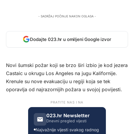
- SADRŽAJ POČINJE NAKON OGLASA -
Dodajte 023.hr u omiljeni Google izvor
Novi šumski požar koji se brzo širi izbio je kod jezera
Castaic u okrugu Los Angeles na jugu Kalifornije.
Krenule su nove evakuaciju u regiji koja se tek
oporavlja od najrazornijih požara u svojoj povijesti.
PRATITE NAS I NA
023.hr Newsletter
Dnevni pregled vijesti
Najvažnije vijesti svakog radnog