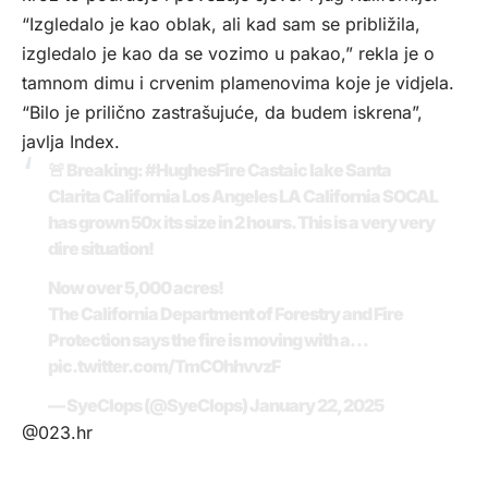
“Izgledalo je kao oblak, ali kad sam se približila,
izgledalo je kao da se vozimo u pakao,” rekla je o
tamnom dimu i crvenim plamenovima koje je vidjela.
“Bilo je prilično zastrašujuće, da budem iskrena”,
javlja
Index
.
🚨 Breaking:
#HughesFire
Castaic lake Santa
Clarita California Los Angeles LA California SOCAL
has grown 50x its size in 2 hours. This is a very very
dire situation!
Now over 5,000 acres!
The California Department of Forestry and Fire
Protection says the fire is moving with a…
pic.twitter.com/TmCOhhvvzF
— SyeClops (@SyeClops)
January 22, 2025
@023.hr