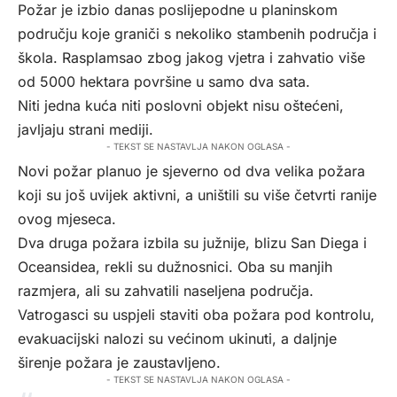
Požar je izbio danas poslijepodne u planinskom
području koje graniči s nekoliko stambenih područja i
škola. Rasplamsao zbog jakog vjetra i zahvatio više
od 5000 hektara površine u samo dva sata.
Niti jedna kuća niti poslovni objekt nisu oštećeni,
javljaju strani mediji.
- TEKST SE NASTAVLJA NAKON OGLASA -
Novi požar planuo je sjeverno od dva velika požara
koji su još uvijek aktivni, a uništili su više četvrti ranije
ovog mjeseca.
Dva druga požara izbila su južnije, blizu San Diega i
Oceansidea, rekli su dužnosnici. Oba su manjih
razmjera, ali su zahvatili naseljena područja.
Vatrogasci su uspjeli staviti oba požara pod kontrolu,
evakuacijski nalozi su većinom ukinuti, a daljnje
širenje požara je zaustavljeno.
- TEKST SE NASTAVLJA NAKON OGLASA -