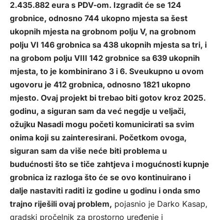
2.435.882 eura s PDV-om. Izgradit će se 124
grobnice, odnosno 744 ukopno mjesta sa šest
ukopnih mjesta na grobnom polju V, na grobnom
polju VI 146 grobnica sa 438 ukopnih mjesta sa tri, i
na grobom polju VIII 142 grobnice sa 639 ukopnih
mjesta, to je kombinirano 3 i 6. Sveukupno u ovom
ugovoru je 412 grobnica, odnosno 1821 ukopno
mjesto. Ovaj projekt bi trebao biti gotov kroz 2025.
godinu, a siguran sam da već negdje u veljači,
ožujku Nasadi mogu početi komunicirati sa svim
onima koji su zainteresirani. Početkom ovoga,
siguran sam da više neće biti problema u
budućnosti što se tiče zahtjeva i mogućnosti kupnje
grobnica iz razloga što će se ovo kontinuirano i
dalje nastaviti raditi iz godine u godinu i onda smo
trajno riješili ovaj problem,
pojasnio je Darko Kasap,
gradski pročelnik za prostorno uređenje i