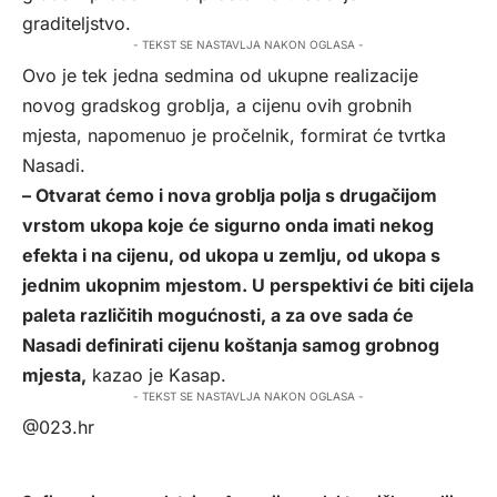
graditeljstvo.
- TEKST SE NASTAVLJA NAKON OGLASA -
Ovo je tek jedna sedmina od ukupne realizacije
novog gradskog groblja, a cijenu ovih grobnih
mjesta, napomenuo je pročelnik, formirat će tvrtka
Nasadi.
– Otvarat ćemo i nova groblja polja s drugačijom
vrstom ukopa koje će sigurno onda imati nekog
efekta i na cijenu, od ukopa u zemlju, od ukopa s
jednim ukopnim mjestom. U perspektivi će biti cijela
paleta različitih mogućnosti, a za ove sada će
Nasadi definirati cijenu koštanja samog grobnog
mjesta,
kazao je Kasap.
- TEKST SE NASTAVLJA NAKON OGLASA -
@023.hr