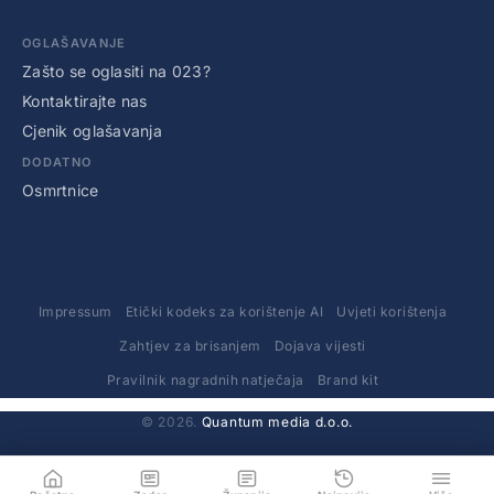
OGLAŠAVANJE
Zašto se oglasiti na 023?
Kontaktirajte nas
Cjenik oglašavanja
DODATNO
Osmrtnice
Impressum
Etički kodeks za korištenje AI
Uvjeti korištenja
Zahtjev za brisanjem
Dojava vijesti
Pravilnik nagradnih natječaja
Brand kit
© 2026.
Quantum media d.o.o.