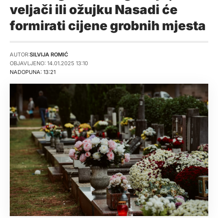
veljači ili ožujku Nasadi će
formirati cijene grobnih mjesta
AUTOR:
SILVIJA ROMIĆ
OBJAVLJENO: 14.01.2025 13:10
NADOPUNA: 13:21