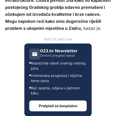
infrastrukture. Čitava javnost zna kako su kapaciteti
postojećeg Gradskog groblja odavno premašeni i
očekujem od izvođača kvalitetne i brze radove.
Mogu napokon reći kako smo dugoročno riješili
problem s ukopnim mjestima u Zadru,
kazao je.
PRATITE NAS I NA
023.hr Newsletter
Dnevni pregled vijesti
Najvažnije vijesti svakog radnog
jutra
Vremenska prognoza i ključne
teme dana
Bez spama, odjava u jednom
kliku
Pretplati se besplatno