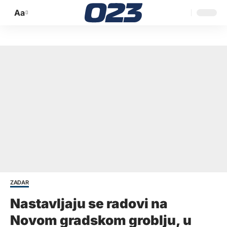
Aa
Promijeni
veličinu
slova
ZADAR
Nastavljaju se radovi na
Novom gradskom groblju, u