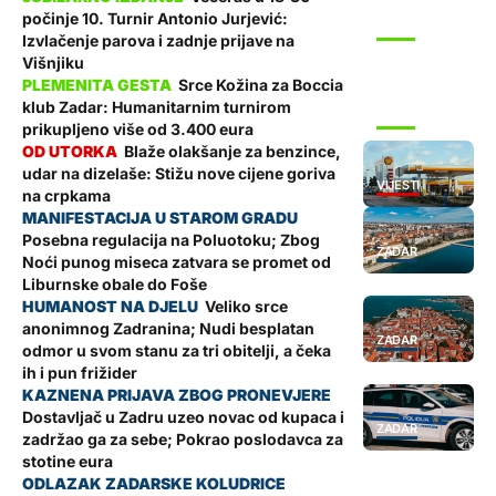
počinje 10. Turnir Antonio Jurjević:
SPORT
Izvlačenje parova i zadnje prijave na
Višnjiku
Srce Kožina za Boccia
klub Zadar: Humanitarnim turnirom
SPORT
prikupljeno više od 3.400 eura
Blaže olakšanje za benzince,
udar na dizelaše: Stižu nove cijene goriva
VIJESTI
na crpkama
Posebna regulacija na Poluotoku; Zbog
ZADAR
Noći punog miseca zatvara se promet od
Liburnske obale do Foše
Veliko srce
anonimnog Zadranina; Nudi besplatan
ZADAR
odmor u svom stanu za tri obitelji, a čeka
ih i pun frižider
Dostavljač u Zadru uzeo novac od kupaca i
ZADAR
zadržao ga za sebe; Pokrao poslodavca za
stotine eura