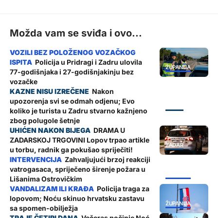
Možda vam se sviđa i ovo...
Policija u Pridragi i Zadru ulovila
ŽUPANIJA
77-godišnjaka i 27-godišnjakinju bez
vozačke
Nakon
upozorenja svi se odmah odjenu; Evo
ZADAR
koliko je turista u Zadru stvarno kažnjeno
zbog polugole šetnje
DRAMA U
ZADARSKOJ TRGOVINI Lopov trpao artikle
ZADAR
u torbu, radnik ga pokušao spriječiti!
Zahvaljujući brzoj reakciji
vatrogasaca, spriječeno širenje požara u
ŽUPANIJA
Lišanima Ostrovičkim
Policija traga za
lopovom; Noću skinuo hrvatsku zastavu
ŽUPANIJA
sa spomen-obilježja
Večeras počinje Noć