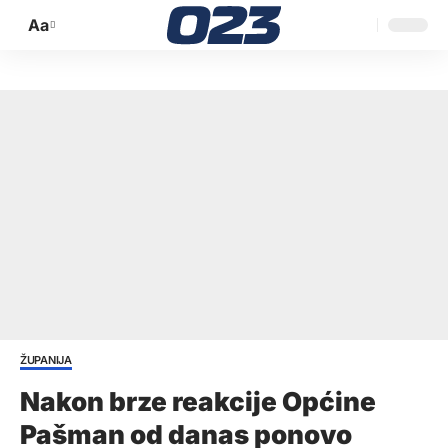
Aa
Promijeni
veličinu
slova
ŽUPANIJA
Nakon brze reakcije Općine
Pašman od danas ponovo