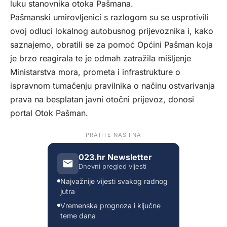
luku stanovnika otoka Pašmana.
Pašmanski umirovljenici s razlogom su se usprotivili
ovoj odluci lokalnog autobusnog prijevoznika i, kako
saznajemo, obratili se za pomoć Općini Pašman koja
je brzo reagirala te je odmah zatražila mišljenje
Ministarstva mora, prometa i infrastrukture o
ispravnom tumačenju pravilnika o načinu ostvarivanja
prava na besplatan javni otočni prijevoz, donosi
portal
Otok Pašman.
PRATITE NAS I NA
023.hr Newsletter
Dnevni pregled vijesti
Najvažnije vijesti svakog radnog
jutra
Vremenska prognoza i ključne
teme dana