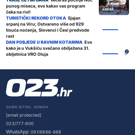
punog miseca, evo kakav vas program
ZADAR
čeka na rivi!
Sjajan
srpanj na Viru; Ostvareno više od 929
ŽUPANIJA
tisuća noćenja, Slovenci i Česi predvode
rast
Evo
kako je u Vukšiću svečano obilježena 31.
ŽUPANIJA
21
obljetnica VRO Oluja
SAMO BITNO. ODMAH.
[email protected]
023/777-900
WhatsApp:
091/6666-888