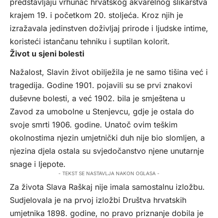
predstavljaju vrhunac hrvatskog akvarelnog slikarstva
krajem 19. i početkom 20. stoljeća. Kroz njih je
izražavala jedinstven doživljaj prirode i ljudske intime,
koristeći istančanu tehniku i suptilan kolorit.
Život u sjeni bolesti
Nažalost, Slavin život obilježila je ne samo tišina već i
tragedija. Godine 1901. pojavili su se prvi znakovi
duševne bolesti, a već 1902. bila je smještena u
Zavod za umobolne u Stenjevcu, gdje je ostala do
svoje smrti 1906. godine. Unatoč ovim teškim
okolnostima njezin umjetnički duh nije bio slomljen, a
njezina djela ostala su svjedočanstvo njene unutarnje
snage i ljepote.
- TEKST SE NASTAVLJA NAKON OGLASA -
Za života Slava Raškaj nije imala samostalnu izložbu.
Sudjelovala je na prvoj izložbi Društva hrvatskih
umjetnika 1898. godine, no pravo priznanje dobila je