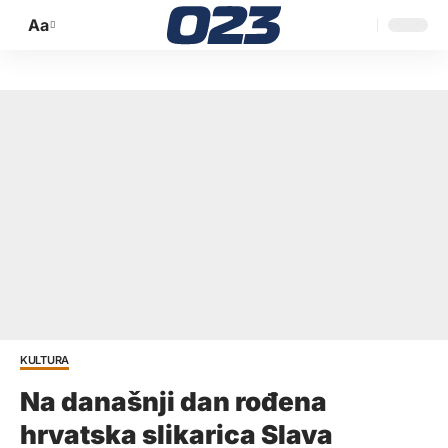
Aa
Promijeni
veličinu
slova
KULTURA
Na današnji dan rođena
hrvatska slikarica Slava