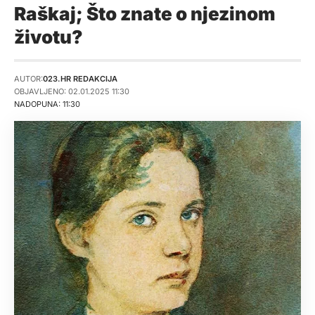
Raškaj; Što znate o njezinom
životu?
AUTOR:
023.HR REDAKCIJA
OBJAVLJENO: 02.01.2025 11:30
NADOPUNA: 11:30