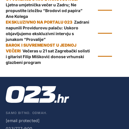
Ljetna umjetnička večer u Zadru; Ne
KULTURA
propustite izložbu “Brodovi od papira”
Ane Kolega
Zadrani
napunili Providurovu palaču: Uskoro
KULTURA
objavljujemo ekskluzivni intervju s
junakom “Provalije”
Večeras u 21 sat Zagrebački solisti
KULTURA
i gitarist Filip Mišković donose vrhunski
glazbeni program
SAMO BITNO. ODMAH.
[email protected]
023/777-900