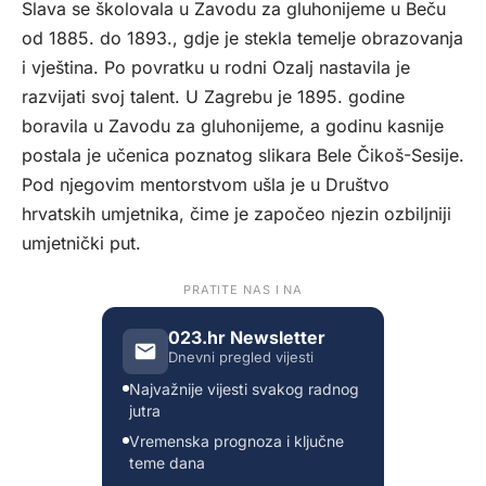
Slava se školovala u Zavodu za gluhonijeme u Beču
od 1885. do 1893., gdje je stekla temelje obrazovanja
i vještina. Po povratku u rodni Ozalj nastavila je
razvijati svoj talent. U Zagrebu je 1895. godine
boravila u Zavodu za gluhonijeme, a godinu kasnije
postala je učenica poznatog slikara Bele Čikoš-Sesije.
Pod njegovim mentorstvom ušla je u Društvo
hrvatskih umjetnika, čime je započeo njezin ozbiljniji
umjetnički put.
PRATITE NAS I NA
023.hr Newsletter
Dnevni pregled vijesti
Najvažnije vijesti svakog radnog
jutra
Vremenska prognoza i ključne
teme dana