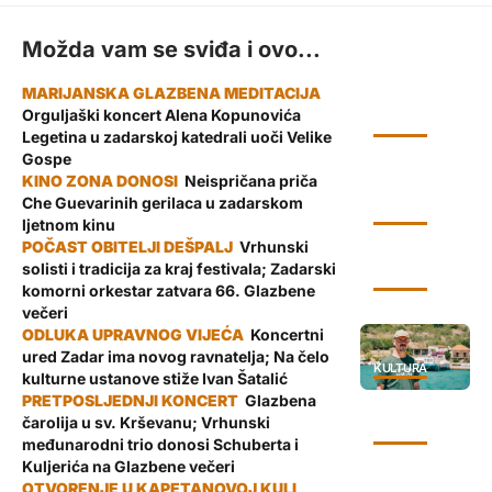
Možda vam se sviđa i ovo...
Orguljaški koncert Alena Kopunovića
KULTURA
Legetina u zadarskoj katedrali uoči Velike
Gospe
Neispričana priča
Che Guevarinih gerilaca u zadarskom
KULTURA
ljetnom kinu
Vrhunski
solisti i tradicija za kraj festivala; Zadarski
KULTURA
komorni orkestar zatvara 66. Glazbene
večeri
Koncertni
ured Zadar ima novog ravnatelja; Na čelo
KULTURA
kulturne ustanove stiže Ivan Šatalić
Glazbena
čarolija u sv. Krševanu; Vrhunski
KULTURA
međunarodni trio donosi Schuberta i
Kuljerića na Glazbene večeri