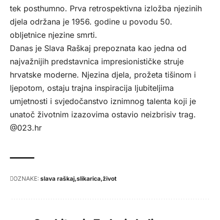
tek posthumno. Prva retrospektivna izložba njezinih
djela održana je 1956. godine u povodu 50.
obljetnice njezine smrti.
Danas je Slava Raškaj prepoznata kao jedna od
najvažnijih predstavnica impresionističke struje
hrvatske moderne. Njezina djela, prožeta tišinom i
ljepotom, ostaju trajna inspiracija ljubiteljima
umjetnosti i svjedočanstvo iznimnog talenta koji je
unatoč životnim izazovima ostavio neizbrisiv trag.
@023.hr
OZNAKE:
slava raškaj
slikarica
život