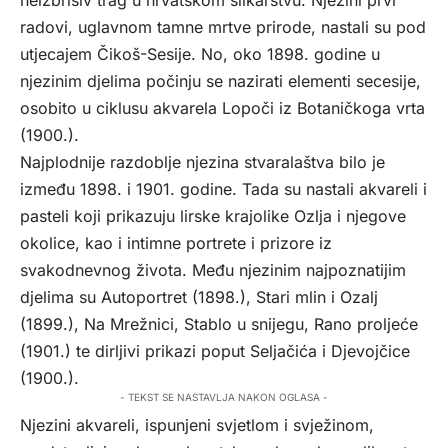
radovi, uglavnom tamne mrtve prirode, nastali su pod
utjecajem Čikoš-Sesije. No, oko 1898. godine u
njezinim djelima počinju se nazirati elementi secesije,
osobito u ciklusu akvarela Lopoči iz Botaničkoga vrta
(1900.).
Najplodnije razdoblje njezina stvaralaštva bilo je
između 1898. i 1901. godine. Tada su nastali akvareli i
pasteli koji prikazuju lirske krajolike Ozlja i njegove
okolice, kao i intimne portrete i prizore iz
svakodnevnog života. Među njezinim najpoznatijim
djelima su Autoportret (1898.), Stari mlin i Ozalj
(1899.), Na Mrežnici, Stablo u snijegu, Rano proljeće
(1901.) te dirljivi prikazi poput Seljačića i Djevojčice
(1900.).
- TEKST SE NASTAVLJA NAKON OGLASA -
Njezini akvareli, ispunjeni svjetlom i svježinom,