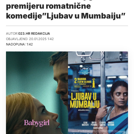
premijeru romatnične
komedije”Ljubav u Mumbaiju”
AUTOR:
023.HR REDAKCIJA
OBJAVLJENO: 20.01.2025 1:42
NADOPUNA: 1:42