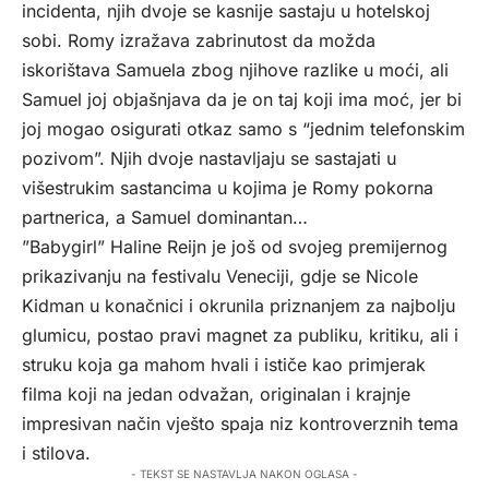
incidenta, njih dvoje se kasnije sastaju u hotelskoj
sobi. Romy izražava zabrinutost da možda
iskorištava Samuela zbog njihove razlike u moći, ali
Samuel joj objašnjava da je on taj koji ima moć, jer bi
joj mogao osigurati otkaz samo s “jednim telefonskim
pozivom”. Njih dvoje nastavljaju se sastajati u
višestrukim sastancima u kojima je Romy pokorna
partnerica, a Samuel dominantan…
”Babygirl” Haline Reijn je još od svojeg premijernog
prikazivanju na festivalu Veneciji, gdje se Nicole
Kidman u konačnici i okrunila priznanjem za najbolju
glumicu, postao pravi magnet za publiku, kritiku, ali i
struku koja ga mahom hvali i ističe kao primjerak
filma koji na jedan odvažan, originalan i krajnje
impresivan način vješto spaja niz kontroverznih tema
i stilova.
- TEKST SE NASTAVLJA NAKON OGLASA -