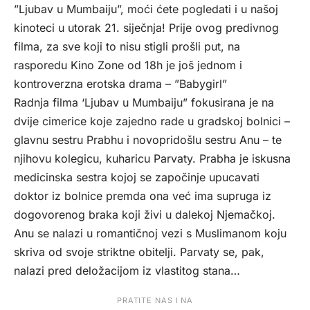
”Ljubav u Mumbaiju”, moći ćete pogledati i u našoj
kinoteci u utorak 21. siječnja! Prije ovog predivnog
filma, za sve koji to nisu stigli prošli put, na
rasporedu Kino Zone od 18h je još jednom i
kontroverzna erotska drama – ”Babygirl”
Radnja filma ‘Ljubav u Mumbaiju” fokusirana je na
dvije cimerice koje zajedno rade u gradskoj bolnici –
glavnu sestru Prabhu i novopridošlu sestru Anu – te
njihovu kolegicu, kuharicu Parvaty. Prabha je iskusna
medicinska sestra kojoj se započinje upucavati
doktor iz bolnice premda ona već ima supruga iz
dogovorenog braka koji živi u dalekoj Njemačkoj.
Anu se nalazi u romantičnoj vezi s Muslimanom koju
skriva od svoje striktne obitelji. Parvaty se, pak,
nalazi pred deložacijom iz vlastitog stana…
PRATITE NAS I NA