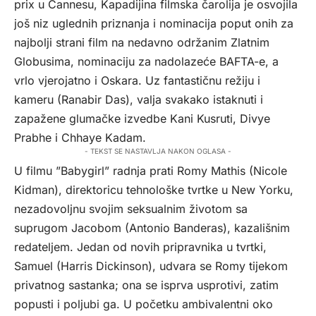
prix u Cannesu, Kapadijina filmska čarolija je osvojila
još niz uglednih priznanja i nominacija poput onih za
najbolji strani film na nedavno održanim Zlatnim
Globusima, nominaciju za nadolazeće BAFTA-e, a
vrlo vjerojatno i Oskara. Uz fantastičnu režiju i
kameru (Ranabir Das), valja svakako istaknuti i
zapažene glumačke izvedbe Kani Kusruti, Divye
Prabhe i Chhaye Kadam.
- TEKST SE NASTAVLJA NAKON OGLASA -
U filmu ”Babygirl” radnja prati Romy Mathis (Nicole
Kidman), direktoricu tehnološke tvrtke u New Yorku,
nezadovoljnu svojim seksualnim životom sa
suprugom Jacobom (Antonio Banderas), kazališnim
redateljem. Jedan od novih pripravnika u tvrtki,
Samuel (Harris Dickinson), udvara se Romy tijekom
privatnog sastanka; ona se isprva usprotivi, zatim
popusti i poljubi ga. U početku ambivalentni oko