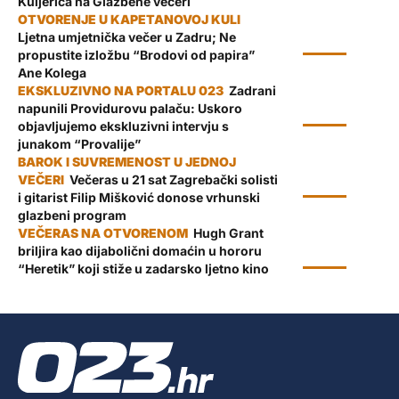
Kuljerića na Glazbene večeri
Ljetna umjetnička večer u Zadru; Ne
KULTURA
propustite izložbu “Brodovi od papira”
Ane Kolega
Zadrani
napunili Providurovu palaču: Uskoro
KULTURA
objavljujemo ekskluzivni intervju s
junakom “Provalije”
Večeras u 21 sat Zagrebački solisti
KULTURA
i gitarist Filip Mišković donose vrhunski
glazbeni program
Hugh Grant
briljira kao dijabolični domaćin u hororu
KULTURA
“Heretik” koji stiže u zadarsko ljetno kino