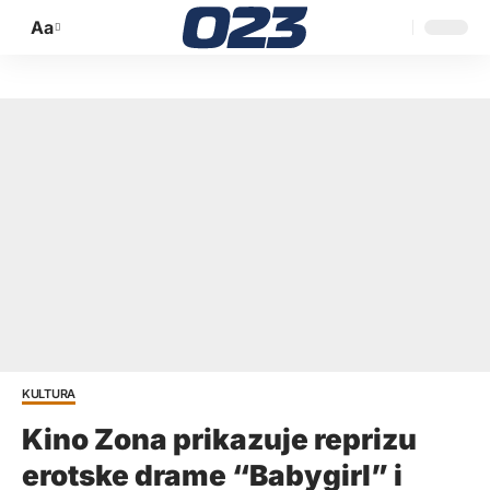
Aa
Promijeni
veličinu
slova
KULTURA
Kino Zona prikazuje reprizu
erotske drame “Babygirl” i