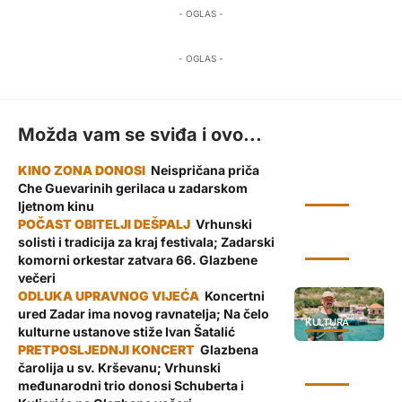
- OGLAS -
- OGLAS -
Možda vam se sviđa i ovo...
Neispričana priča
Che Guevarinih gerilaca u zadarskom
KULTURA
ljetnom kinu
Vrhunski
solisti i tradicija za kraj festivala; Zadarski
KULTURA
komorni orkestar zatvara 66. Glazbene
večeri
Koncertni
ured Zadar ima novog ravnatelja; Na čelo
KULTURA
kulturne ustanove stiže Ivan Šatalić
Glazbena
čarolija u sv. Krševanu; Vrhunski
KULTURA
međunarodni trio donosi Schuberta i