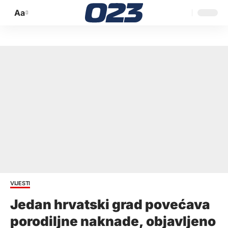
Aa
Promijeni
veličinu
slova
VIJESTI
Jedan hrvatski grad povećava
porodiljne naknade, objavljeno