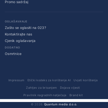
Promo sadržaj
OGLAŠAVANJE
Zašto se oglasiti na 023?
Kontaktirajte nas
Cjenik oglašavanja
DODATNO
Osmrtnice
Impressum
Etički kodeks za korištenje AI
Uvjeti korištenja
Zahtjev za brisanjem
Dojava vijesti
Pravilnik nagradnih natječaja
Brand kit
© 2026.
Quantum media d.o.o.