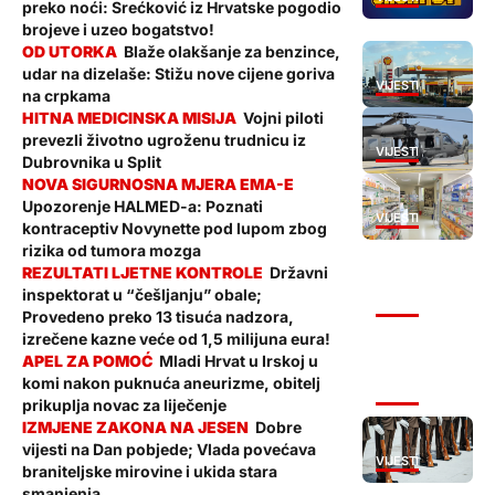
preko noći: Srećković iz Hrvatske pogodio
brojeve i uzeo bogatstvo!
Blaže olakšanje za benzince,
udar na dizelaše: Stižu nove cijene goriva
VIJESTI
na crpkama
Vojni piloti
prevezli životno ugroženu trudnicu iz
VIJESTI
Dubrovnika u Split
Upozorenje HALMED-a: Poznati
VIJESTI
kontraceptiv Novynette pod lupom zbog
rizika od tumora mozga
Državni
inspektorat u “češljanju” obale;
VIJESTI
Provedeno preko 13 tisuća nadzora,
izrečene kazne veće od 1,5 milijuna eura!
Mladi Hrvat u Irskoj u
komi nakon puknuća aneurizme, obitelj
VIJESTI
prikuplja novac za liječenje
Dobre
vijesti na Dan pobjede; Vlada povećava
VIJESTI
braniteljske mirovine i ukida stara
smanjenja