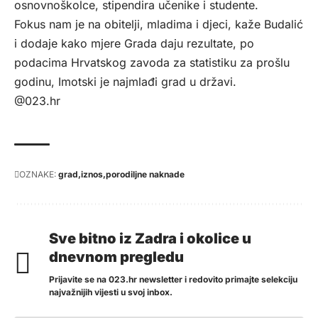
osnovnoškolce, stipendira učenike i studente.
Fokus nam je na obitelji, mladima i djeci, kaže Budalić
i dodaje kako mjere Grada daju rezultate, po
podacima Hrvatskog zavoda za statistiku za prošlu
godinu, Imotski je najmlađi grad u državi.
@023.hr
OZNAKE:
grad
iznos
porodiljne naknade
Sve bitno iz Zadra i okolice u
dnevnom pregledu
Prijavite se na 023.hr newsletter i redovito primajte selekciju
najvažnijih vijesti u svoj inbox.