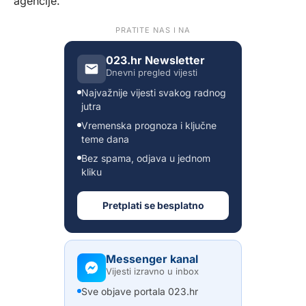
agencije.
PRATITE NAS I NA
023.hr Newsletter
Dnevni pregled vijesti
Najvažnije vijesti svakog radnog
jutra
Vremenska prognoza i ključne
teme dana
Bez spama, odjava u jednom
kliku
Pretplati se besplatno
Messenger kanal
Vijesti izravno u inbox
Sve objave portala 023.hr