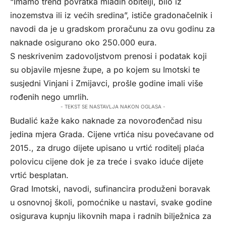
“Imamo trend povratka mladih obitelji, bilo iz
inozemstva ili iz većih sredina”, ističe gradonačelnik i
navodi da je u gradskom proračunu za ovu godinu za
naknade osigurano oko 250.000 eura.
S neskrivenim zadovoljstvom prenosi i podatak koji
su objavile mjesne župe, a po kojem su Imotski te
susjedni Vinjani i Zmijavci, prošle godine imali više
rođenih nego umrlih.
- TEKST SE NASTAVLJA NAKON OGLASA -
Budalić kaže kako naknade za novorođenčad nisu
jedina mjera Grada. Cijene vrtića nisu povećavane od
2015., za drugo dijete upisano u vrtić roditelj plaća
polovicu cijene dok je za treće i svako iduće dijete
vrtić besplatan.
Grad Imotski, navodi, sufinancira produženi boravak
u osnovnoj školi, pomoćnike u nastavi, svake godine
osigurava kupnju likovnih mapa i radnih bilježnica za