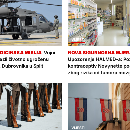
VIJESTI
Vojni
vezli životno ugroženu
Upozorenje HALMED-a: Poz
z Dubrovnika u Split
kontraceptiv Novynette p
zbog rizika od tumora moz
VIJESTI