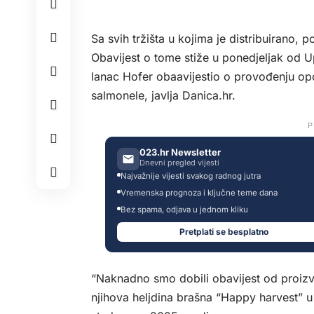
Sa svih tržišta u kojima je distribuirano, 
Obavijest o tome stiže u ponedjeljak od U
lanac Hofer obaavijestio o provođenju opo
salmonele, javlja
Danica.hr.
P
023.hr Newsletter
Dnevni pregled vijesti
Najvažnije vijesti svakog radnog jutra
Vremenska prognoza i ključne teme dana
Bez spama, odjava u jednom kliku
Pretplati se besplatno
“Naknadno smo dobili obavijest od proiz
njihova heljdina brašna “Happy harvest” 