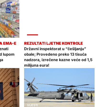
VIJESTI
nati
Državni inspektorat u “češljanju”
od lupom
obale; Provedeno preko 13 tisuća
ga
nadzora, izrečene kazne veće od 1,5
milijuna eura!
VIJESTI