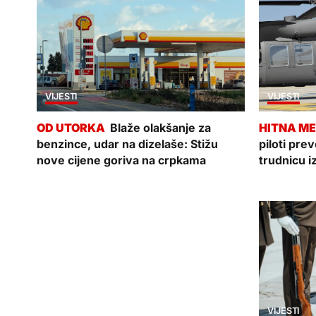
VIJESTI
VIJESTI
Blaže olakšanje za
benzince, udar na dizelaše: Stižu
piloti pre
nove cijene goriva na crpkama
trudnicu i
VIJESTI
VIJESTI