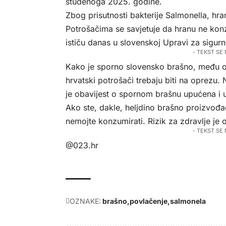
studenoga 2025. godine.
Zbog prisutnosti bakterije Salmonella, hra
Potrošačima se savjetuje da hranu ne konzu
ističu danas u slovenskoj Upravi za sigurn
- TEKST SE
Kako je sporno slovensko brašno, među osta
hrvatski potrošači trebaju biti na oprezu
je obavijest o spornom brašnu upućena i 
Ako ste, dakle, heljdino brašno proizvođač
nemojte konzumirati. Rizik za zdravlje je o
- TEKST SE
@023.hr
OZNAKE:
brašno
povlačenje
salmonela