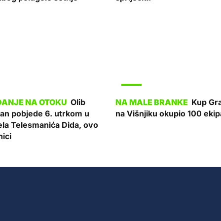
SPORT
Olib
Kup Gra
Dan pobjede 6. utrkom u
na Višnjiku okupio 100 ekip
ela Telesmanića Dida, ovo
ici