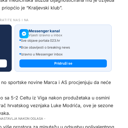
ska medicinska služba dijagnosticirana mu je ozljeda
priopćio je “Kraljevski klub”.
RATITE NAS I NA
Messenger kanal
Vijesti izravno u inbox
Sve objave portala 023.hr
Brze obavijesti o breaking news
Izravno u Messenger inbox
Pridruži se
a, no sportske novine Marca i AS procjenjuju da neće
io sa 5-2 Celtu iz Viga nakon produžetaka u osmini
rač hrvatskog veznjaka Luke Modrića, ove je sezone
vaka.
 NASTAVLJA NAKON OGLASA -
o više prostora za minutažu u odsustvu polivalentnog