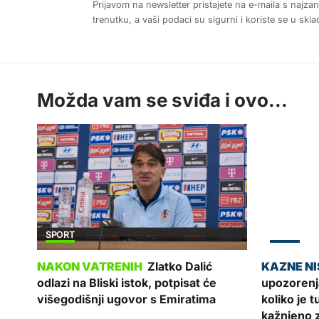
Prijavom na newsletter pristajete na e-maila s najza
trenutku, a vaši podaci su sigurni i koriste se u sk
Možda vam se sviđa i ovo...
SPORT
ZADAR
Zlatko Dalić
odlazi na Bliski istok, potpisat će
upozorenj
višegodišnji ugovor s Emiratima
koliko je 
kažnjeno 