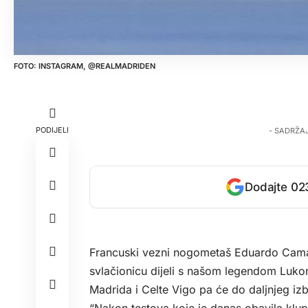
INSTAGRAM, @REALMADRIDEN
PODIJELI
- SADRŽA
Dodajte 023
Francuski vezni nogometaš Eduardo Camav
svlačionicu dijeli s našom legendom Luko
Madrida i Celte Vigo pa će do daljnjeg izbi