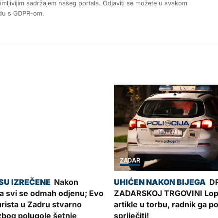
nimljivijim sadržajem našeg portala. Odjaviti se možete u svakom
ladu s GDPR-om.
ZADAR
Nakon
D
a svi se odmah odjenu; Evo
ZADARSKOJ TRGOVINI Lop
turista u Zadru stvarno
artikle u torbu, radnik ga 
zbog polugole šetnje
spriječiti!