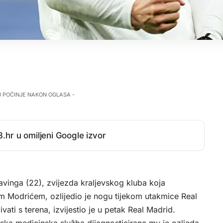
J POČINJE NAKON OGLASA -
.hr u omiljeni Google izvor
inga (22), zvijezda kraljevskog kluba koja
m Modrićem, ozlijedio je nogu tijekom utakmice Real
vati s terena, izvijestio je u petak Real Madrid.