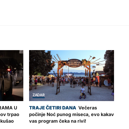
ZADAR
RAMA U
Večeras
ov trpao
počinje Noć punog miseca, evo kakav
pokušao
vas program čeka na rivi!