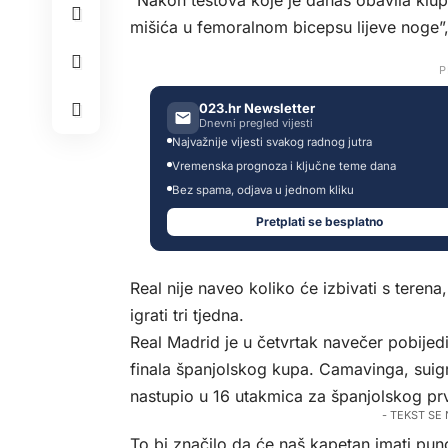
“Nakon testova koje je danas obavila klup
mišića u femoralnom bicepsu lijeve noge”, 
P
023.hr Newsletter
Dnevni pregled vijesti
Najvažnije vijesti svakog radnog jutra
Vremenska prognoza i ključne teme dana
Bez spama, odjava u jednom kliku
Pretplati se besplatno
Real nije naveo koliko će izbivati s teren
igrati tri tjedna.
Real Madrid je u četvrtak navečer pobijed
finala španjolskog kupa. Camavinga, suig
nastupio u 16 utakmica za španjolskog pr
- TEKST SE
To bi značilo da će naš kapetan imati pun