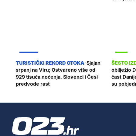
ŽUPANIJA
SPORT
Sjajan
srpanj na Viru; Ostvareno više od
obilježio 
929 tisuća noćenja, Slovenci i Česi
čast Danij
predvode rast
su pobjedn