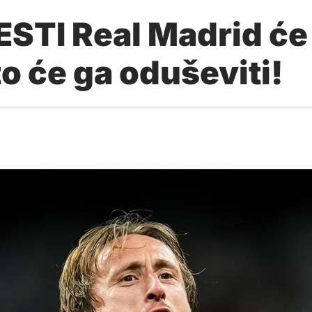
STI Real Madrid će
o će ga oduševiti!