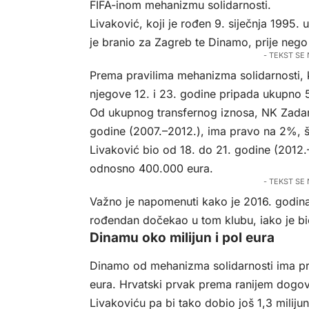
FIFA-inom mehanizmu solidarnosti.
Livaković, koji je rođen 9. siječnja 1995.
je branio za Zagreb te Dinamo, prije nego
- TEKST SE
Prema pravilima mehanizma solidarnosti, k
njegove 12. i 23. godine pripada ukupno
Od ukupnog transfernog iznosa, NK Zadar,
godine (2007.–2012.), ima pravo na 2%, š
Livaković bio od 18. do 21. godine (2012
odnosno 400.000 eura.
- TEKST SE
Važno je napomenuti kako je 2016. godina 
rođendan dočekao u tom klubu, iako je bi
Dinamu oko milijun i pol eura
Dinamo od mehanizma solidarnosti ima pr
eura. Hrvatski prvak prema ranijem dogov
Livakoviću pa bi tako dobio još 1,3 miliju