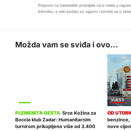
Prijavom na newsletter pristajete na e-maila s najza
trenutku, a vaši podaci su sigurni i koriste se u sk
Možda vam se sviđa i ovo...
SPORT
VIJESTI
Srce Kožina za
Boccia klub Zadar: Humanitarnim
benzince, 
turnirom prikupljeno više od 3.400
nove cije