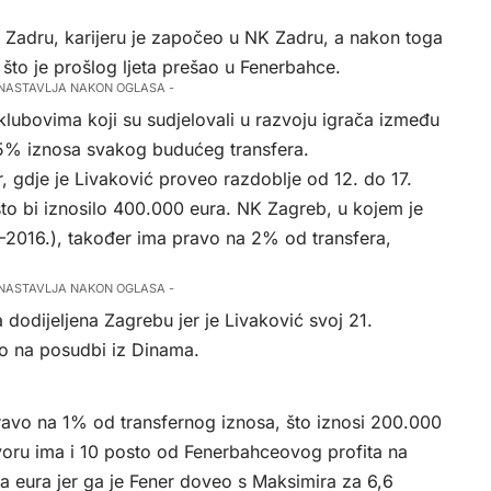
 u Zadru, karijeru je započeo u NK Zadru, a nakon toga
 što je prošlog ljeta prešao u Fenerbahce.
 NASTAVLJA NAKON OGLASA -
lubovima koji su sudjelovali u razvoju igrača između
 5% iznosa svakog budućeg transfera.
 gdje je Livaković proveo razdoblje od 12. do 17.
to bi iznosilo 400.000 eura. NK Zagreb, u kojem je
.–2016.), također ima pravo na 2% od transfera,
 NASTAVLJA NAKON OGLASA -
dodijeljena Zagrebu jer je Livaković svoj 21.
o na posudbi iz Dinama.
avo na 1% od transfernog iznosa, što iznosi 200.000
oru ima i 10 posto od Fenerbahceovog profita na
na eura jer ga je Fener doveo s Maksimira za 6,6