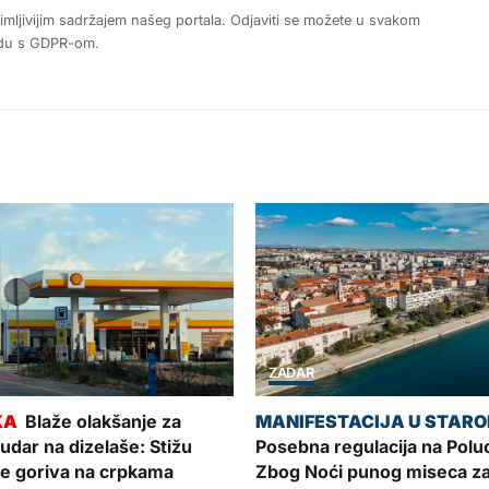
nimljivijim sadržajem našeg portala. Odjaviti se možete u svakom
ladu s GDPR-om.
ZADAR
Blaže olakšanje za
udar na dizelaše: Stižu
Posebna regulacija na Polu
ne goriva na crpkama
Zbog Noći punog miseca za