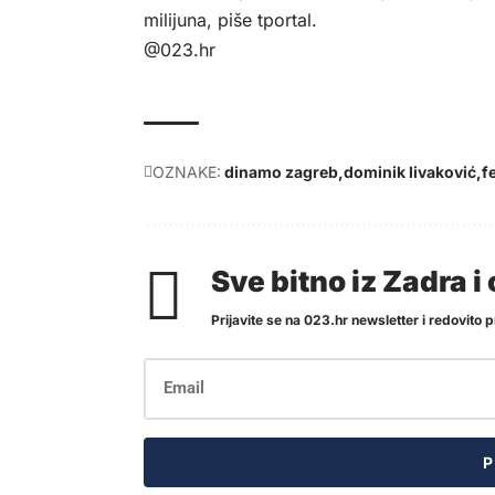
milijuna, piše
tportal
.
@023.hr
OZNAKE:
dinamo zagreb
dominik livaković
f
Sve bitno iz Zadra 
Prijavite se na 023.hr newsletter i redovito pr
P