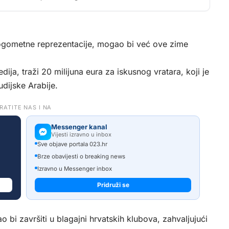
nogometne reprezentacije, mogao bi već ove zime
ja, traži 20 milijuna eura za iskusnog vratara, koji je
dijske Arabije.
RATITE NAS I NA
Messenger kanal
Vijesti izravno u inbox
Sve objave portala 023.hr
Brze obavijesti o breaking news
Izravno u Messenger inbox
Pridruži se
 bi završiti u blagajni hrvatskih klubova, zahvaljujući