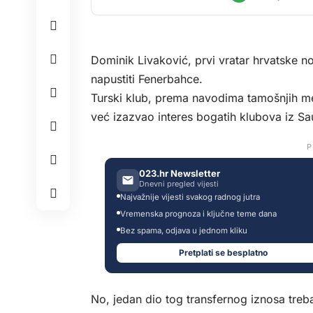
Dominik Livaković, prvi vratar hrvatske 
napustiti Fenerbahce.
Turski klub, prema navodima tamošnjih medi
već izazvao interes bogatih klubova iz Sau
P
023.hr Newsletter
Dnevni pregled vijesti
Najvažnije vijesti svakog radnog jutra
Vremenska prognoza i ključne teme dana
Bez spama, odjava u jednom kliku
Pretplati se besplatno
No, jedan dio tog transfernog iznosa trebao