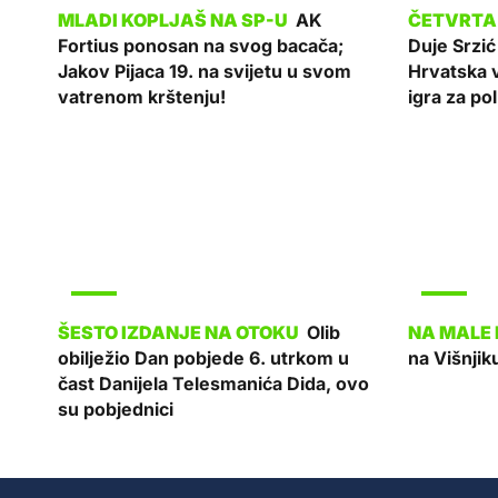
AK
Fortius ponosan na svog bacača;
Duje Srzi
Jakov Pijaca 19. na svijetu u svom
Hrvatska 
vatrenom krštenju!
igra za pol
SPORT
SPORT
Olib
obilježio Dan pobjede 6. utrkom u
na Višnjik
čast Danijela Telesmanića Dida, ovo
su pobjednici