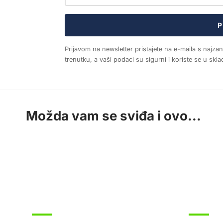
P
Prijavom na newsletter pristajete na e-maila s najza
trenutku, a vaši podaci su sigurni i koriste se u sk
Možda vam se sviđa i ovo...
SPORT
SPORT