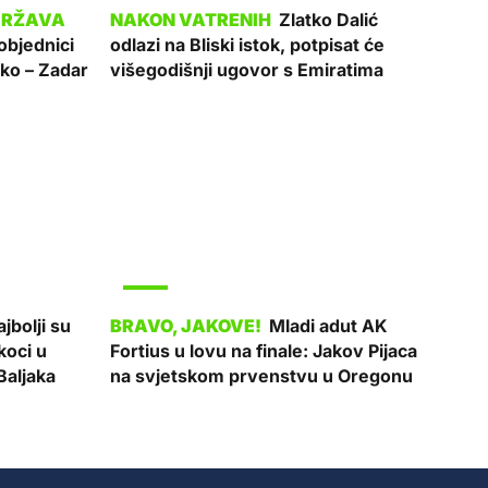
Zlatko Dalić
objednici
odlazi na Bliski istok, potpisat će
ko – Zadar
višegodišnji ugovor s Emiratima
SPORT
jbolji su
Mladi adut AK
koci u
Fortius u lovu na finale: Jakov Pijaca
Baljaka
na svjetskom prvenstvu u Oregonu