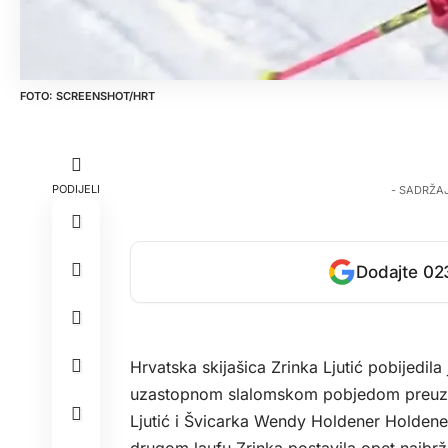
SCREENSHOT/HRT
PODIJELI
- SADRŽA
Dodajte 023
Hrvatska skijašica Zrinka Ljutić pobijedil
uzastopnom slalomskom pobjedom preuzel
Ljutić i Švicarka Wendy Holdener Holdener