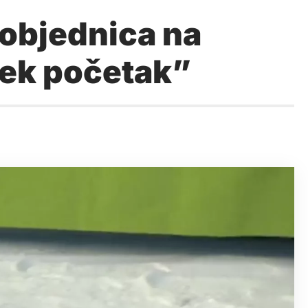
pobjednica na
 tek početak”