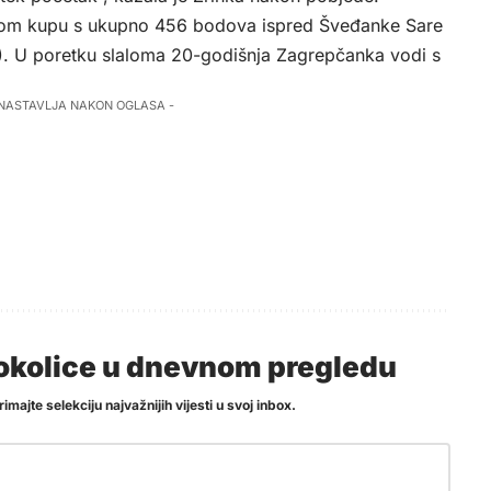
skom kupu s ukupno 456 bodova ispred Šveđanke Sare
3). U poretku slaloma 20-godišnja Zagrepčanka vodi s
 NASTAVLJA NAKON OGLASA -
i okolice u dnevnom pregledu
imajte selekciju najvažnijih vijesti u svoj inbox.