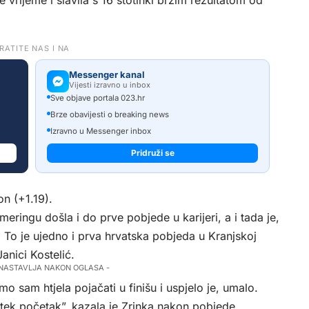
 vrijeme i slavila s 16 stotinki bržim rezultatom od
RATITE NAS I NA
Messenger kanal
Vijesti izravno u inbox
Sve objave portala 023.hr
Brze obavijesti o breaking news
Izravno u Messenger inbox
Pridruži se
n (+1.19).
mmeringu došla i do prve pobjede u karijeri, a i tada je,
2. To je ujedno i prva hrvatska pobjeda u Kranjskoj
Janici Kostelić.
 NASTAVLJA NAKON OGLASA -
 sam htjela pojačati u finišu i uspjelo je, umalo.
 tek početak”, kazala je Zrinka nakon pobjede.