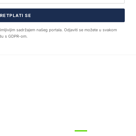
RETPLATI SE
nimljivijim sadržajem našeg portala. Odjaviti se možete u svakom
ladu s GDPR-om.
SPORT