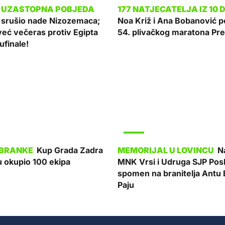
ć srušio nade Nizozemaca;
Noa Križ i Ana Bobanović p
već večeras protiv Egipta
54. plivačkog maratona Pre
ufinale!
SPORT
Kup Grada Zadra
Na
u okupio 100 ekipa
MNK Vrsi i Udruga SJP Pos
spomen na branitelja Antu 
Paju