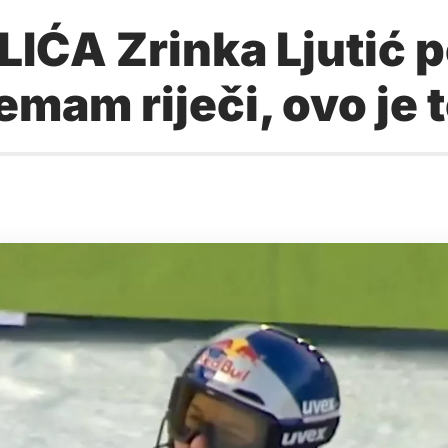
IĆA Zrinka Ljutić 
emam riječi, ovo je