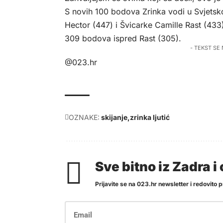
S novih 100 bodova Zrinka vodi u Svjet
Hector (447) i Švicarke Camille Rast (43
309 bodova ispred Rast (305).
- TEKST SE
@023.hr
OZNAKE:
skijanje
zrinka ljutić
Sve bitno iz Zadra 
Prijavite se na 023.hr newsletter i redovito pr