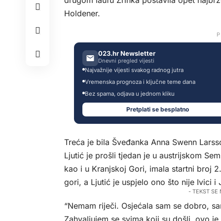
drugom laufu Zrinka postavila opet najbrže
Holdener.
P
023.hr Newsletter
Dnevni pregled vijesti
Najvažnije vijesti svakog radnog jutra
Vremenska prognoza i ključne teme dana
Bez spama, odjava u jednom kliku
Pretplati se besplatno
Treća je bila Šveđanka Anna Swenn Larsso
Ljutić je prošli tjedan je u austrijskom Se
kao i u Kranjskoj Gori, imala startni broj 
gori, a Ljutić je uspjelo ono što nije Ivici i 
- TEKST SE
“Nemam riječi. Osjećala sam se dobro, samo
Zahvaljujem se svima koji su došli, ovo je